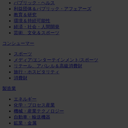
パブリック・ヘルス
利益団体＆パブリック・アフェアーズ
教育＆研究
環境＆持続可能性
経済・社会・人間開発
芸術、文化＆スポーツ
コンシューマー
スポーツ
メディア/エンターテインメント/スポーツ
リテール、アパレル＆高級消費財
旅行・ホスピタリティ
消費財
製造業
エネルギー
化学・プロセス産業
機械・産業テクノロジー
自動車・輸送機器
鉱業・金属