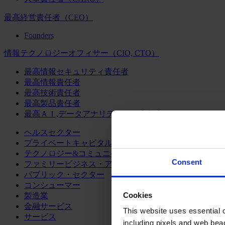
最高経営責任者（CEO）
Founders
情報テクノロジーオフィサー（CIO, CTO）
最高情報セキュリティ責任者
最高情報責任者
最高技術責任者
最高製品責任者
最高ＡＩ,データアナリティクス責任者
ヘルスセクター
プライベートキャピタル
テクノロジー&コミュニケーション
Consent
ファミリービジネス・アドバイザリー
パブリック・セクター
コンシューマー
Cookies
製造業
金融サービス
This website uses essential co
サービス
including pixels and web beac