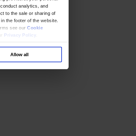
 conduct analytics, and
t to the sale or sharing of
in the footer of the website.
terms see our
Cookie
ur
Privacy Policy
.
Allow all