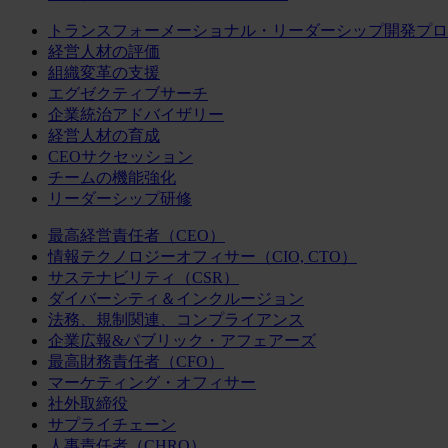
トランスフォーメーショナル・リーダーシップ開発プロ
経営人材の評価
組織変革の支援
エグゼクティブサーチ
企業統治アドバイザリー
経営人材の育成
CEOサクセッション
チームの機能強化
リーダーシップ研修
最高経営責任者（CEO）
情報テクノロジーオフィサー（CIO, CTO）
サステナビリティ（CSR）
ダイバーシティ＆インクルージョン
法務、規制関連、コンプライアンス
企業広報&パブリック・アフェアーズ
最高財務責任者（CFO）
マーケティング・オフィサー
社外取締役
サプライチェーン
人事責任者（CHRO）