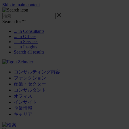
Skip to main content
Search for “
”
... in Consultants
... in Offices
... in Services
... in Insights
Search all results
コンサルティング内容
ファンクション
産業・セクター
コンサルタント
オフィス
インサイト
企業情報
キャリア