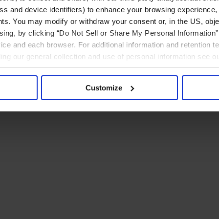
ress and device identifiers) to enhance your browsing experience,
ts. You may modify or withdraw your consent or, in the US, objec
ising, by clicking “Do Not Sell or Share My Personal Information” 
ice and each browser. For additional information and retention 
rding our general collection and use of personal information see o
Customize