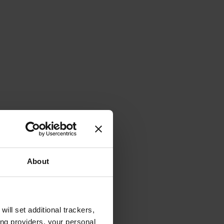
About
will set additional trackers,
ing providers, your personal