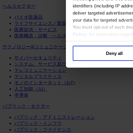
identifiers (including IP add
ヘルスセクター
deliver targeted advertisemen
バイオ医薬品
your data for targeted advert
ライフサイエンス／製薬
You must opt-out of each dev
医療提供・サービス
Policy
; for information rega
医療機器・診断・ヘルスケアテクノロジー
テクノロジー&コミュニケーション
Deny all
サイバーセキュリティ
システム、サービス及びソフトウェア
テレコミュニケーション
デジタルプラクティス
モノのインターネット（IoT)
人工知能（AI）
半導体
パブリック・セクター
パブリック・アドミニストレーション
パブリック・インフラ
パブリック・ファイナンス