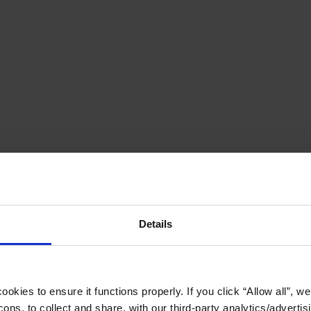
Details
okies to ensure it functions properly. If you click “Allow all”, we 
ons, to collect and share, with our third-party analytics/advertis