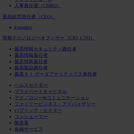
人事責任者（CHRO）
最高経営責任者（CEO）
Founders
情報テクノロジーオフィサー（CIO, CTO）
最高情報セキュリティ責任者
最高情報責任者
最高技術責任者
最高製品責任者
最高ＡＩ,データアナリティクス責任者
ヘルスセクター
プライベートキャピタル
テクノロジー&コミュニケーション
ファミリービジネス・アドバイザリー
パブリック・セクター
コンシューマー
製造業
金融サービス