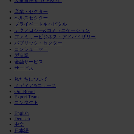
人事責任者（CHRO）
産業・セクター
ヘルスセクター
プライベートキャピタル
テクノロジー&コミュニケーション
ファミリービジネス・アドバイザリー
パブリック・セクター
コンシューマー
製造業
金融サービス
サービス
私たちについて
メディア&ニュース
Our Board
Expert Team
コンタクト
English
Deutsch
中文
日本語