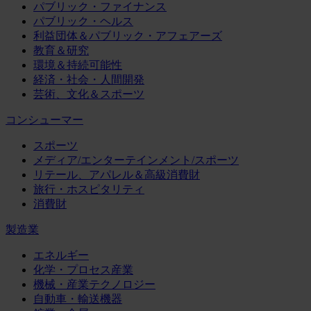
パブリック・ファイナンス
パブリック・ヘルス
利益団体＆パブリック・アフェアーズ
教育＆研究
環境＆持続可能性
経済・社会・人間開発
芸術、文化＆スポーツ
コンシューマー
スポーツ
メディア/エンターテインメント/スポーツ
リテール、アパレル＆高級消費財
旅行・ホスピタリティ
消費財
製造業
エネルギー
化学・プロセス産業
機械・産業テクノロジー
自動車・輸送機器