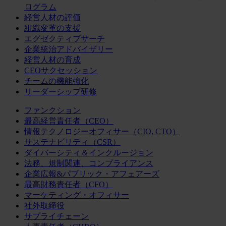
ログラム
経営人材の評価
組織変革の支援
エグゼクティブサーチ
企業統治アドバイザリー
経営人材の育成
CEOサクセッション
チームの機能強化
リーダーシップ研修
ファンクション
最高経営責任者（CEO）
情報テクノロジーオフィサー（CIO, CTO）
サステナビリティ（CSR）
ダイバーシティ＆インクルージョン
法務、規制関連、コンプライアンス
企業広報&パブリック・アフェアーズ
最高財務責任者（CFO）
マーケティング・オフィサー
社外取締役
サプライチェーン