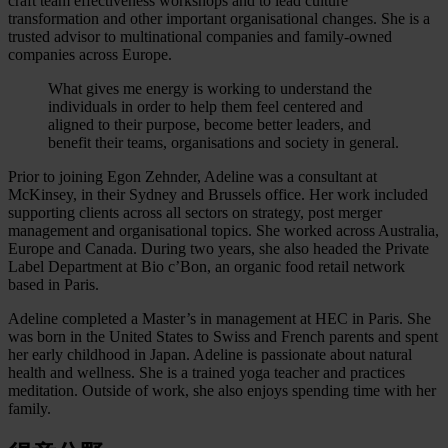
craft team effectiveness workshops and to lead culture
transformation and other important organisational changes. She is a
trusted advisor to multinational companies and family-owned
companies across Europe.
What gives me energy is working to understand the
individuals in order to help them feel centered and
aligned to their purpose, become better leaders, and
benefit their teams, organisations and society in general.
Prior to joining Egon Zehnder, Adeline was a consultant at
McKinsey, in their Sydney and Brussels office. Her work included
supporting clients across all sectors on strategy, post merger
management and organisational topics. She worked across Australia,
Europe and Canada. During two years, she also headed the Private
Label Department at Bio c’Bon, an organic food retail network
based in Paris.
Adeline completed a Master’s in management at HEC in Paris. She
was born in the United States to Swiss and French parents and spent
her early childhood in Japan. Adeline is passionate about natural
health and wellness. She is a trained yoga teacher and practices
meditation. Outside of work, she also enjoys spending time with her
family.