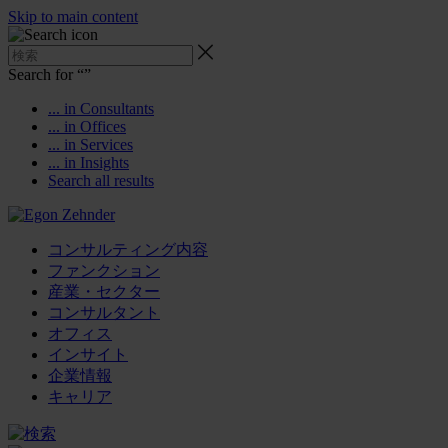
Skip to main content
Search for “
”
... in Consultants
... in Offices
... in Services
... in Insights
Search all results
コンサルティング内容
ファンクション
産業・セクター
コンサルタント
オフィス
インサイト
企業情報
キャリア