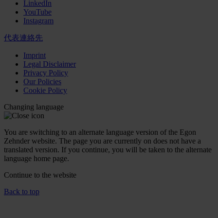
LinkedIn
YouTube
Instagram
代表連絡先
Imprint
Legal Disclaimer
Privacy Policy
Our Policies
Cookie Policy
Changing language
You are switching to an alternate language version of the Egon
Zehnder website. The page you are currently on does not have a
translated version. If you continue, you will be taken to the alternate
language home page.
Continue to the
website
Back to top