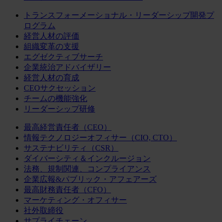
トランスフォーメーショナル・リーダーシップ開発プ
ログラム
経営人材の評価
組織変革の支援
エグゼクティブサーチ
企業統治アドバイザリー
経営人材の育成
CEOサクセッション
チームの機能強化
リーダーシップ研修
最高経営責任者（CEO）
情報テクノロジーオフィサー（CIO, CTO）
サステナビリティ（CSR）
ダイバーシティ＆インクルージョン
法務、規制関連、コンプライアンス
企業広報&パブリック・アフェアーズ
最高財務責任者（CFO）
マーケティング・オフィサー
社外取締役
サプライチェーン