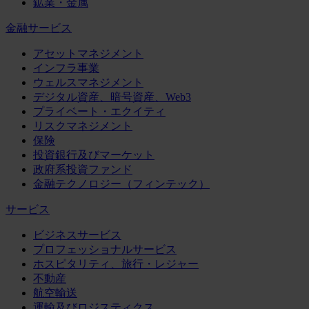
鉱業・金属
金融サービス
アセットマネジメント
インフラ事業
ウェルスマネジメント
デジタル資産、暗号資産、Web3
プライベート・エクイティ
リスクマネジメント
保険
投資銀行及びマーケット
政府系投資ファンド
金融テクノロジー（フィンテック）
サービス
ビジネスサービス
プロフェッショナルサービス
ホスピタリティ、旅行・レジャー
不動産
航空輸送
運輸及びロジスティクス