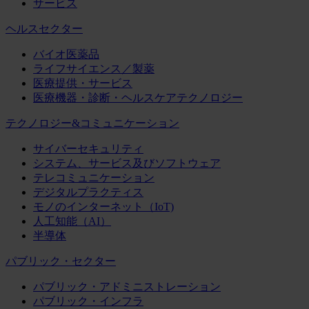
サービス
ヘルスセクター
バイオ医薬品
ライフサイエンス／製薬
医療提供・サービス
医療機器・診断・ヘルスケアテクノロジー
テクノロジー&コミュニケーション
サイバーセキュリティ
システム、サービス及びソフトウェア
テレコミュニケーション
デジタルプラクティス
モノのインターネット（IoT)
人工知能（AI）
半導体
パブリック・セクター
パブリック・アドミニストレーション
パブリック・インフラ