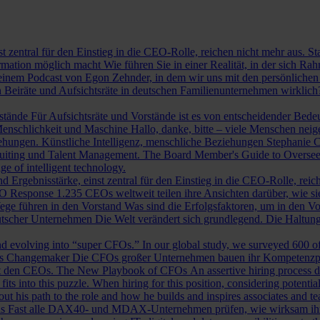
st zentral für den Einstieg in die CEO-Rolle, reichen nicht mehr aus. 
ormation möglich macht
Wie führen Sie in einer Realität, in der sich 
nem Podcast von Egon Zehnder, in dem wir uns mit den persönlichen 
 Beiräte und Aufsichtsräte in deutschen Familienunternehmen wirklich
rstände
Für Aufsichtsräte und Vorstände ist es von entscheidender Bedeut
nschlichkeit und Maschine
Hallo, danke, bitte – viele Menschen neig
iehungen.
Künstliche Intelligenz, menschliche Beziehungen
Stephanie C
ruiting und Talent Management.
The Board Member's Guide to Overse
e of intelligent technology.
d Ergebnisstärke, einst zentral für den Einstieg in die CEO-Rolle, reic
O Response
1.235 CEOs weltweit teilen ihre Ansichten darüber, wie si
ege führen in den Vorstand
Was sind die Erfolgsfaktoren, um in den 
tscher Unternehmen
Die Welt verändert sich grundlegend. Die Haltu
 evolving into “super CFOs.” In our global study, we surveyed 600 of th
als Changemaker
Die CFOs großer Unternehmen bauen ihr Kompetenzprofi
it den CEOs.
The New Playbook of CFOs
An assertive hiring process d
s into this puzzle. When hiring for this position, considering potential i
 his path to the role and how he builds and inspires associates and t
ls
Fast alle DAX40- und MDAX-Unternehmen prüfen, wie wirksam ihr Auf