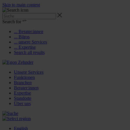
Skip to main content
Search for “
”
... Berater:innen
... Büros
... unsere Services
... Expertise
Search all results
Unsere Services
Funktionen
Branchen
Berater:innen
Expertise
Standorte
Über uns
English