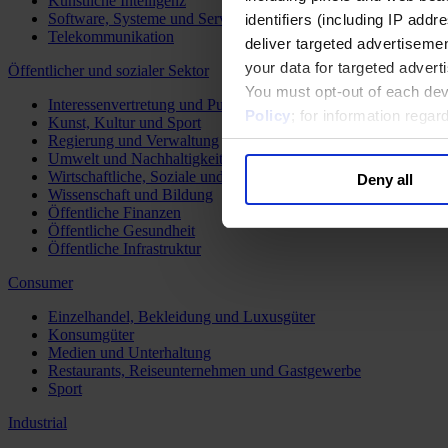
Künstliche Intelligenz
Software, Systeme und Services
identifiers (including IP add
Telekommunikation
deliver targeted advertisemen
your data for targeted advert
Öffentlicher und sozialer Sektor
You must opt-out of each dev
Interessenvertretung und Public Affairs
Policy
; for information rega
Kunst, Kultur und Sport
Regierung und Verwaltung
Umwelt und Nachhaltigkeit
Wirtschaftliche, Soziale und Humanitäre Entwicklung
Deny all
Wissenschaft und Bildung
Öffentliche Finanzen
Öffentliche Gesundheit
Öffentliche Infrastruktur
Consumer
Einzelhandel, Bekleidung und Luxusgüter
Konsumgüter
Medien und Unterhaltung
Restaurants, Reiseunternehmen und Gastgewerbe
Sport
Industrial