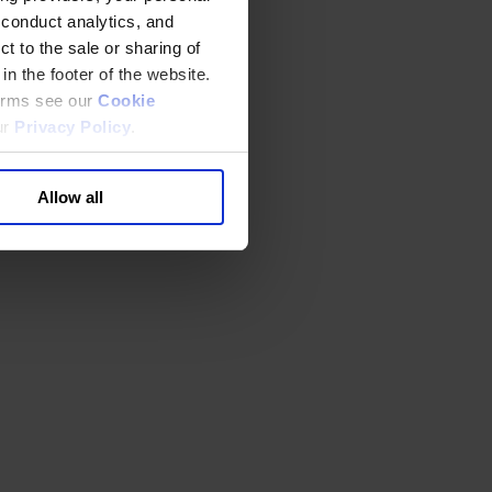
 conduct analytics, and
t to the sale or sharing of
in the footer of the website.
terms see our
Cookie
ur
Privacy Policy
.
Allow all