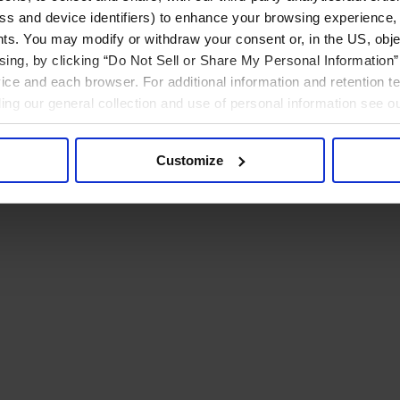
ress and device identifiers) to enhance your browsing experience,
ts. You may modify or withdraw your consent or, in the US, objec
ising, by clicking “Do Not Sell or Share My Personal Information” 
ice and each browser. For additional information and retention 
rding our general collection and use of personal information see o
Customize