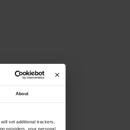
About
will set additional trackers,
ing providers, your personal