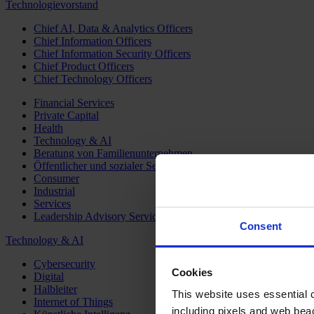
Technologievorstand
Chief AI, Data & Analytics Officers
Chief Information Officers
Chief Information Security Officers
Chief Product Officers
Chief Technology Officers
Financial Services
Private Capital
Health
Technology & AI
Beratung von Familienunternehmen
Öffentlicher und sozialer Sektor
Consumer
Industrial
Services
Leadership Advisory Services
Consent
Technology & AI
Cybersecurity
Cookies
Digital
Halbleiter
This website uses essential co
Internet of Things
including pixels and web beac