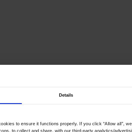
Details
okies to ensure it functions properly. If you click “Allow all”, we 
ons, to collect and share, with our third-party analytics/advertis