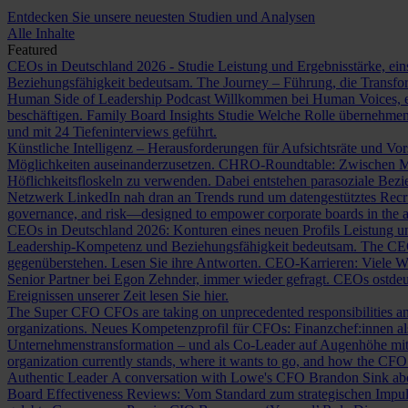
Entdecken Sie unsere neuesten Studien und Analysen
Alle Inhalte
Featured
CEOs in Deutschland 2026 - Studie
Leistung und Ergebnisstärke, ein
Beziehungsfähigkeit bedeutsam.
The Journey – Führung, die Transf
Human Side of Leadership Podcast
Willkommen bei Human Voices, ei
beschäftigen.
Family Board Insights Studie
Welche Rolle übernehmen
und mit 24 Tiefeninterviews geführt.
Künstliche Intelligenz – Herausforderungen für Aufsichtsräte und Vo
Möglichkeiten auseinanderzusetzen.
CHRO-Roundtable: Zwischen Me
Höflichkeitsfloskeln zu verwenden. Dabei entstehen parasoziale Bez
Netzwerk LinkedIn nah dran an Trends rund um datengestütztes Rec
governance, and risk—designed to empower corporate boards in the ag
CEOs in Deutschland 2026: Konturen eines neuen Profils
Leistung un
Leadership-Kompetenz und Beziehungsfähigkeit bedeutsam.
The CE
gegenüberstehen. Lesen Sie ihre Antworten.
CEO-Karrieren: Viele W
Senior Partner bei Egon Zehnder, immer wieder gefragt.
CEOs ostdeu
Ereignissen unserer Zeit lesen Sie hier.
The Super CFO
CFOs are taking on unprecedented responsibilities and
organizations.
Neues Kompetenzprofil für CFOs: Finanzchef:innen 
Unternehmenstransformation – und als Co-Leader auf Augenhöhe m
organization currently stands, where it wants to go, and how the CFO fit
Authentic Leader
A conversation with Lowe's CFO Brandon Sink about
Board Effectiveness Reviews: Vom Standard zum strategischen Impu