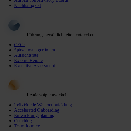
Aufbau von Advisory Boards
Nachhaltigkeit
Führungspersönlichkeiten entdecken
CEOs
Spitzenmanager:innen
Aufsichtsräte
Externe Beiräte
Executive Assessment
Leadership entwickeln
Individuelle Weiterentwicklung
Accelerated Onboarding
Entwicklungsplanung
Coaching
Team Journey