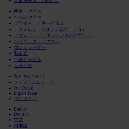
人事責任者（CHRO）
産業・セクター
ヘルスセクター
プライベートキャピタル
テクノロジー&コミュニケーション
ファミリービジネス・アドバイザリー
パブリック・セクター
コンシューマー
製造業
金融サービス
サービス
私たちについて
メディア&ニュース
Our Board
Expert Team
コンタクト
English
Deutsch
中文
日本語