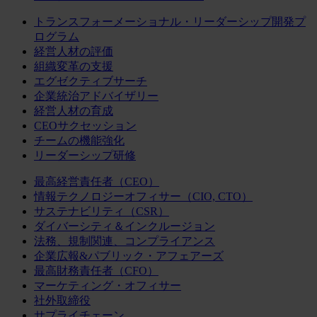
トランスフォーメーショナル・リーダーシップ開発プ
ログラム
経営人材の評価
組織変革の支援
エグゼクティブサーチ
企業統治アドバイザリー
経営人材の育成
CEOサクセッション
チームの機能強化
リーダーシップ研修
最高経営責任者（CEO）
情報テクノロジーオフィサー（CIO, CTO）
サステナビリティ（CSR）
ダイバーシティ＆インクルージョン
法務、規制関連、コンプライアンス
企業広報&パブリック・アフェアーズ
最高財務責任者（CFO）
マーケティング・オフィサー
社外取締役
サプライチェーン