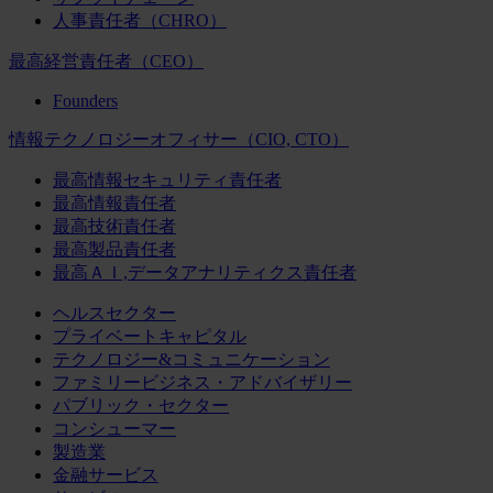
人事責任者（CHRO）
最高経営責任者（CEO）
Founders
情報テクノロジーオフィサー（CIO, CTO）
最高情報セキュリティ責任者
最高情報責任者
最高技術責任者
最高製品責任者
最高ＡＩ,データアナリティクス責任者
ヘルスセクター
プライベートキャピタル
テクノロジー&コミュニケーション
ファミリービジネス・アドバイザリー
パブリック・セクター
コンシューマー
製造業
金融サービス