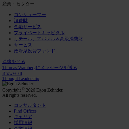
産業・セクター
コンシューマー
消費財
金融サービス
プライベートキャピタル
リテール、アパレル＆高級消費財
サービス
政府系投資ファンド
連絡をとる
Thomas Wambergにメッセージを送る
Browse all
Thought Leadership
©
Copyright
2026 Egon Zehnder.
All rights reserved.
コンサルタント
Find Offices
キャリア
採用情報
企業情報