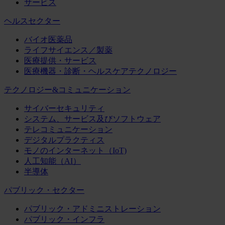
サービス
ヘルスセクター
バイオ医薬品
ライフサイエンス／製薬
医療提供・サービス
医療機器・診断・ヘルスケアテクノロジー
テクノロジー&コミュニケーション
サイバーセキュリティ
システム、サービス及びソフトウェア
テレコミュニケーション
デジタルプラクティス
モノのインターネット（IoT)
人工知能（AI）
半導体
パブリック・セクター
パブリック・アドミニストレーション
パブリック・インフラ