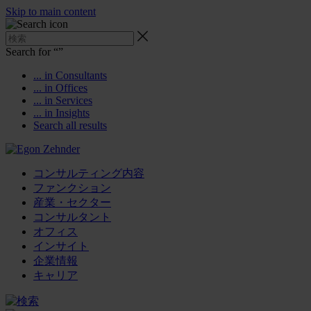
Skip to main content
Search for “
”
... in Consultants
... in Offices
... in Services
... in Insights
Search all results
コンサルティング内容
ファンクション
産業・セクター
コンサルタント
オフィス
インサイト
企業情報
キャリア