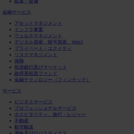
鉱業・金属
金融サービス
アセットマネジメント
インフラ事業
ウェルスマネジメント
デジタル資産、暗号資産、Web3
プライベート・エクイティ
リスクマネジメント
保険
投資銀行及びマーケット
政府系投資ファンド
金融テクノロジー（フィンテック）
サービス
ビジネスサービス
プロフェッショナルサービス
ホスピタリティ、旅行・レジャー
不動産
航空輸送
運輸及びロジスティクス