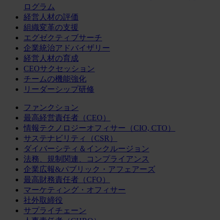
ログラム
経営人材の評価
組織変革の支援
エグゼクティブサーチ
企業統治アドバイザリー
経営人材の育成
CEOサクセッション
チームの機能強化
リーダーシップ研修
ファンクション
最高経営責任者（CEO）
情報テクノロジーオフィサー（CIO, CTO）
サステナビリティ（CSR）
ダイバーシティ＆インクルージョン
法務、規制関連、コンプライアンス
企業広報&パブリック・アフェアーズ
最高財務責任者（CFO）
マーケティング・オフィサー
社外取締役
サプライチェーン