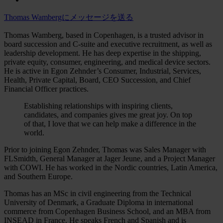
Thomas Wambergにメッセージを送る
Thomas Wamberg, based in Copenhagen, is a trusted advisor in
board succession and C-suite and executive recruitment, as well as
leadership development. He has deep expertise in the shipping,
private equity, consumer, engineering, and medical device sectors.
He is active in Egon Zehnder’s Consumer, Industrial, Services,
Health, Private Capital, Board, CEO Succession, and Chief
Financial Officer practices.
Establishing relationships with inspiring clients,
candidates, and companies gives me great joy. On top
of that, I love that we can help make a difference in the
world.
Prior to joining Egon Zehnder, Thomas was Sales Manager with
FLSmidth, General Manager at Jager Jeune, and a Project Manager
with COWI. He has worked in the Nordic countries, Latin America,
and Southern Europe.
Thomas has an MSc in civil engineering from the Technical
University of Denmark, a Graduate Diploma in international
commerce from Copenhagen Business School, and an MBA from
INSEAD in France. He speaks French and Spanish and is