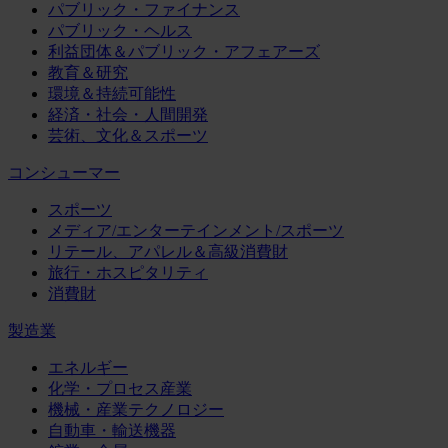
パブリック・ファイナンス
パブリック・ヘルス
利益団体＆パブリック・アフェアーズ
教育＆研究
環境＆持続可能性
経済・社会・人間開発
芸術、文化＆スポーツ
コンシューマー
スポーツ
メディア/エンターテインメント/スポーツ
リテール、アパレル＆高級消費財
旅行・ホスピタリティ
消費財
製造業
エネルギー
化学・プロセス産業
機械・産業テクノロジー
自動車・輸送機器