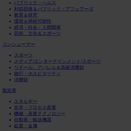
パブリック・ヘルス
利益団体＆パブリック・アフェアーズ
教育＆研究
環境＆持続可能性
経済・社会・人間開発
芸術、文化＆スポーツ
コンシューマー
スポーツ
メディア/エンターテインメント/スポーツ
リテール、アパレル＆高級消費財
旅行・ホスピタリティ
消費財
製造業
エネルギー
化学・プロセス産業
機械・産業テクノロジー
自動車・輸送機器
鉱業・金属