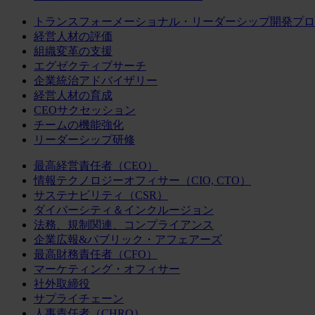
トランスフォーメーショナル・リーダーシップ開発プロ
経営人材の評価
組織変革の支援
エグゼクティブサーチ
企業統治アドバイザリー
経営人材の育成
CEOサクセッション
チームの機能強化
リーダーシップ研修
最高経営責任者（CEO）
情報テクノロジーオフィサー（CIO, CTO）
サステナビリティ（CSR）
ダイバーシティ＆インクルージョン
法務、規制関連、コンプライアンス
企業広報&パブリック・アフェアーズ
最高財務責任者（CFO）
マーケティング・オフィサー
社外取締役
サプライチェーン
人事責任者（CHRO）