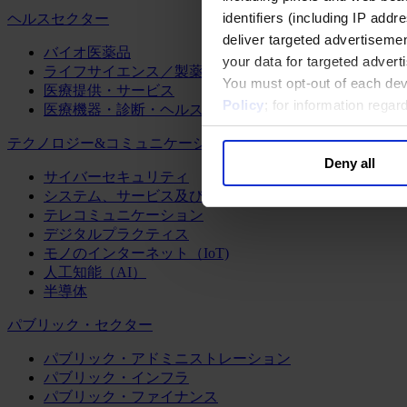
identifiers (including IP add
ヘルスセクター
deliver targeted advertisemen
バイオ医薬品
your data for targeted advert
ライフサイエンス／製薬
You must opt-out of each dev
医療提供・サービス
Policy
; for information rega
医療機器・診断・ヘルスケアテクノロジー
テクノロジー&コミュニケーション
Deny all
サイバーセキュリティ
システム、サービス及びソフトウェア
テレコミュニケーション
デジタルプラクティス
モノのインターネット（IoT)
人工知能（AI）
半導体
パブリック・セクター
パブリック・アドミニストレーション
パブリック・インフラ
パブリック・ファイナンス