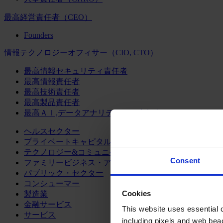
最高経営責任者（CEO）
Founders
情報テクノロジーオフィサー（CIO, CTO）
最高情報セキュリティ責任者
最高情報責任者
最高技術責任者
最高製品責任者
最高ＡＩ,データアナリティクス責任者
ヘルスセクター
プライベートキャピタル
テクノロジー&コミュニケーション
Consent
ファミリービジネス・アドバイザリー
パブリック・セクター
コンシューマー
Cookies
製造業
金融サービス
This website uses essential co
サービス
including pixels and web beac