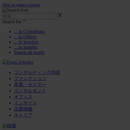
Skip to main content
Search for “
”
... in Consultants
... in Offices
... in Services
... in Insights
Search all results
コンサルティング内容
ファンクション
産業・セクター
コンサルタント
オフィス
インサイト
企業情報
キャリア