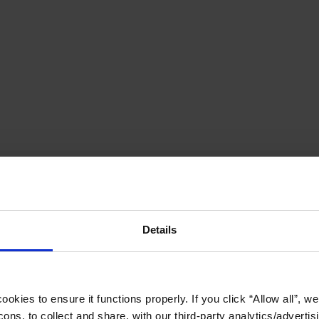
Details
okies to ensure it functions properly. If you click “Allow all”, we 
ons, to collect and share, with our third-party analytics/advertis