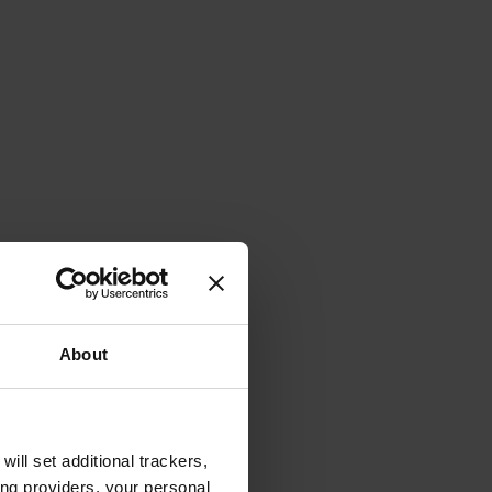
About
will set additional trackers,
ing providers, your personal