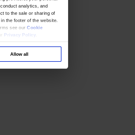
 conduct analytics, and
t to the sale or sharing of
in the footer of the website.
terms see our
Cookie
ur
Privacy Policy
.
Allow all