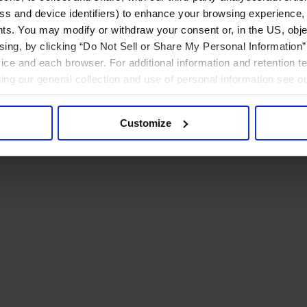
ress and device identifiers) to enhance your browsing experience,
ts. You may modify or withdraw your consent or, in the US, objec
ising, by clicking “Do Not Sell or Share My Personal Information” 
ice and each browser. For additional information and retention 
rding our general collection and use of personal information see o
Customize