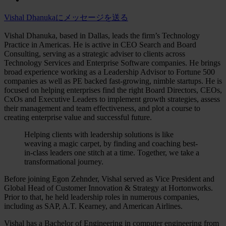
Vishal Dhanukaにメッセージを送る
Vishal Dhanuka, based in Dallas, leads the firm’s Technology
Practice in Americas. He is active in CEO Search and Board
Consulting, serving as a strategic adviser to clients across
Technology Services and Enterprise Software companies. He brings
broad experience working as a Leadership Advisor to Fortune 500
companies as well as PE backed fast-growing, nimble startups. He is
focused on helping enterprises find the right Board Directors, CEOs,
CxOs and Executive Leaders to implement growth strategies, assess
their management and team effectiveness, and plot a course to
creating enterprise value and successful future.
Helping clients with leadership solutions is like
weaving a magic carpet, by finding and coaching best-
in-class leaders one stitch at a time. Together, we take a
transformational journey.
Before joining Egon Zehnder, Vishal served as Vice President and
Global Head of Customer Innovation & Strategy at Hortonworks.
Prior to that, he held leadership roles in numerous companies,
including as SAP, A.T. Kearney, and American Airlines.
Vishal has a Bachelor of Engineering in computer engineering from