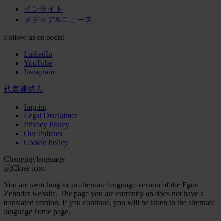
インサイト
メディア&ニュース
Follow us on social
LinkedIn
YouTube
Instagram
代表連絡先
Imprint
Legal Disclaimer
Privacy Policy
Our Policies
Cookie Policy
Changing language
You are switching to an alternate language version of the Egon
Zehnder website. The page you are currently on does not have a
translated version. If you continue, you will be taken to the alternate
language home page.