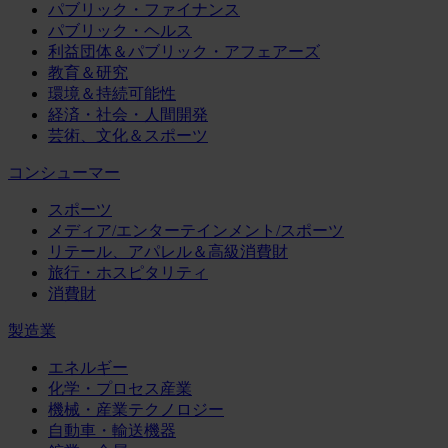
パブリック・ファイナンス
パブリック・ヘルス
利益団体＆パブリック・アフェアーズ
教育＆研究
環境＆持続可能性
経済・社会・人間開発
芸術、文化＆スポーツ
コンシューマー
スポーツ
メディア/エンターテインメント/スポーツ
リテール、アパレル＆高級消費財
旅行・ホスピタリティ
消費財
製造業
エネルギー
化学・プロセス産業
機械・産業テクノロジー
自動車・輸送機器