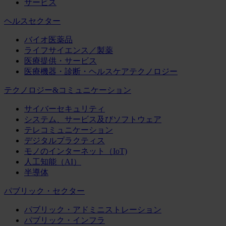
サービス
ヘルスセクター
バイオ医薬品
ライフサイエンス／製薬
医療提供・サービス
医療機器・診断・ヘルスケアテクノロジー
テクノロジー&コミュニケーション
サイバーセキュリティ
システム、サービス及びソフトウェア
テレコミュニケーション
デジタルプラクティス
モノのインターネット（IoT)
人工知能（AI）
半導体
パブリック・セクター
パブリック・アドミニストレーション
パブリック・インフラ