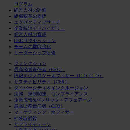
ログラム
経営人材の評価
組織変革の支援
エグゼクティブサーチ
企業統治アドバイザリー
経営人材の育成
CEOサクセッション
チームの機能強化
リーダーシップ研修
ファンクション
最高経営責任者（CEO）
情報テクノロジーオフィサー（CIO, CTO）
サステナビリティ（CSR）
ダイバーシティ＆インクルージョン
法務、規制関連、コンプライアンス
企業広報&パブリック・アフェアーズ
最高財務責任者（CFO）
マーケティング・オフィサー
社外取締役
サプライチェーン