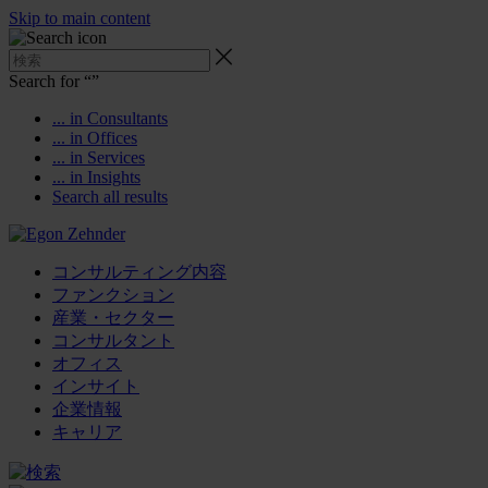
Skip to main content
Search for “
”
... in Consultants
... in Offices
... in Services
... in Insights
Search all results
コンサルティング内容
ファンクション
産業・セクター
コンサルタント
オフィス
インサイト
企業情報
キャリア