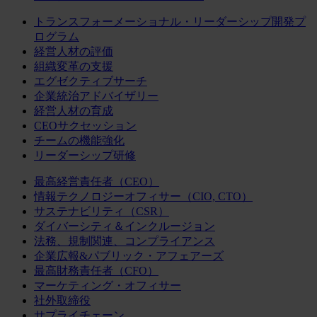
トランスフォーメーショナル・リーダーシップ開発プ
ログラム
経営人材の評価
組織変革の支援
エグゼクティブサーチ
企業統治アドバイザリー
経営人材の育成
CEOサクセッション
チームの機能強化
リーダーシップ研修
最高経営責任者（CEO）
情報テクノロジーオフィサー（CIO, CTO）
サステナビリティ（CSR）
ダイバーシティ＆インクルージョン
法務、規制関連、コンプライアンス
企業広報&パブリック・アフェアーズ
最高財務責任者（CFO）
マーケティング・オフィサー
社外取締役
サプライチェーン