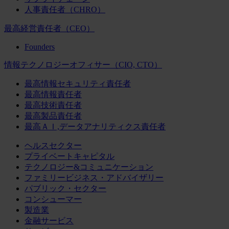
人事責任者（CHRO）
最高経営責任者（CEO）
Founders
情報テクノロジーオフィサー（CIO, CTO）
最高情報セキュリティ責任者
最高情報責任者
最高技術責任者
最高製品責任者
最高ＡＩ,データアナリティクス責任者
ヘルスセクター
プライベートキャピタル
テクノロジー&コミュニケーション
ファミリービジネス・アドバイザリー
パブリック・セクター
コンシューマー
製造業
金融サービス