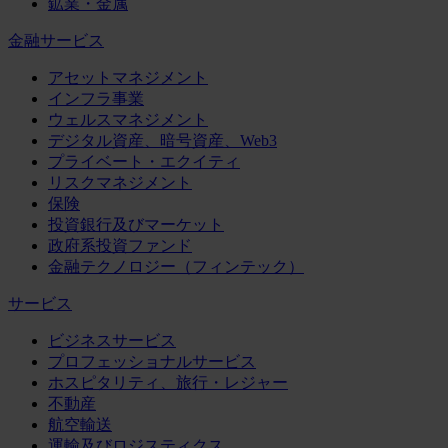
鉱業・金属
金融サービス
アセットマネジメント
インフラ事業
ウェルスマネジメント
デジタル資産、暗号資産、Web3
プライベート・エクイティ
リスクマネジメント
保険
投資銀行及びマーケット
政府系投資ファンド
金融テクノロジー（フィンテック）
サービス
ビジネスサービス
プロフェッショナルサービス
ホスピタリティ、旅行・レジャー
不動産
航空輸送
運輸及びロジスティクス