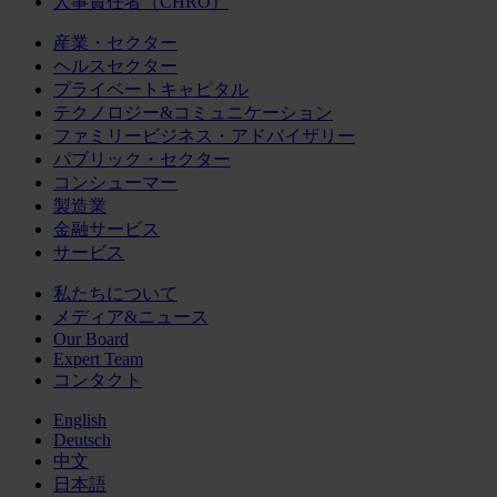
人事責任者（CHRO）
産業・セクター
ヘルスセクター
プライベートキャピタル
テクノロジー&コミュニケーション
ファミリービジネス・アドバイザリー
パブリック・セクター
コンシューマー
製造業
金融サービス
サービス
私たちについて
メディア&ニュース
Our Board
Expert Team
コンタクト
English
Deutsch
中文
日本語