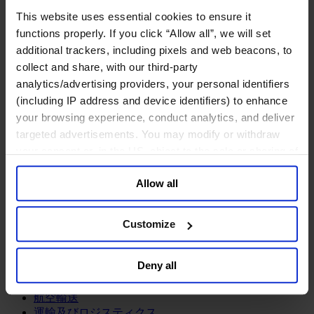
鉱業・金属
This website uses essential cookies to ensure it
金融サービス
functions properly. If you click “Allow all”, we will set
additional trackers, including pixels and web beacons, to
アセットマネジメント
collect and share, with our third-party
インフラ事業
ウェルスマネジメント
analytics/advertising providers, your personal identifiers
デジタル資産、暗号資産、Web3
(including IP address and device identifiers) to enhance
プライベート・エクイティ
your browsing experience, conduct analytics, and deliver
リスクマネジメント
targeted advertisements. You may modify or withdraw
保険
your consent or, in the US, object to the sale or sharing of
投資銀行及びマーケット
your data for targeted advertising, by clicking “Do Not
政府系投資ファンド
Allow all
Sell or Share My Personal Information” in the footer of
金融テクノロジー（フィンテック）
the website. You must opt-out of each device and each
サービス
browser. For additional information and retention terms
Customize
see our
Cookie Policy
; for information regarding our
ビジネスサービス
general collection and use of personal information see
プロフェッショナルサービス
Deny all
ホスピタリティ、旅行・レジャー
our
Privacy Policy
.
不動産
航空輸送
運輸及びロジスティクス