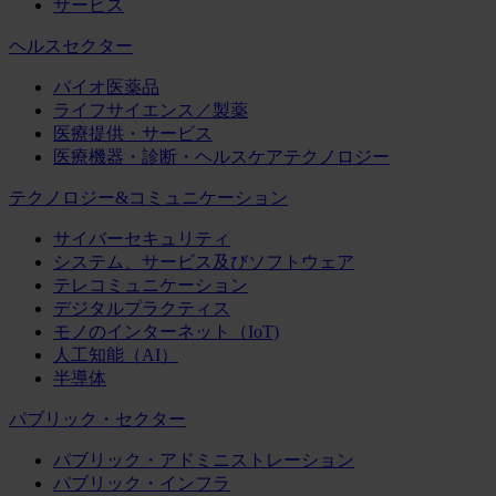
サービス
ヘルスセクター
バイオ医薬品
ライフサイエンス／製薬
医療提供・サービス
医療機器・診断・ヘルスケアテクノロジー
テクノロジー&コミュニケーション
サイバーセキュリティ
システム、サービス及びソフトウェア
テレコミュニケーション
デジタルプラクティス
モノのインターネット（IoT)
人工知能（AI）
半導体
パブリック・セクター
パブリック・アドミニストレーション
パブリック・インフラ