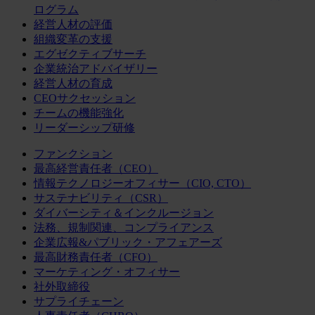
ログラム
経営人材の評価
組織変革の支援
エグゼクティブサーチ
企業統治アドバイザリー
経営人材の育成
CEOサクセッション
チームの機能強化
リーダーシップ研修
ファンクション
最高経営責任者（CEO）
情報テクノロジーオフィサー（CIO, CTO）
サステナビリティ（CSR）
ダイバーシティ＆インクルージョン
法務、規制関連、コンプライアンス
企業広報&パブリック・アフェアーズ
最高財務責任者（CFO）
マーケティング・オフィサー
社外取締役
サプライチェーン