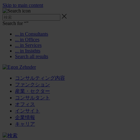
Skip to main content
Search for “
”
... in Consultants
... in Offices
... in Services
... in Insights
Search all results
コンサルティング内容
ファンクション
産業・セクター
コンサルタント
オフィス
インサイト
企業情報
キャリア