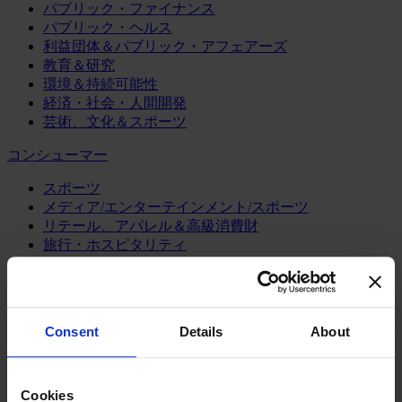
パブリック・ファイナンス
パブリック・ヘルス
利益団体＆パブリック・アフェアーズ
教育＆研究
環境＆持続可能性
経済・社会・人間開発
芸術、文化＆スポーツ
コンシューマー
スポーツ
メディア/エンターテインメント/スポーツ
リテール、アパレル＆高級消費財
旅行・ホスピタリティ
消費財
製造業
エネルギー
Consent
Details
About
化学・プロセス産業
機械・産業テクノロジー
自動車・輸送機器
Cookies