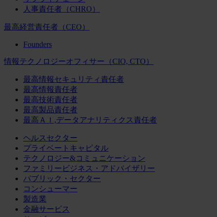
人事責任者（CHRO）
最高経営責任者（CEO）
Founders
情報テクノロジーオフィサー（CIO, CTO）
最高情報セキュリティ責任者
最高情報責任者
最高技術責任者
最高製品責任者
最高ＡＩ,データアナリティクス責任者
ヘルスセクター
プライベートキャピタル
テクノロジー&コミュニケーション
ファミリービジネス・アドバイザリー
パブリック・セクター
コンシューマー
製造業
金融サービス