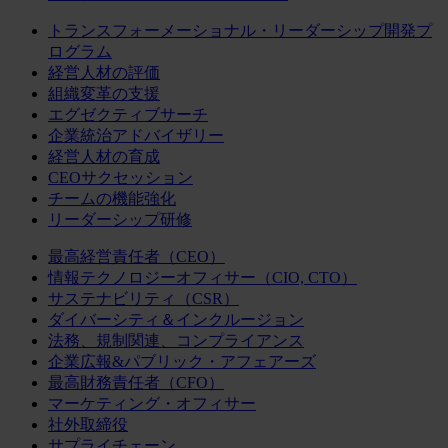
トランスフォーメーショナル・リーダーシップ開発プ
ログラム
経営人材の評価
組織変革の支援
エグゼクティブサーチ
企業統治アドバイザリー
経営人材の育成
CEOサクセッション
チームの機能強化
リーダーシップ研修
最高経営責任者（CEO）
情報テクノロジーオフィサー（CIO, CTO）
サステナビリティ（CSR）
ダイバーシティ＆インクルージョン
法務、規制関連、コンプライアンス
企業広報&パブリック・アフェアーズ
最高財務責任者（CFO）
マーケティング・オフィサー
社外取締役
サプライチェーン