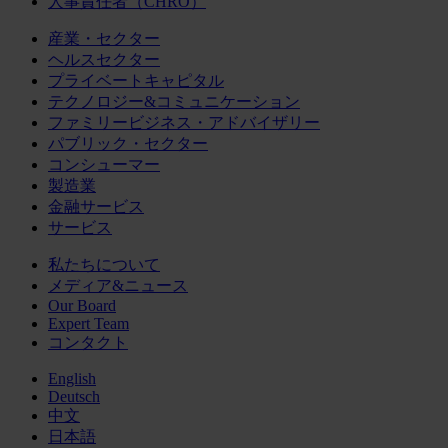
人事責任者（CHRO）
産業・セクター
ヘルスセクター
プライベートキャピタル
テクノロジー&コミュニケーション
ファミリービジネス・アドバイザリー
パブリック・セクター
コンシューマー
製造業
金融サービス
サービス
私たちについて
メディア&ニュース
Our Board
Expert Team
コンタクト
English
Deutsch
中文
日本語