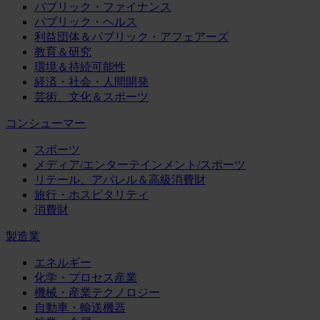
パブリック・ファイナンス
パブリック・ヘルス
利益団体＆パブリック・アフェアーズ
教育＆研究
環境＆持続可能性
経済・社会・人間開発
芸術、文化＆スポーツ
コンシューマー
スポーツ
メディア/エンターテインメント/スポーツ
リテール、アパレル＆高級消費財
旅行・ホスピタリティ
消費財
製造業
エネルギー
化学・プロセス産業
機械・産業テクノロジー
自動車・輸送機器