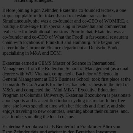
leadership strategies.
Before joining Egon Zehnder, Ekaterina co-founded tectrex, a one-
stop-shop platform for token-based real estate transactions.
Simultaneously, she was a co-founder and co-CEO of WOMIRE, a
boutique brokerage firm specialising in residential and commercial
real estate for institutional investors. Prior to that, Ekaterina was a
co-founder and co-CEO of What the Food!, a fast-casual restaurant
chain with locations in Frankfurt and Hamburg. She began her
career in the Corporate Finance department at Deutsche Bank,
specialising in M&A and ECM.
Ekaterina earned a CEMS Master of Science in International
Management from the Rotterdam School of Management (as a dual
degree with WU Vienna), completed a Bachelor of Science in
General Management at EBS Business School, took first place at the
Leonardo & Co. Awards for the best bachelor’s thesis in the field of
M&A, and completed the “Mini MBA” Executive Education
Program at Columbia University. Ekaterina Bozoukova is passionate
about sports and is a certified indoor cycling instructor. In her free
time, she loves spending time with her friends and family, and she
enjoys traveling to new countries, learning about their cultures, and,
as a foodie, sampling the local cuisine.
Ekaterina Bozoukova ist als Beraterin im Frankfurter Büro von
Egon Zehnder tätig und arbeitet in den Bereichen Investment