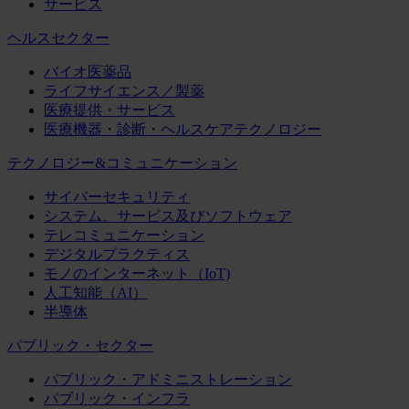
サービス
ヘルスセクター
バイオ医薬品
ライフサイエンス／製薬
医療提供・サービス
医療機器・診断・ヘルスケアテクノロジー
テクノロジー&コミュニケーション
サイバーセキュリティ
システム、サービス及びソフトウェア
テレコミュニケーション
デジタルプラクティス
モノのインターネット（IoT)
人工知能（AI）
半導体
パブリック・セクター
パブリック・アドミニストレーション
パブリック・インフラ