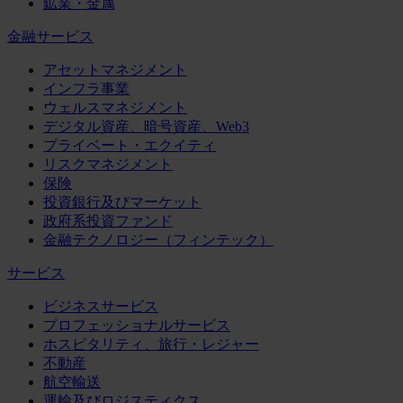
鉱業・金属
金融サービス
アセットマネジメント
インフラ事業
ウェルスマネジメント
デジタル資産、暗号資産、Web3
プライベート・エクイティ
リスクマネジメント
保険
投資銀行及びマーケット
政府系投資ファンド
金融テクノロジー（フィンテック）
サービス
ビジネスサービス
プロフェッショナルサービス
ホスピタリティ、旅行・レジャー
不動産
航空輸送
運輸及びロジスティクス