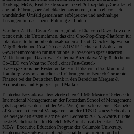
Banking, M&A, Real Estate sowie Travel & Hospitality. Sie arbeitet
eng mit Führungspersönlichkeiten zusammen, um in einem sich
wandelnden Umfeld gemeinsam erfolgreiche und nachhaltige
Lösungen für das Thema Führung zu finden.
Vor ihrer Zeit bei Egon Zehnder gründete Ekaterina Bozoukova die
tectrex mit, ein Unternehmen, das eine One-Stop-Shop-Plattform für
tokenbasierte Immobilientransaktionen aufbaut. Gleichzeitig war sie
Mitgründerin und Co-CEO der WOMIRE, einer auf Wohn- und
Gewerbeimmobilien für institutionelle Investoren spezialisierten
Maklerboutique. Davor war Ekaterina Bozoukova Mitgründerin und
Co-CEO von What the Food!, einer Fast-Casual-
Systemgastronomie-Restaurantkette mit Filialen in Frankfurt und
Hamburg. Zuvor sammelte sie Erfahrungen im Bereich Corporate
Finance bei der Deutschen Bank in den Bereichen Mergers &
Acquisitions und Equity Capital Markets.
Ekaterina Bozoukova absolvierte einen CEMS Master of Science in
International Management an der Rotterdam School of Management
(als Doppelabschluss mit der WU Wien) und schloss einen Bachelor
of Science in General Management an der EBS Business School ab.
Sie belegte den ersten Platz bei den Leonardo & Co. Awards für die
beste Bachelorarbeit im Bereich M&A und absolvierte das „Mini
MBA” Executive Education Program der Columbia University.
Ekaterina Bozoukova treibt leidenschaftlich gern Sport und ist