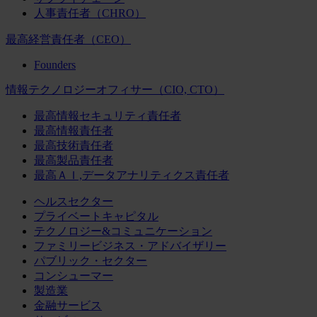
人事責任者（CHRO）
最高経営責任者（CEO）
Founders
情報テクノロジーオフィサー（CIO, CTO）
最高情報セキュリティ責任者
最高情報責任者
最高技術責任者
最高製品責任者
最高ＡＩ,データアナリティクス責任者
ヘルスセクター
プライベートキャピタル
テクノロジー&コミュニケーション
ファミリービジネス・アドバイザリー
パブリック・セクター
コンシューマー
製造業
金融サービス