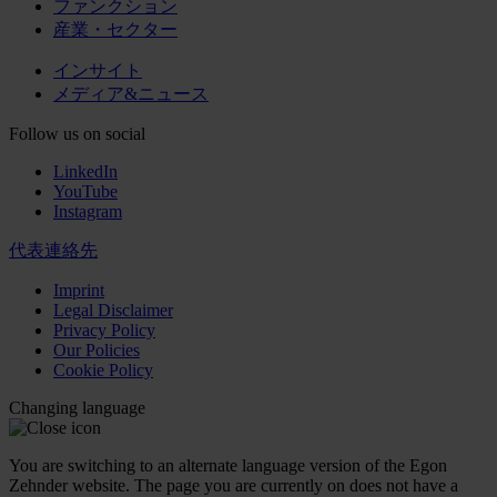
ファンクション
産業・セクター
インサイト
メディア&ニュース
Follow us on social
LinkedIn
YouTube
Instagram
代表連絡先
Imprint
Legal Disclaimer
Privacy Policy
Our Policies
Cookie Policy
Changing language
You are switching to an alternate language version of the Egon
Zehnder website. The page you are currently on does not have a