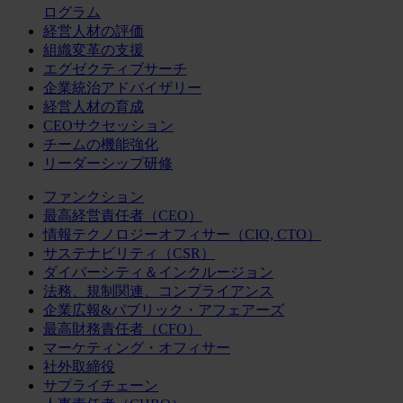
ログラム
経営人材の評価
組織変革の支援
エグゼクティブサーチ
企業統治アドバイザリー
経営人材の育成
CEOサクセッション
チームの機能強化
リーダーシップ研修
ファンクション
最高経営責任者（CEO）
情報テクノロジーオフィサー（CIO, CTO）
サステナビリティ（CSR）
ダイバーシティ＆インクルージョン
法務、規制関連、コンプライアンス
企業広報&パブリック・アフェアーズ
最高財務責任者（CFO）
マーケティング・オフィサー
社外取締役
サプライチェーン