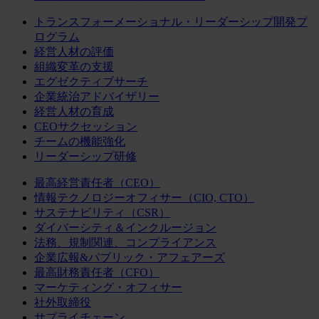
トランスフォーメーショナル・リーダーシップ開発プ
ログラム
経営人材の評価
組織変革の支援
エグゼクティブサーチ
企業統治アドバイザリー
経営人材の育成
CEOサクセッション
チームの機能強化
リーダーシップ研修
最高経営責任者（CEO）
情報テクノロジーオフィサー（CIO, CTO）
サステナビリティ（CSR）
ダイバーシティ＆インクルージョン
法務、規制関連、コンプライアンス
企業広報&パブリック・アフェアーズ
最高財務責任者（CFO）
マーケティング・オフィサー
社外取締役
サプライチェーン