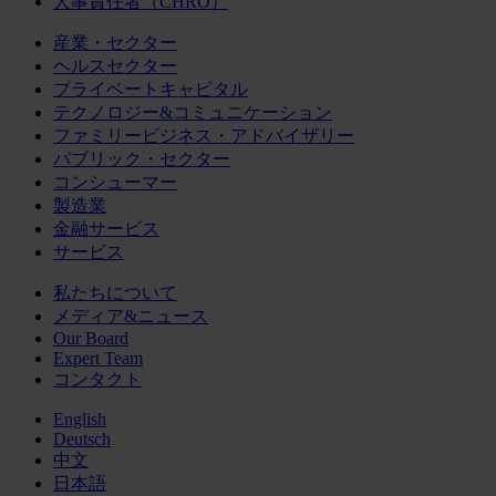
人事責任者（CHRO）
産業・セクター
ヘルスセクター
プライベートキャピタル
テクノロジー&コミュニケーション
ファミリービジネス・アドバイザリー
パブリック・セクター
コンシューマー
製造業
金融サービス
サービス
私たちについて
メディア&ニュース
Our Board
Expert Team
コンタクト
English
Deutsch
中文
日本語