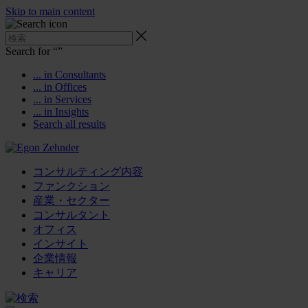
Skip to main content
Search for “
”
... in Consultants
... in Offices
... in Services
... in Insights
Search all results
コンサルティング内容
ファンクション
産業・セクター
コンサルタント
オフィス
インサイト
企業情報
キャリア