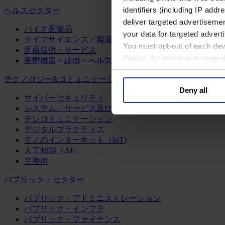
identifiers (including IP add
ヘルスセクター
deliver targeted advertisemen
バイオ医薬品
your data for targeted advert
ライフサイエンス／製薬
You must opt-out of each dev
医療提供・サービス
Policy
; for information rega
医療機器・診断・ヘルスケアテクノロジー
テクノロジー&コミュニケーション
Deny all
サイバーセキュリティ
システム、サービス及びソフトウェア
テレコミュニケーション
デジタルプラクティス
モノのインターネット（IoT)
人工知能（AI）
半導体
パブリック・セクター
パブリック・アドミニストレーション
パブリック・インフラ
パブリック・ファイナンス