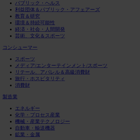
パブリック・ヘルス
利益団体＆パブリック・アフェアーズ
教育＆研究
環境＆持続可能性
経済・社会・人間開発
芸術、文化＆スポーツ
コンシューマー
スポーツ
メディア/エンターテインメント/スポーツ
リテール、アパレル＆高級消費財
旅行・ホスピタリティ
消費財
製造業
エネルギー
化学・プロセス産業
機械・産業テクノロジー
自動車・輸送機器
鉱業・金属