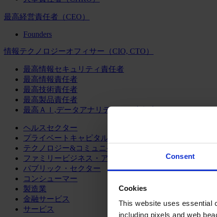
最高経営責任者（CEO）
Founders
情報テクノロジーオフィサー（CIO, CTO）
最高情報セキュリティ責任者
最高情報責任者
最高技術責任者
最高製品責任者
最高ＡＩ,データアナリティクス責任者
ヘルスセクター
プライベートキャピタル
テクノロジー&コミュニケーション
Consent
ファミリービジネス・アドバイザリー
パブリック・セクター
コンシューマー
Cookies
製造業
金融サービス
This website uses essential co
サービス
including pixels and web beac