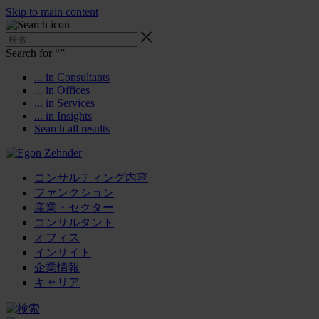
Skip to main content
Search for “
”
... in Consultants
... in Offices
... in Services
... in Insights
Search all results
コンサルティング内容
ファンクション
産業・セクター
コンサルタント
オフィス
インサイト
企業情報
キャリア