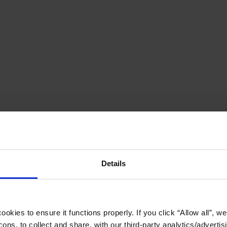
Details
okies to ensure it functions properly. If you click “Allow all”, we 
ons, to collect and share, with our third-party analytics/advertis