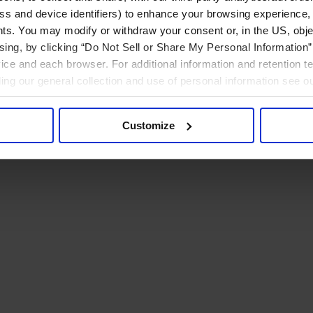
ress and device identifiers) to enhance your browsing experience,
ts. You may modify or withdraw your consent or, in the US, objec
ising, by clicking “Do Not Sell or Share My Personal Information” 
ice and each browser. For additional information and retention 
rding our general collection and use of personal information see o
Customize