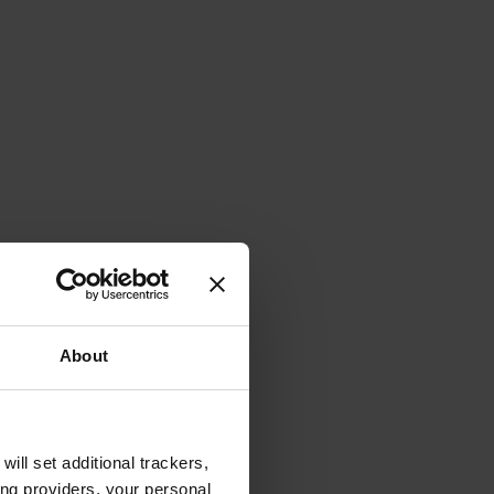
About
will set additional trackers,
ing providers, your personal