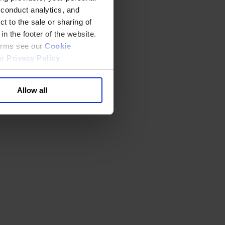
 conduct analytics, and
t to the sale or sharing of
in the footer of the website.
terms see our
Cookie
ur
Privacy Policy
.
Allow all