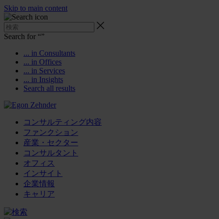
Skip to main content
Search for “
”
... in Consultants
... in Offices
... in Services
... in Insights
Search all results
コンサルティング内容
ファンクション
産業・セクター
コンサルタント
オフィス
インサイト
企業情報
キャリア