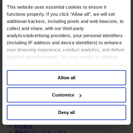
鉱業・金属
This website uses essential cookies to ensure it
金融サービス
functions properly. If you click “Allow all”, we will set
additional trackers, including pixels and web beacons, to
アセットマネジメント
collect and share, with our third-party
インフラ事業
ウェルスマネジメント
analytics/advertising providers, your personal identifiers
デジタル資産、暗号資産、Web3
(including IP address and device identifiers) to enhance
プライベート・エクイティ
your browsing experience, conduct analytics, and deliver
リスクマネジメント
targeted advertisements. You may modify or withdraw
保険
your consent or, in the US, object to the sale or sharing of
投資銀行及びマーケット
your data for targeted advertising, by clicking “Do Not
政府系投資ファンド
Allow all
Sell or Share My Personal Information” in the footer of
金融テクノロジー（フィンテック）
the website. You must opt-out of each device and each
サービス
browser. For additional information and retention terms
Customize
see our
Cookie Policy
; for information regarding our
ビジネスサービス
general collection and use of personal information see
プロフェッショナルサービス
Deny all
ホスピタリティ、旅行・レジャー
our
Privacy Policy
.
不動産
航空輸送
運輸及びロジスティクス