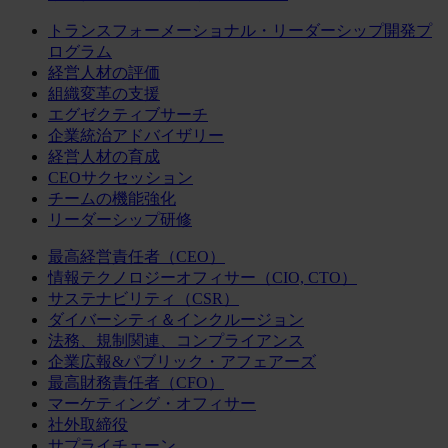
トランスフォーメーショナル・リーダーシップ開発プ
ログラム
経営人材の評価
組織変革の支援
エグゼクティブサーチ
企業統治アドバイザリー
経営人材の育成
CEOサクセッション
チームの機能強化
リーダーシップ研修
最高経営責任者（CEO）
情報テクノロジーオフィサー（CIO, CTO）
サステナビリティ（CSR）
ダイバーシティ＆インクルージョン
法務、規制関連、コンプライアンス
企業広報&パブリック・アフェアーズ
最高財務責任者（CFO）
マーケティング・オフィサー
社外取締役
サプライチェーン