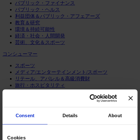
パブリック・ファイナンス
パブリック・ヘルス
利益団体＆パブリック・アフェアーズ
教育＆研究
環境＆持続可能性
経済・社会・人間開発
芸術、文化＆スポーツ
コンシューマー
スポーツ
メディア/エンターテインメント/スポーツ
リテール、アパレル＆高級消費財
旅行・ホスピタリティ
消費財
製造業
エネルギー
Consent
Details
About
化学・プロセス産業
機械・産業テクノロジー
自動車・輸送機器
Cookies