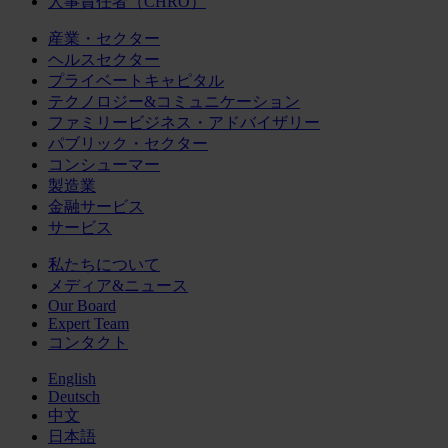
人事責任者（CHRO）
産業・セクター
ヘルスセクター
プライベートキャピタル
テクノロジー&コミュニケーション
ファミリービジネス・アドバイザリー
パブリック・セクター
コンシューマー
製造業
金融サービス
サービス
私たちについて
メディア&ニュース
Our Board
Expert Team
コンタクト
English
Deutsch
中文
日本語