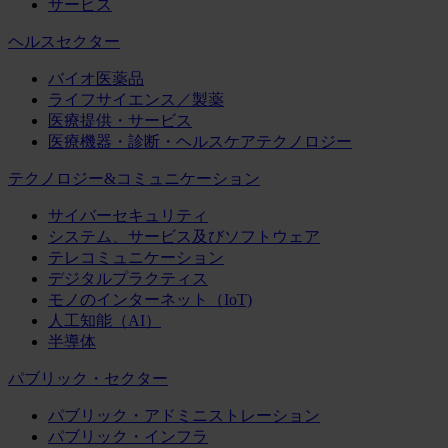
サービス
ヘルスセクター
バイオ医薬品
ライフサイエンス／製薬
医療提供・サービス
医療機器・診断・ヘルスケアテクノロジー
テクノロジー&コミュニケーション
サイバーセキュリティ
システム、サービス及びソフトウェア
テレコミュニケーション
デジタルプラクティス
モノのインターネット（IoT)
人工知能（AI）
半導体
パブリック・セクター
パブリック・アドミニストレーション
パブリック・インフラ