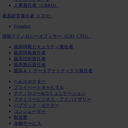
人事責任者（CHRO）
最高経営責任者（CEO）
Founders
情報テクノロジーオフィサー（CIO, CTO）
最高情報セキュリティ責任者
最高情報責任者
最高技術責任者
最高製品責任者
最高ＡＩ,データアナリティクス責任者
ヘルスセクター
プライベートキャピタル
テクノロジー&コミュニケーション
ファミリービジネス・アドバイザリー
パブリック・セクター
コンシューマー
製造業
金融サービス