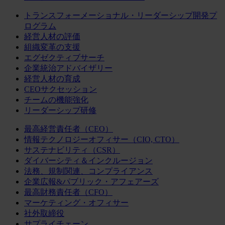
トランスフォーメーショナル・リーダーシップ開発プ
ログラム
経営人材の評価
組織変革の支援
エグゼクティブサーチ
企業統治アドバイザリー
経営人材の育成
CEOサクセッション
チームの機能強化
リーダーシップ研修
最高経営責任者（CEO）
情報テクノロジーオフィサー（CIO, CTO）
サステナビリティ（CSR）
ダイバーシティ＆インクルージョン
法務、規制関連、コンプライアンス
企業広報&パブリック・アフェアーズ
最高財務責任者（CFO）
マーケティング・オフィサー
社外取締役
サプライチェーン