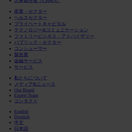
人事責任者（CHRO）
産業・セクター
ヘルスセクター
プライベートキャピタル
テクノロジー&コミュニケーション
ファミリービジネス・アドバイザリー
パブリック・セクター
コンシューマー
製造業
金融サービス
サービス
私たちについて
メディア&ニュース
Our Board
Expert Team
コンタクト
English
Deutsch
中文
日本語