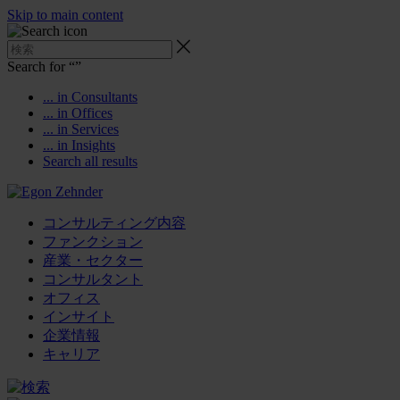
Skip to main content
Search for “
”
... in Consultants
... in Offices
... in Services
... in Insights
Search all results
コンサルティング内容
ファンクション
産業・セクター
コンサルタント
オフィス
インサイト
企業情報
キャリア