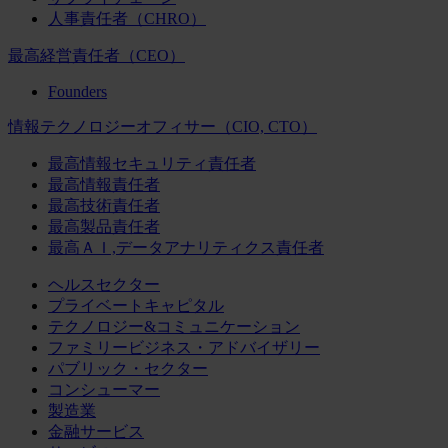
人事責任者（CHRO）
最高経営責任者（CEO）
Founders
情報テクノロジーオフィサー（CIO, CTO）
最高情報セキュリティ責任者
最高情報責任者
最高技術責任者
最高製品責任者
最高ＡＩ,データアナリティクス責任者
ヘルスセクター
プライベートキャピタル
テクノロジー&コミュニケーション
ファミリービジネス・アドバイザリー
パブリック・セクター
コンシューマー
製造業
金融サービス