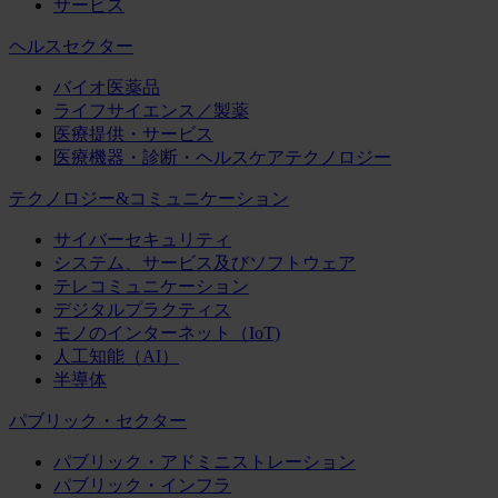
サービス
ヘルスセクター
バイオ医薬品
ライフサイエンス／製薬
医療提供・サービス
医療機器・診断・ヘルスケアテクノロジー
テクノロジー&コミュニケーション
サイバーセキュリティ
システム、サービス及びソフトウェア
テレコミュニケーション
デジタルプラクティス
モノのインターネット（IoT)
人工知能（AI）
半導体
パブリック・セクター
パブリック・アドミニストレーション
パブリック・インフラ