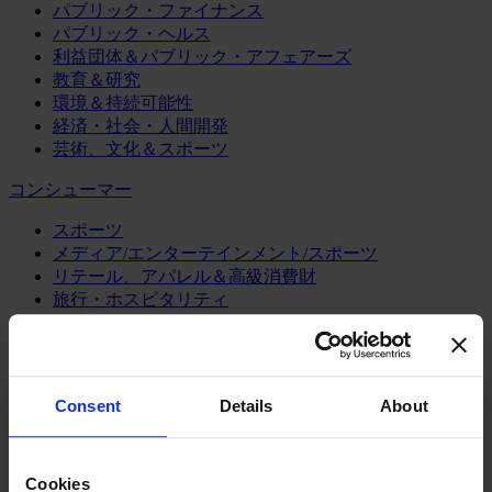
パブリック・ファイナンス
パブリック・ヘルス
利益団体＆パブリック・アフェアーズ
教育＆研究
環境＆持続可能性
経済・社会・人間開発
芸術、文化＆スポーツ
コンシューマー
スポーツ
メディア/エンターテインメント/スポーツ
リテール、アパレル＆高級消費財
旅行・ホスピタリティ
消費財
製造業
エネルギー
Consent
Details
About
化学・プロセス産業
機械・産業テクノロジー
自動車・輸送機器
Cookies