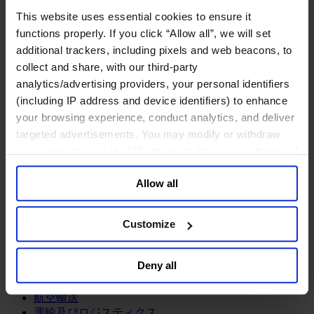
鉱業・金属
This website uses essential cookies to ensure it
金融サービス
functions properly. If you click “Allow all”, we will set
additional trackers, including pixels and web beacons, to
アセットマネジメント
collect and share, with our third-party
インフラ事業
ウェルスマネジメント
analytics/advertising providers, your personal identifiers
デジタル資産、暗号資産、Web3
(including IP address and device identifiers) to enhance
プライベート・エクイティ
your browsing experience, conduct analytics, and deliver
リスクマネジメント
targeted advertisements. You may modify or withdraw
保険
your consent or, in the US, object to the sale or sharing of
投資銀行及びマーケット
your data for targeted advertising, by clicking “Do Not
政府系投資ファンド
Allow all
Sell or Share My Personal Information” in the footer of
金融テクノロジー（フィンテック）
the website. You must opt-out of each device and each
サービス
browser. For additional information and retention terms
Customize
see our
Cookie Policy
; for information regarding our
ビジネスサービス
general collection and use of personal information see
プロフェッショナルサービス
Deny all
ホスピタリティ、旅行・レジャー
our
Privacy Policy
.
不動産
航空輸送
運輸及びロジスティクス