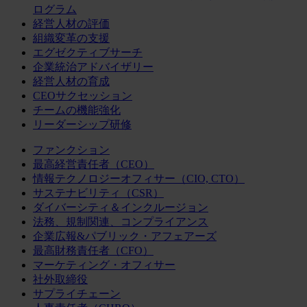
ログラム
経営人材の評価
組織変革の支援
エグゼクティブサーチ
企業統治アドバイザリー
経営人材の育成
CEOサクセッション
チームの機能強化
リーダーシップ研修
ファンクション
最高経営責任者（CEO）
情報テクノロジーオフィサー（CIO, CTO）
サステナビリティ（CSR）
ダイバーシティ＆インクルージョン
法務、規制関連、コンプライアンス
企業広報&パブリック・アフェアーズ
最高財務責任者（CFO）
マーケティング・オフィサー
社外取締役
サプライチェーン