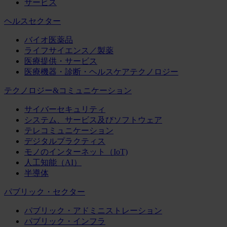
サービス
ヘルスセクター
バイオ医薬品
ライフサイエンス／製薬
医療提供・サービス
医療機器・診断・ヘルスケアテクノロジー
テクノロジー&コミュニケーション
サイバーセキュリティ
システム、サービス及びソフトウェア
テレコミュニケーション
デジタルプラクティス
モノのインターネット（IoT)
人工知能（AI）
半導体
パブリック・セクター
パブリック・アドミニストレーション
パブリック・インフラ