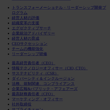
トランスフォーメーショナル・リーダーシップ開発プ
ログラム
経営人材の評価
組織変革の支援
エグゼクティブサーチ
企業統治アドバイザリー
経営人材の育成
CEOサクセッション
チームの機能強化
リーダーシップ研修
最高経営責任者（CEO）
情報テクノロジーオフィサー（CIO, CTO）
サステナビリティ（CSR）
ダイバーシティ＆インクルージョン
法務、規制関連、コンプライアンス
企業広報&パブリック・アフェアーズ
最高財務責任者（CFO）
マーケティング・オフィサー
社外取締役
サプライチェーン