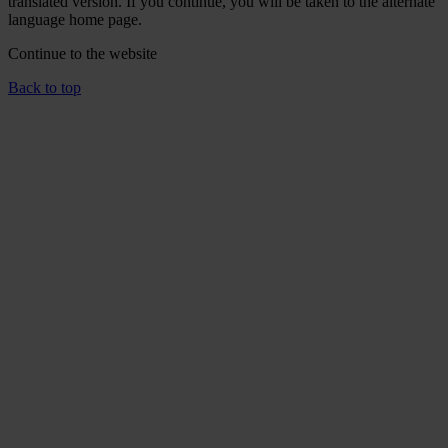
translated version. If you continue, you will be taken to the alternate
language home page.
Continue to the
website
Back to top