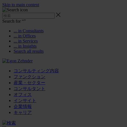
Skip to main content
Search for “
”
... in Consultants
... in Offices
... in Services
... in Insights
Search all results
コンサルティング内容
ファンクション
産業・セクター
コンサルタント
オフィス
インサイト
企業情報
キャリア