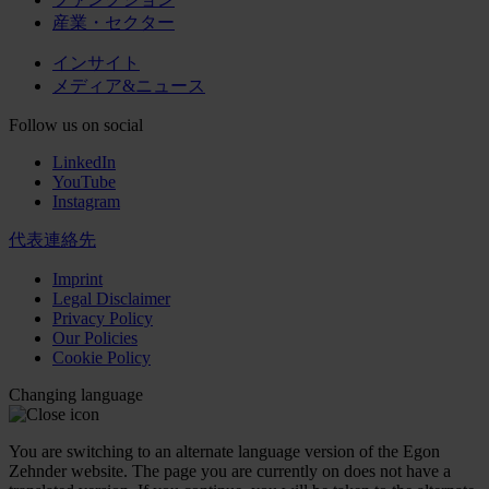
産業・セクター
インサイト
メディア&ニュース
Follow us on social
LinkedIn
YouTube
Instagram
代表連絡先
Imprint
Legal Disclaimer
Privacy Policy
Our Policies
Cookie Policy
Changing language
You are switching to an alternate language version of the Egon
Zehnder website. The page you are currently on does not have a