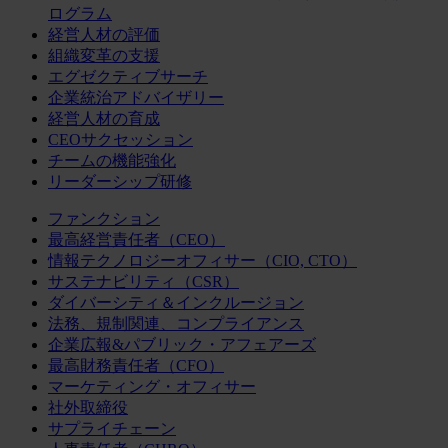
ログラム
経営人材の評価
組織変革の支援
エグゼクティブサーチ
企業統治アドバイザリー
経営人材の育成
CEOサクセッション
チームの機能強化
リーダーシップ研修
ファンクション
最高経営責任者（CEO）
情報テクノロジーオフィサー（CIO, CTO）
サステナビリティ（CSR）
ダイバーシティ＆インクルージョン
法務、規制関連、コンプライアンス
企業広報&パブリック・アフェアーズ
最高財務責任者（CFO）
マーケティング・オフィサー
社外取締役
サプライチェーン