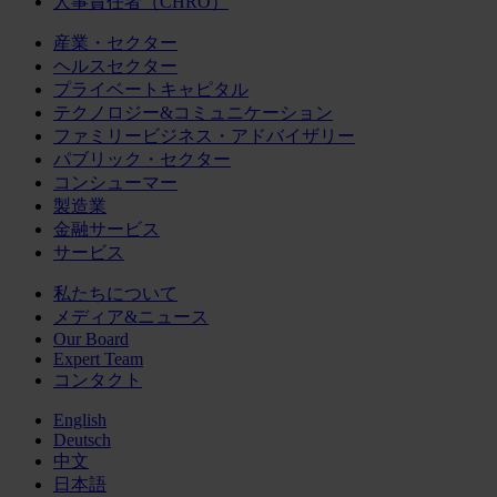
人事責任者（CHRO）
産業・セクター
ヘルスセクター
プライベートキャピタル
テクノロジー&コミュニケーション
ファミリービジネス・アドバイザリー
パブリック・セクター
コンシューマー
製造業
金融サービス
サービス
私たちについて
メディア&ニュース
Our Board
Expert Team
コンタクト
English
Deutsch
中文
日本語