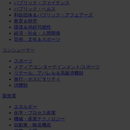
パブリック・ファイナンス
パブリック・ヘルス
利益団体＆パブリック・アフェアーズ
教育＆研究
環境＆持続可能性
経済・社会・人間開発
芸術、文化＆スポーツ
コンシューマー
スポーツ
メディア/エンターテインメント/スポーツ
リテール、アパレル＆高級消費財
旅行・ホスピタリティ
消費財
製造業
エネルギー
化学・プロセス産業
機械・産業テクノロジー
自動車・輸送機器