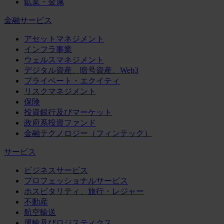
鉱業・金属
金融サービス
アセットマネジメント
インフラ事業
ウェルスマネジメント
デジタル資産、暗号資産、Web3
プライベート・エクイティ
リスクマネジメント
保険
投資銀行及びマーケット
政府系投資ファンド
金融テクノロジー（フィンテック）
サービス
ビジネスサービス
プロフェッショナルサービス
ホスピタリティ、旅行・レジャー
不動産
航空輸送
運輸及びロジスティクス