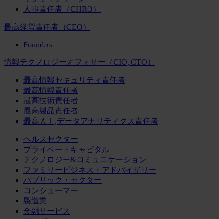
人事責任者（CHRO）
最高経営責任者（CEO）
Founders
情報テクノロジーオフィサー（CIO, CTO）
最高情報セキュリティ責任者
最高情報責任者
最高技術責任者
最高製品責任者
最高ＡＩ,データアナリティクス責任者
ヘルスセクター
プライベートキャピタル
テクノロジー&コミュニケーション
ファミリービジネス・アドバイザリー
パブリック・セクター
コンシューマー
製造業
金融サービス