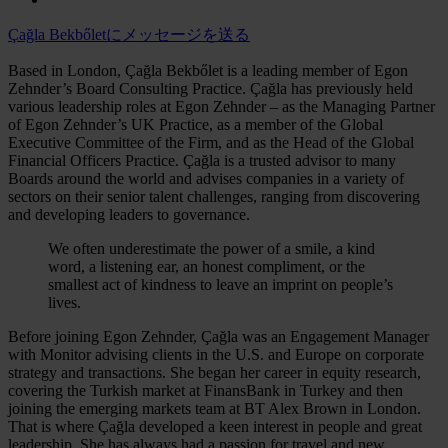
Çağla Bekbőletにメッセージを送る
Based in London, Çağla Bekbőlet is a leading member of Egon
Zehnder’s Board Consulting Practice. Çağla has previously held
various leadership roles at Egon Zehnder – as the Managing Partner
of Egon Zehnder’s UK Practice, as a member of the Global
Executive Committee of the Firm, and as the Head of the Global
Financial Officers Practice. Çağla is a trusted advisor to many
Boards around the world and advises companies in a variety of
sectors on their senior talent challenges, ranging from discovering
and developing leaders to governance.
We often underestimate the power of a smile, a kind
word, a listening ear, an honest compliment, or the
smallest act of kindness to leave an imprint on people’s
lives.
Before joining Egon Zehnder, Çağla was an Engagement Manager
with Monitor advising clients in the U.S. and Europe on corporate
strategy and transactions. She began her career in equity research,
covering the Turkish market at FinansBank in Turkey and then
joining the emerging markets team at BT Alex Brown in London.
That is where Çağla developed a keen interest in people and great
leadership. She has always had a passion for travel and new