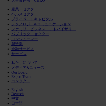
人事責任者（CHRO）
産業・セクター
ヘルスセクター
プライベートキャピタル
テクノロジー&コミュニケーション
ファミリービジネス・アドバイザリー
パブリック・セクター
コンシューマー
製造業
金融サービス
サービス
私たちについて
メディア&ニュース
Our Board
Expert Team
コンタクト
English
Deutsch
中文
日本語