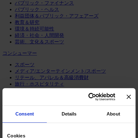
パブリック・ファイナンス
パブリック・ヘルス
利益団体＆パブリック・アフェアーズ
教育＆研究
環境＆持続可能性
経済・社会・人間開発
芸術、文化＆スポーツ
コンシューマー
スポーツ
メディア/エンターテインメント/スポーツ
リテール、アパレル＆高級消費財
旅行・ホスピタリティ
消費財
製造業
エネルギー
Consent
Details
About
化学・プロセス産業
機械・産業テクノロジー
自動車・輸送機器
Cookies