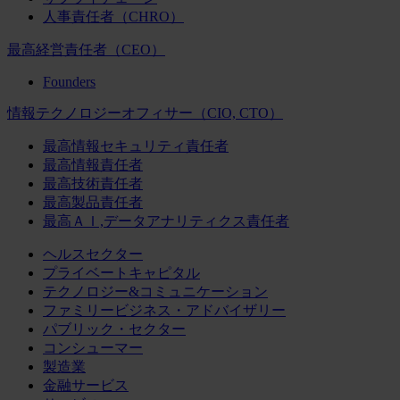
人事責任者（CHRO）
最高経営責任者（CEO）
Founders
情報テクノロジーオフィサー（CIO, CTO）
最高情報セキュリティ責任者
最高情報責任者
最高技術責任者
最高製品責任者
最高ＡＩ,データアナリティクス責任者
ヘルスセクター
プライベートキャピタル
テクノロジー&コミュニケーション
ファミリービジネス・アドバイザリー
パブリック・セクター
コンシューマー
製造業
金融サービス