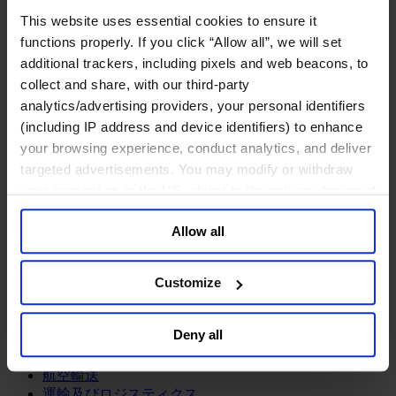
鉱業・金属
This website uses essential cookies to ensure it
金融サービス
functions properly. If you click “Allow all”, we will set
additional trackers, including pixels and web beacons, to
アセットマネジメント
collect and share, with our third-party
インフラ事業
ウェルスマネジメント
analytics/advertising providers, your personal identifiers
デジタル資産、暗号資産、Web3
(including IP address and device identifiers) to enhance
プライベート・エクイティ
your browsing experience, conduct analytics, and deliver
リスクマネジメント
targeted advertisements. You may modify or withdraw
保険
your consent or, in the US, object to the sale or sharing of
投資銀行及びマーケット
your data for targeted advertising, by clicking “Do Not
政府系投資ファンド
Allow all
Sell or Share My Personal Information” in the footer of
金融テクノロジー（フィンテック）
the website. You must opt-out of each device and each
サービス
browser. For additional information and retention terms
Customize
see our
Cookie Policy
; for information regarding our
ビジネスサービス
general collection and use of personal information see
プロフェッショナルサービス
Deny all
ホスピタリティ、旅行・レジャー
our
Privacy Policy
.
不動産
航空輸送
運輸及びロジスティクス