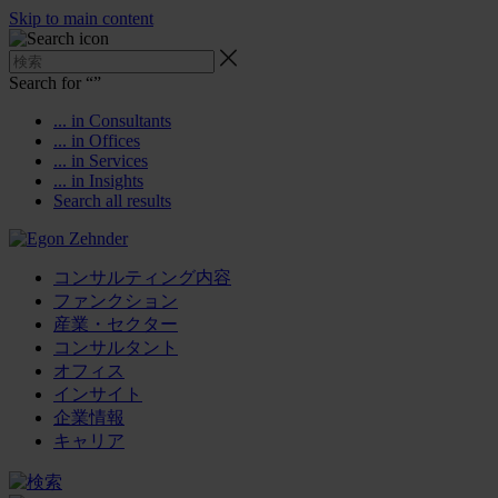
Skip to main content
Search for “
”
... in Consultants
... in Offices
... in Services
... in Insights
Search all results
コンサルティング内容
ファンクション
産業・セクター
コンサルタント
オフィス
インサイト
企業情報
キャリア