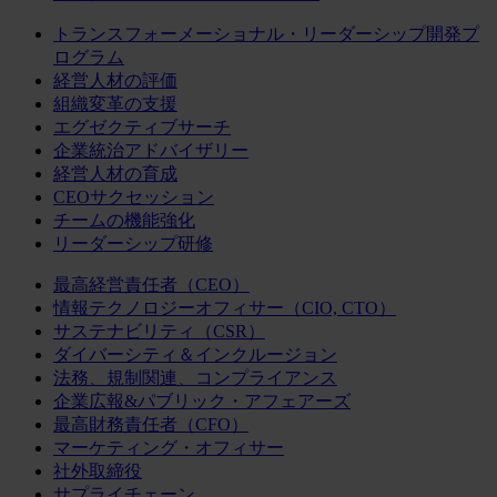
トランスフォーメーショナル・リーダーシップ開発プ
ログラム
経営人材の評価
組織変革の支援
エグゼクティブサーチ
企業統治アドバイザリー
経営人材の育成
CEOサクセッション
チームの機能強化
リーダーシップ研修
最高経営責任者（CEO）
情報テクノロジーオフィサー（CIO, CTO）
サステナビリティ（CSR）
ダイバーシティ＆インクルージョン
法務、規制関連、コンプライアンス
企業広報&パブリック・アフェアーズ
最高財務責任者（CFO）
マーケティング・オフィサー
社外取締役
サプライチェーン