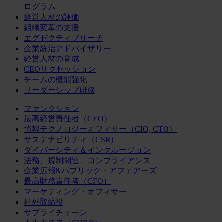
ログラム
経営人材の評価
組織変革の支援
エグゼクティブサーチ
企業統治アドバイザリー
経営人材の育成
CEOサクセッション
チームの機能強化
リーダーシップ研修
ファンクション
最高経営責任者（CEO）
情報テクノロジーオフィサー（CIO, CTO）
サステナビリティ（CSR）
ダイバーシティ＆インクルージョン
法務、規制関連、コンプライアンス
企業広報&パブリック・アフェアーズ
最高財務責任者（CFO）
マーケティング・オフィサー
社外取締役
サプライチェーン