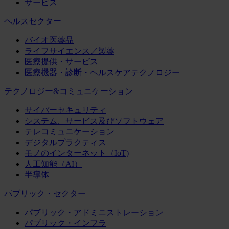
サービス
ヘルスセクター
バイオ医薬品
ライフサイエンス／製薬
医療提供・サービス
医療機器・診断・ヘルスケアテクノロジー
テクノロジー&コミュニケーション
サイバーセキュリティ
システム、サービス及びソフトウェア
テレコミュニケーション
デジタルプラクティス
モノのインターネット（IoT)
人工知能（AI）
半導体
パブリック・セクター
パブリック・アドミニストレーション
パブリック・インフラ