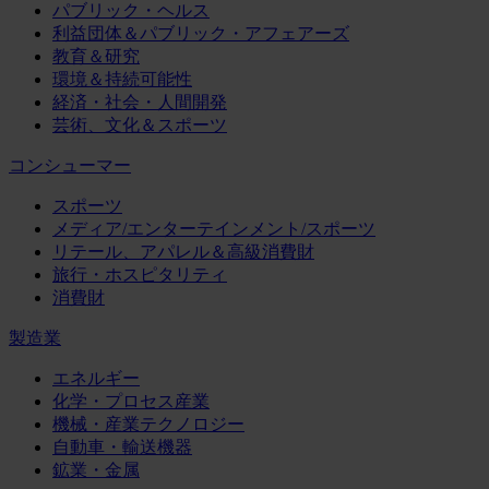
パブリック・ヘルス
利益団体＆パブリック・アフェアーズ
教育＆研究
環境＆持続可能性
経済・社会・人間開発
芸術、文化＆スポーツ
コンシューマー
スポーツ
メディア/エンターテインメント/スポーツ
リテール、アパレル＆高級消費財
旅行・ホスピタリティ
消費財
製造業
エネルギー
化学・プロセス産業
機械・産業テクノロジー
自動車・輸送機器
鉱業・金属