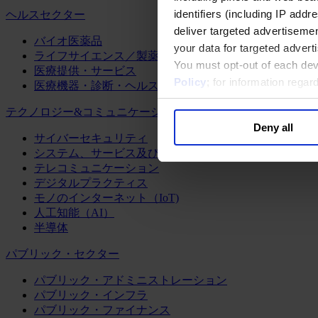
identifiers (including IP add
ヘルスセクター
deliver targeted advertisemen
バイオ医薬品
your data for targeted advert
ライフサイエンス／製薬
You must opt-out of each dev
医療提供・サービス
Policy
; for information rega
医療機器・診断・ヘルスケアテクノロジー
テクノロジー&コミュニケーション
Deny all
サイバーセキュリティ
システム、サービス及びソフトウェア
テレコミュニケーション
デジタルプラクティス
モノのインターネット（IoT)
人工知能（AI）
半導体
パブリック・セクター
パブリック・アドミニストレーション
パブリック・インフラ
パブリック・ファイナンス