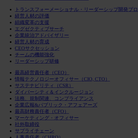
トランスフォーメーショナル・リーダーシップ開発プロ
経営人材の評価
組織変革の支援
エグゼクティブサーチ
企業統治アドバイザリー
経営人材の育成
CEOサクセッション
チームの機能強化
リーダーシップ研修
最高経営責任者（CEO）
情報テクノロジーオフィサー（CIO, CTO）
サステナビリティ（CSR）
ダイバーシティ＆インクルージョン
法務、規制関連、コンプライアンス
企業広報&パブリック・アフェアーズ
最高財務責任者（CFO）
マーケティング・オフィサー
社外取締役
サプライチェーン
人事責任者（CHRO）