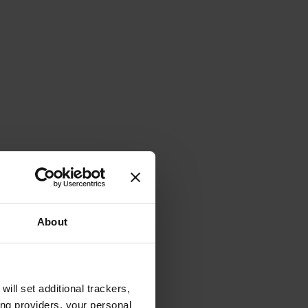
About
will set additional trackers,
ing providers, your personal