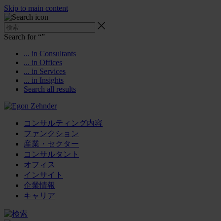
Skip to main content
Search for “
”
... in Consultants
... in Offices
... in Services
... in Insights
Search all results
コンサルティング内容
ファンクション
産業・セクター
コンサルタント
オフィス
インサイト
企業情報
キャリア