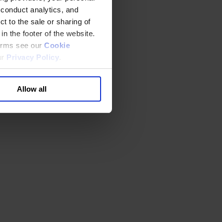
 conduct analytics, and
t to the sale or sharing of
in the footer of the website.
terms see our
Cookie
ur
Privacy Policy
.
Allow all