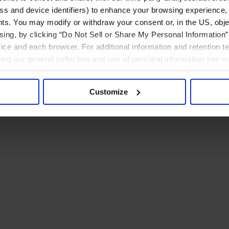
ress and device identifiers) to enhance your browsing experience,
ts. You may modify or withdraw your consent or, in the US, objec
ising, by clicking “Do Not Sell or Share My Personal Information” 
ice and each browser. For additional information and retention 
rding our general collection and use of personal information see o
Customize