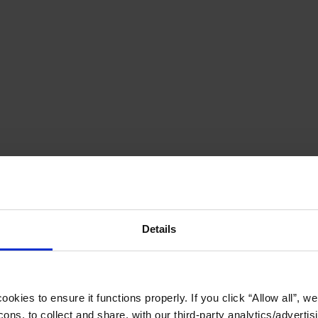
Details
okies to ensure it functions properly. If you click “Allow all”, we 
ons, to collect and share, with our third-party analytics/advertis