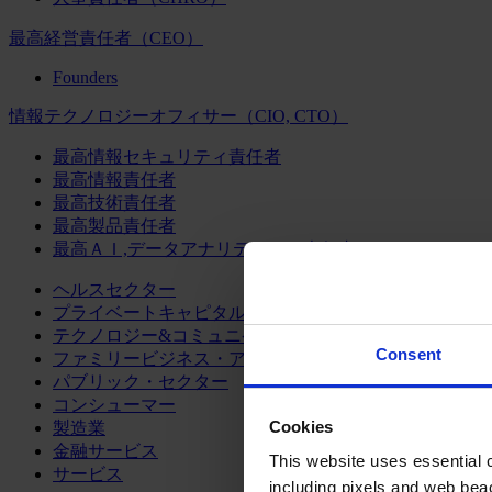
最高経営責任者（CEO）
Founders
情報テクノロジーオフィサー（CIO, CTO）
最高情報セキュリティ責任者
最高情報責任者
最高技術責任者
最高製品責任者
最高ＡＩ,データアナリティクス責任者
ヘルスセクター
プライベートキャピタル
テクノロジー&コミュニケーション
Consent
ファミリービジネス・アドバイザリー
パブリック・セクター
コンシューマー
Cookies
製造業
金融サービス
This website uses essential co
サービス
including pixels and web beac