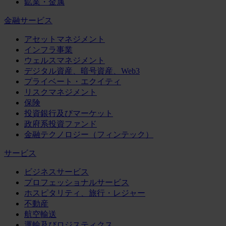
鉱業・金属
金融サービス
アセットマネジメント
インフラ事業
ウェルスマネジメント
デジタル資産、暗号資産、Web3
プライベート・エクイティ
リスクマネジメント
保険
投資銀行及びマーケット
政府系投資ファンド
金融テクノロジー（フィンテック）
サービス
ビジネスサービス
プロフェッショナルサービス
ホスピタリティ、旅行・レジャー
不動産
航空輸送
運輸及びロジスティクス