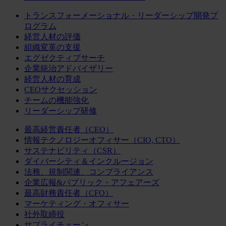
トランスフォーメーショナル・リーダーシップ開発プ
ログラム
経営人材の評価
組織変革の支援
エグゼクティブサーチ
企業統治アドバイザリー
経営人材の育成
CEOサクセッション
チームの機能強化
リーダーシップ研修
最高経営責任者（CEO）
情報テクノロジーオフィサー（CIO, CTO）
サステナビリティ（CSR）
ダイバーシティ＆インクルージョン
法務、規制関連、コンプライアンス
企業広報&パブリック・アフェアーズ
最高財務責任者（CFO）
マーケティング・オフィサー
社外取締役
サプライチェーン