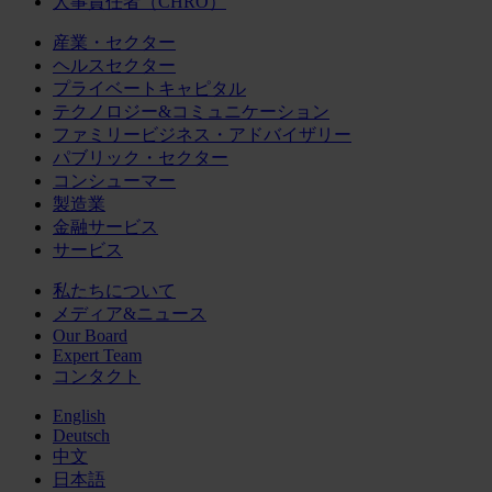
人事責任者（CHRO）
産業・セクター
ヘルスセクター
プライベートキャピタル
テクノロジー&コミュニケーション
ファミリービジネス・アドバイザリー
パブリック・セクター
コンシューマー
製造業
金融サービス
サービス
私たちについて
メディア&ニュース
Our Board
Expert Team
コンタクト
English
Deutsch
中文
日本語