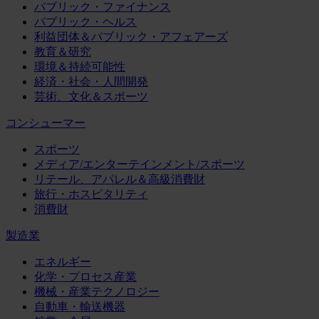
パブリック・ファイナンス
パブリック・ヘルス
利益団体＆パブリック・アフェアーズ
教育＆研究
環境＆持続可能性
経済・社会・人間開発
芸術、文化＆スポーツ
コンシューマー
スポーツ
メディア/エンターテインメント/スポーツ
リテール、アパレル＆高級消費財
旅行・ホスピタリティ
消費財
製造業
エネルギー
化学・プロセス産業
機械・産業テクノロジー
自動車・輸送機器