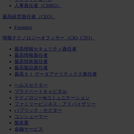
人事責任者（CHRO）
最高経営責任者（CEO）
Founders
情報テクノロジーオフィサー（CIO, CTO）
最高情報セキュリティ責任者
最高情報責任者
最高技術責任者
最高製品責任者
最高ＡＩ,データアナリティクス責任者
ヘルスセクター
プライベートキャピタル
テクノロジー&コミュニケーション
ファミリービジネス・アドバイザリー
パブリック・セクター
コンシューマー
製造業
金融サービス