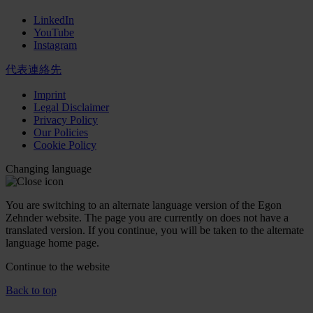
LinkedIn
YouTube
Instagram
代表連絡先
Imprint
Legal Disclaimer
Privacy Policy
Our Policies
Cookie Policy
Changing language
You are switching to an alternate language version of the Egon
Zehnder website. The page you are currently on does not have a
translated version. If you continue, you will be taken to the alternate
language home page.
Continue to the
website
Back to top