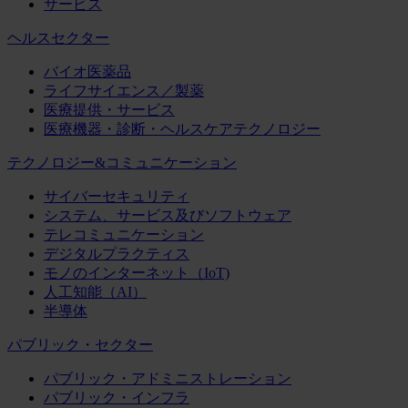
サービス
ヘルスセクター
バイオ医薬品
ライフサイエンス／製薬
医療提供・サービス
医療機器・診断・ヘルスケアテクノロジー
テクノロジー&コミュニケーション
サイバーセキュリティ
システム、サービス及びソフトウェア
テレコミュニケーション
デジタルプラクティス
モノのインターネット（IoT)
人工知能（AI）
半導体
パブリック・セクター
パブリック・アドミニストレーション
パブリック・インフラ