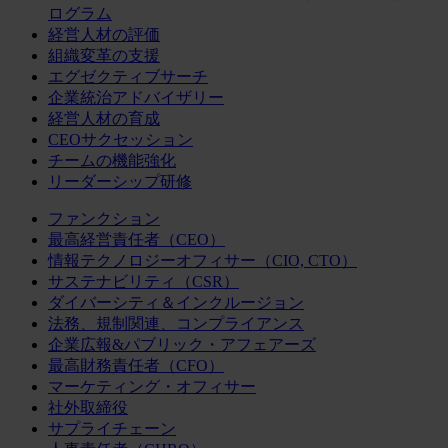
ログラム
経営人材の評価
組織変革の支援
エグゼクティブサーチ
企業統治アドバイザリー
経営人材の育成
CEOサクセッション
チームの機能強化
リーダーシップ研修
ファンクション
最高経営責任者（CEO）
情報テクノロジーオフィサー（CIO, CTO）
サステナビリティ（CSR）
ダイバーシティ＆インクルージョン
法務、規制関連、コンプライアンス
企業広報&パブリック・アフェアーズ
最高財務責任者（CFO）
マーケティング・オフィサー
社外取締役
サプライチェーン