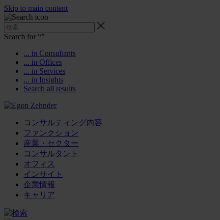
Skip to main content
Search for “
”
... in Consultants
... in Offices
... in Services
... in Insights
Search all results
コンサルティング内容
ファンクション
産業・セクター
コンサルタント
オフィス
インサイト
企業情報
キャリア