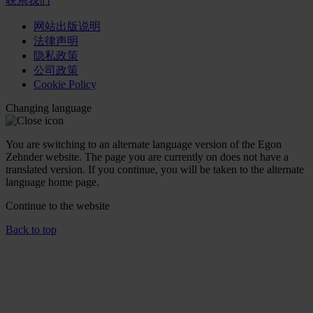
联系我们
网站出版说明
法律声明
隐私政策
公司政策
Cookie Policy
Changing language
You are switching to an alternate language version of the Egon
Zehnder website. The page you are currently on does not have a
translated version. If you continue, you will be taken to the alternate
language home page.
Continue to the
website
Back to top