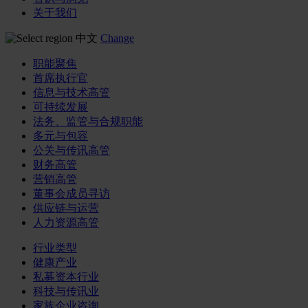
关于我们
中文
Change
职能聚焦
首席执行官
信息与技术高管
可持续发展
法务、监管与合规职能
多元与包容
公关与传讯高管
财务高管
营销高管
董事会成员寻访
供应链与运营
人力资源高管
行业类型
健康产业
私募资本行业
科技与传讯业
家族企业咨询