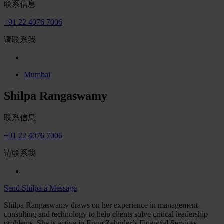
联系信息
+91 22 4076 7006
请联系我
Mumbai
Shilpa Rangaswamy
联系信息
+91 22 4076 7006
请联系我
Send Shilpa a Message
Shilpa Rangaswamy draws on her experience in management
consulting and technology to help clients solve critical leadership
problems. She is active in Egon Zehnder’s Financial Services,