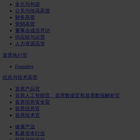
多元与包容
公关与传讯高管
财务高管
营销高管
董事会成员寻访
供应链与运营
人力资源高管
首席执行官
Founders
信息与技术高管
首席产品官
首席人工智能官、首席数据官和首席数据解析官
首席信息安全官
首席信息官
首席技术官
健康产业
私募资本行业
科技与传讯业