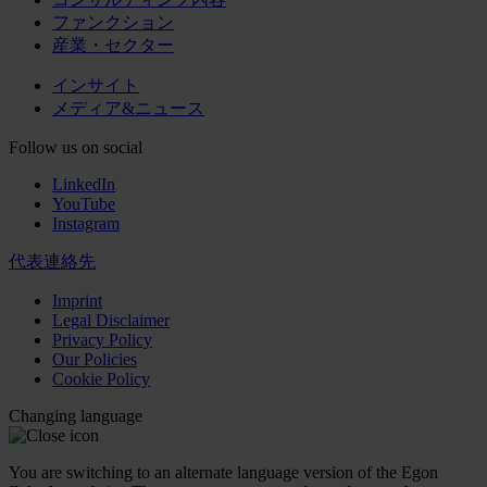
ファンクション
産業・セクター
インサイト
メディア&ニュース
Follow us on social
LinkedIn
YouTube
Instagram
代表連絡先
Imprint
Legal Disclaimer
Privacy Policy
Our Policies
Cookie Policy
Changing language
You are switching to an alternate language version of the Egon