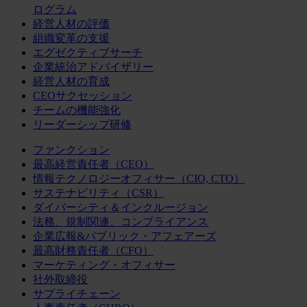
ログラム
経営人材の評価
組織変革の支援
エグゼクティブサーチ
企業統治アドバイザリー
経営人材の育成
CEOサクセッション
チームの機能強化
リーダーシップ研修
ファンクション
最高経営責任者（CEO）
情報テクノロジーオフィサー（CIO, CTO）
サステナビリティ（CSR）
ダイバーシティ＆インクルージョン
法務、規制関連、コンプライアンス
企業広報&パブリック・アフェアーズ
最高財務責任者（CFO）
マーケティング・オフィサー
社外取締役
サプライチェーン