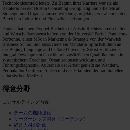
Technologieumfeld leitete. Zu Beginn ihrer Karriere war sie als
Beraterin bei der Boston Consulting Group tätig und arbeitete an
Strategie-und Organisationsentwicklungsprojekten, vor allem in den
Bereichen Industrie und Finanzdienstleistungen.
Daniela hat einen Doppel-Bachelor of Arts in Rechtswissenschaften
und Wirtschaftswissenschaften von der Université Paris 1 Panthéon-
Sorbonne, einen MSc in Marketing & Strategie von der Warwick
Business School und absolvierte ein Mandarin-Sprachstudium an
der Beijing Language and Culture University. Sie ist zertifizierte
Integral Development Coachin mit zusätzlichen Qualifikationen in
systemischem Coaching, Organisationsentwicklung und
Führungsdiagnostik. Außerhalb der Arbeit genießt sie Wandern,
Permakultur-Gärtnern, Surfen und das Erkunden der traditionellen
chinesischen Medizin.
得意分野
コンサルティング内容
チームの機能強化
リーダーシップ開発（コーチング）
経営人材の評価