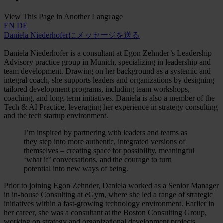
View This Page in Another Language
EN
DE
Daniela Niederhoferにメッセージを送る
Daniela Niederhofer is a consultant at Egon Zehnder’s Leadership
Advisory practice group in Munich, specializing in leadership and
team development. Drawing on her background as a systemic and
integral coach, she supports leaders and organizations by designing
tailored development programs, including team workshops,
coaching, and long-term initiatives. Daniela is also a member of the
Tech & AI Practice, leveraging her experience in strategy consulting
and the tech startup environment.
I’m inspired by partnering with leaders and teams as
they step into more authentic, integrated versions of
themselves – creating space for possibility, meaningful
‘what if’ conversations, and the courage to turn
potential into new ways of being.
Prior to joining Egon Zehnder, Daniela worked as a Senior Manager
in in-house Consulting at eGym, where she led a range of strategic
initiatives within a fast-growing technology environment. Earlier in
her career, she was a consultant at the Boston Consulting Group,
working on strategy and organizational development projects