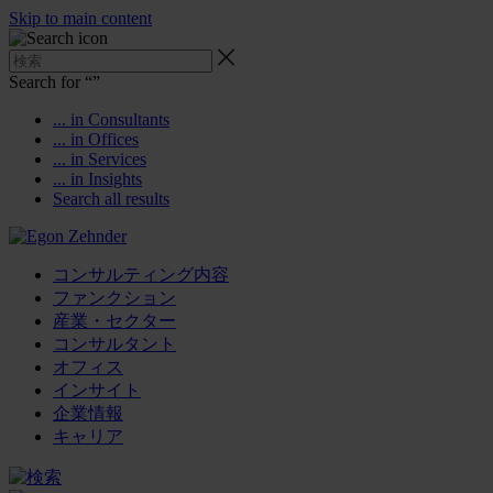
Skip to main content
Search for “
”
... in Consultants
... in Offices
... in Services
... in Insights
Search all results
コンサルティング内容
ファンクション
産業・セクター
コンサルタント
オフィス
インサイト
企業情報
キャリア