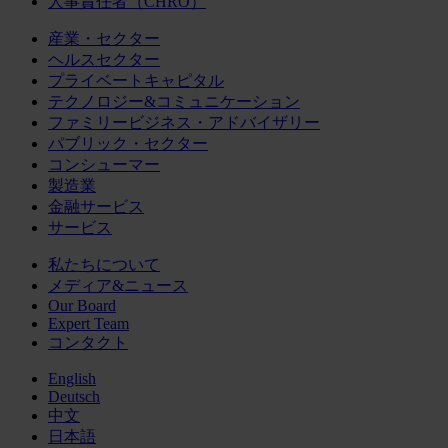
人事責任者（CHRO）
産業・セクター
ヘルスセクター
プライベートキャピタル
テクノロジー&コミュニケーション
ファミリービジネス・アドバイザリー
パブリック・セクター
コンシューマー
製造業
金融サービス
サービス
私たちについて
メディア&ニュース
Our Board
Expert Team
コンタクト
English
Deutsch
中文
日本語