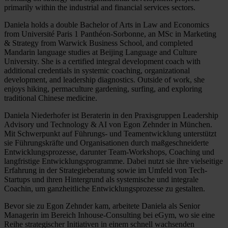
primarily within the industrial and financial services sectors.
Daniela holds a double Bachelor of Arts in Law and Economics
from Université Paris 1 Panthéon-Sorbonne, an MSc in Marketing
& Strategy from Warwick Business School, and completed
Mandarin language studies at Beijing Language and Culture
University. She is a certified integral development coach with
additional credentials in systemic coaching, organizational
development, and leadership diagnostics. Outside of work, she
enjoys hiking, permaculture gardening, surfing, and exploring
traditional Chinese medicine.
Daniela Niederhofer ist Beraterin in den Praxisgruppen Leadership
Advisory und Technology & AI von Egon Zehnder in München.
Mit Schwerpunkt auf Führungs- und Teamentwicklung unterstützt
sie Führungskräfte und Organisationen durch maßgeschneiderte
Entwicklungsprozesse, darunter Team-Workshops, Coaching und
langfristige Entwicklungsprogramme. Dabei nutzt sie ihre vielseitige
Erfahrung in der Strategieberatung sowie im Umfeld von Tech-
Startups und ihren Hintergrund als systemische und integrale
Coachin, um ganzheitliche Entwicklungsprozesse zu gestalten.
Bevor sie zu Egon Zehnder kam, arbeitete Daniela als Senior
Managerin im Bereich Inhouse-Consulting bei eGym, wo sie eine
Reihe strategischer Initiativen in einem schnell wachsenden