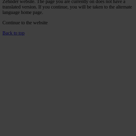
Zehnder website. The page you are currently on does not have a
translated version. If you continue, you will be taken to the alternate
language home page.
Continue to the
website
Back to top