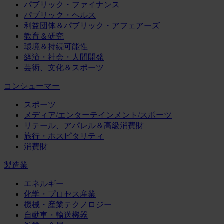
パブリック・ファイナンス
パブリック・ヘルス
利益団体＆パブリック・アフェアーズ
教育＆研究
環境＆持続可能性
経済・社会・人間開発
芸術、文化＆スポーツ
コンシューマー
スポーツ
メディア/エンターテインメント/スポーツ
リテール、アパレル＆高級消費財
旅行・ホスピタリティ
消費財
製造業
エネルギー
化学・プロセス産業
機械・産業テクノロジー
自動車・輸送機器