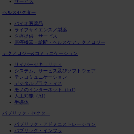
サービス
ヘルスセクター
バイオ医薬品
ライフサイエンス／製薬
医療提供・サービス
医療機器・診断・ヘルスケアテクノロジー
テクノロジー&コミュニケーション
サイバーセキュリティ
システム、サービス及びソフトウェア
テレコミュニケーション
デジタルプラクティス
モノのインターネット（IoT)
人工知能（AI）
半導体
パブリック・セクター
パブリック・アドミニストレーション
パブリック・インフラ