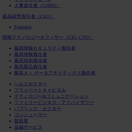
人事責任者（CHRO）
最高経営責任者（CEO）
Founders
情報テクノロジーオフィサー（CIO, CTO）
最高情報セキュリティ責任者
最高情報責任者
最高技術責任者
最高製品責任者
最高ＡＩ,データアナリティクス責任者
ヘルスセクター
プライベートキャピタル
テクノロジー&コミュニケーション
ファミリービジネス・アドバイザリー
パブリック・セクター
コンシューマー
製造業
金融サービス