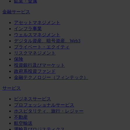
鉱業・金属
金融サービス
アセットマネジメント
インフラ事業
ウェルスマネジメント
デジタル資産、暗号資産、Web3
プライベート・エクイティ
リスクマネジメント
保険
投資銀行及びマーケット
政府系投資ファンド
金融テクノロジー（フィンテック）
サービス
ビジネスサービス
プロフェッショナルサービス
ホスピタリティ、旅行・レジャー
不動産
航空輸送
運輸及びロジスティクス