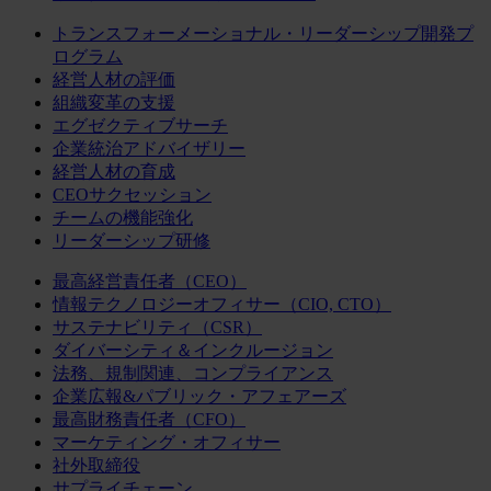
トランスフォーメーショナル・リーダーシップ開発プ
ログラム
経営人材の評価
組織変革の支援
エグゼクティブサーチ
企業統治アドバイザリー
経営人材の育成
CEOサクセッション
チームの機能強化
リーダーシップ研修
最高経営責任者（CEO）
情報テクノロジーオフィサー（CIO, CTO）
サステナビリティ（CSR）
ダイバーシティ＆インクルージョン
法務、規制関連、コンプライアンス
企業広報&パブリック・アフェアーズ
最高財務責任者（CFO）
マーケティング・オフィサー
社外取締役
サプライチェーン