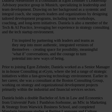
Daniela Niederhofer is a consultant at Egon Zehnder’s Leadership
Advisory practice group in Munich, specializing in leadership and
team development. Drawing on her background as a systemic and
integral coach, she supports leaders and organizations by designing
tailored development programs, including team workshops,
coaching, and long-term initiatives. Daniela is also a member of the
Tech & AI Practice, leveraging her experience in strategy consulting
and the tech startup environment.
I’m inspired by partnering with leaders and teams as
they step into more authentic, integrated versions of
themselves – creating space for possibility, meaningful
‘what if’ conversations, and the courage to turn
potential into new ways of being.
Prior to joining Egon Zehnder, Daniela worked as a Senior Manager
in in-house Consulting at eGym, where she led a range of strategic
initiatives within a fast-growing technology environment. Earlier in
her career, she was a consultant at the Boston Consulting Group,
working on strategy and organizational development projects
primarily within the industrial and financial services sectors.
Daniela holds a double Bachelor of Arts in Law and Economics
from Université Paris 1 Panthéon-Sorbonne, an MSc in Marketing
& Strategy from Warwick Business School, and completed
Mandarin language studies at Beijing Language and Culture