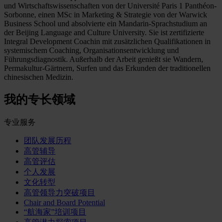
und Wirtschaftswissenschaften von der Université Paris 1 Panthéon-
Sorbonne, einen MSc in Marketing & Strategie von der Warwick
Business School und absolvierte ein Mandarin-Sprachstudium an
der Beijing Language and Culture University. Sie ist zertifizierte
Integral Development Coachin mit zusätzlichen Qualifikationen in
systemischem Coaching, Organisationsentwicklung und
Führungsdiagnostik. Außerhalb der Arbeit genießt sie Wandern,
Permakultur-Gärtnern, Surfen und das Erkunden der traditionellen
chinesischen Medizin.
我的专长领域
专业服务
团队发展历程
高管辅导
高管评估
个人发展
文化转型
高管领导力突破项目
Chair and Board Potential
“航海家”培训项目