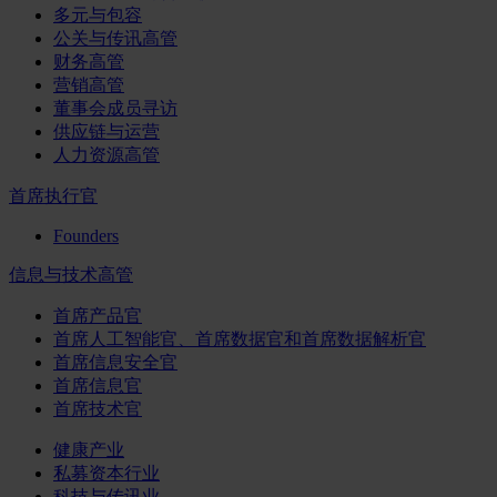
多元与包容
公关与传讯高管
财务高管
营销高管
董事会成员寻访
供应链与运营
人力资源高管
首席执行官
Founders
信息与技术高管
首席产品官
首席人工智能官、首席数据官和首席数据解析官
首席信息安全官
首席信息官
首席技术官
健康产业
私募资本行业
科技与传讯业