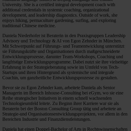
University. She is a certified integral development coach with
additional credentials in systemic coaching, organizational
development, and leadership diagnostics. Outside of work, she
enjoys hiking, permaculture gardening, surfing, and exploring
traditional Chinese medicine.
Daniela Niederhofer ist Beraterin in den Praxisgruppen Leadership
Advisory und Technology & AI von Egon Zehnder in München.
Mit Schwerpunkt auf Führungs- und Teamentwicklung unterstützt
sie Führungskräfte und Organisationen durch maßgeschneiderte
Entwicklungsprozesse, darunter Team-Workshops, Coaching und
langfristige Entwicklungsprogramme. Dabei nutzt sie ihre vielseitige
Erfahrung in der Strategieberatung sowie im Umfeld von Tech-
Startups und ihren Hintergrund als systemische und integrale
Coachin, um ganzheitliche Entwicklungsprozesse zu gestalten.
Bevor sie zu Egon Zehnder kam, arbeitete Daniela als Senior
Managerin im Bereich Inhouse-Consulting bei eGym, wo sie eine
Reihe strategischer Initiativen in einem schnell wachsenden
Technologieumfeld leitete. Zu Beginn ihrer Karriere war sie als
Beraterin bei der Boston Consulting Group tätig und arbeitete an
Strategie-und Organisationsentwicklungsprojekten, vor allem in den
Bereichen Industrie und Finanzdienstleistungen.
Daniela hat einen Doppel-Bachelor of Arts in Rechtswissenschaften