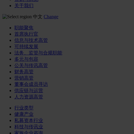
关于我们
中文
Change
职能聚焦
首席执行官
信息与技术高管
可持续发展
法务、监管与合规职能
多元与包容
公关与传讯高管
财务高管
营销高管
董事会成员寻访
供应链与运营
人力资源高管
行业类型
健康产业
私募资本行业
科技与传讯业
家族企业咨询