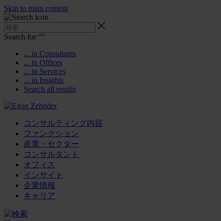
Skip to main content
Search for “
”
... in Consultants
... in Offices
... in Services
... in Insights
Search all results
コンサルティング内容
ファンクション
産業・セクター
コンサルタント
オフィス
インサイト
企業情報
キャリア