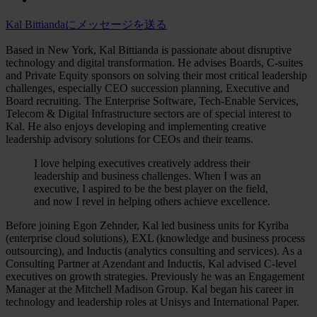
Kal Bittiandaにメッセージを送る
Based in New York, Kal Bittianda is passionate about disruptive
technology and digital transformation. He advises Boards, C-suites
and Private Equity sponsors on solving their most critical leadership
challenges, especially CEO succession planning, Executive and
Board recruiting. The Enterprise Software, Tech-Enable Services,
Telecom & Digital Infrastructure sectors are of special interest to
Kal. He also enjoys developing and implementing creative
leadership advisory solutions for CEOs and their teams.
I love helping executives creatively address their
leadership and business challenges. When I was an
executive, I aspired to be the best player on the field,
and now I revel in helping others achieve excellence.
Before joining Egon Zehnder, Kal led business units for Kyriba
(enterprise cloud solutions), EXL (knowledge and business process
outsourcing), and Inductis (analytics consulting and services). As a
Consulting Partner at Azendant and Inductis, Kal advised C-level
executives on growth strategies. Previously he was an Engagement
Manager at the Mitchell Madison Group. Kal began his career in
technology and leadership roles at Unisys and International Paper.