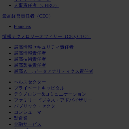
人事責任者（CHRO）
最高経営責任者（CEO）
Founders
情報テクノロジーオフィサー（CIO, CTO）
最高情報セキュリティ責任者
最高情報責任者
最高技術責任者
最高製品責任者
最高ＡＩ,データアナリティクス責任者
ヘルスセクター
プライベートキャピタル
テクノロジー&コミュニケーション
ファミリービジネス・アドバイザリー
パブリック・セクター
コンシューマー
製造業
金融サービス