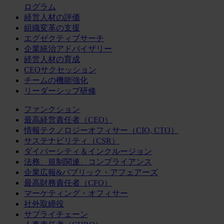
ログラム
経営人材の評価
組織変革の支援
エグゼクティブサーチ
企業統治アドバイザリー
経営人材の育成
CEOサクセッション
チームの機能強化
リーダーシップ研修
ファンクション
最高経営責任者（CEO）
情報テクノロジーオフィサー（CIO, CTO）
サステナビリティ（CSR）
ダイバーシティ＆インクルージョン
法務、規制関連、コンプライアンス
企業広報&パブリック・アフェアーズ
最高財務責任者（CFO）
マーケティング・オフィサー
社外取締役
サプライチェーン