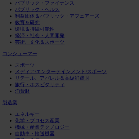
パブリック・ファイナンス
パブリック・ヘルス
利益団体＆パブリック・アフェアーズ
教育＆研究
環境＆持続可能性
経済・社会・人間開発
芸術、文化＆スポーツ
コンシューマー
スポーツ
メディア/エンターテインメント/スポーツ
リテール、アパレル＆高級消費財
旅行・ホスピタリティ
消費財
製造業
エネルギー
化学・プロセス産業
機械・産業テクノロジー
自動車・輸送機器