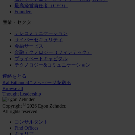
最高経営責任者（CEO）
Founders
産業・セクター
テレコミュニケーション
サイバーセキュリティ
金融サービス
金融テクノロジー（フィンテック）
プライベートキャピタル
テクノロジー&コミュニケーション
連絡をとる
Kal Bittiandaにメッセージを送る
Browse all
Thought Leadership
©
Copyright
2026 Egon Zehnder.
All rights reserved.
コンサルタント
Find Offices
キャリア