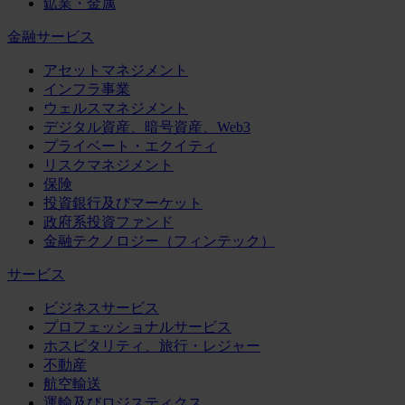
鉱業・金属
金融サービス
アセットマネジメント
インフラ事業
ウェルスマネジメント
デジタル資産、暗号資産、Web3
プライベート・エクイティ
リスクマネジメント
保険
投資銀行及びマーケット
政府系投資ファンド
金融テクノロジー（フィンテック）
サービス
ビジネスサービス
プロフェッショナルサービス
ホスピタリティ、旅行・レジャー
不動産
航空輸送
運輸及びロジスティクス