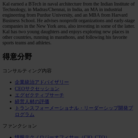
Kal earned a BTech in naval architecture from the Indian Institute of
Technology, in Madras/Chennai, in India, an MA in industrial
engineering from Purdue University, and an MBA from Harvard
Business School. He advises nonprofit organizations and early-stage
companies in the New York area, also investing in some of the latter.
Kal has two young daughters and enjoys exploring new places in
other countries, running in marathons, and following his favorite
sports teams and athletes.
得意分野
コンサルティング内容
企業統治アドバイザリー
CEOサクセッション
エグゼクティブサーチ
経営人材の評価
トランスフォーメーショナル・リーダーシップ開発プ
ログラム
ファンクション
情報テクノロジーオフィサー（CIO, CTO）