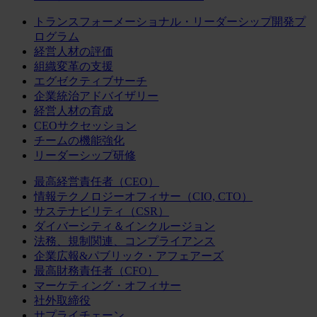
トランスフォーメーショナル・リーダーシップ開発プ
ログラム
経営人材の評価
組織変革の支援
エグゼクティブサーチ
企業統治アドバイザリー
経営人材の育成
CEOサクセッション
チームの機能強化
リーダーシップ研修
最高経営責任者（CEO）
情報テクノロジーオフィサー（CIO, CTO）
サステナビリティ（CSR）
ダイバーシティ＆インクルージョン
法務、規制関連、コンプライアンス
企業広報&パブリック・アフェアーズ
最高財務責任者（CFO）
マーケティング・オフィサー
社外取締役
サプライチェーン