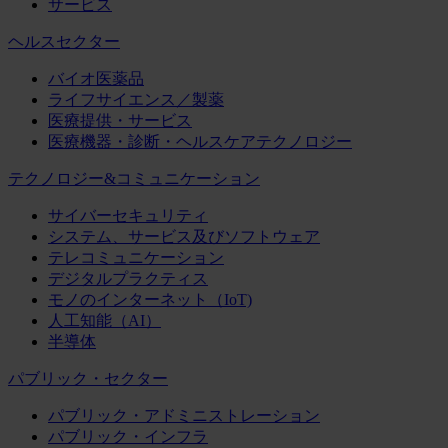
サービス
ヘルスセクター
バイオ医薬品
ライフサイエンス／製薬
医療提供・サービス
医療機器・診断・ヘルスケアテクノロジー
テクノロジー&コミュニケーション
サイバーセキュリティ
システム、サービス及びソフトウェア
テレコミュニケーション
デジタルプラクティス
モノのインターネット（IoT)
人工知能（AI）
半導体
パブリック・セクター
パブリック・アドミニストレーション
パブリック・インフラ