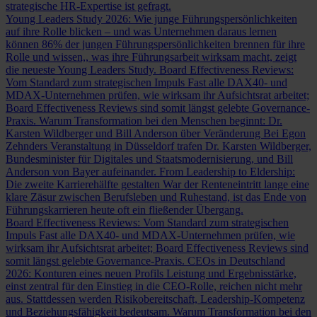
strategische HR-Expertise ist gefragt.
Young Leaders Study 2026: Wie junge Führungspersönlichkeiten
auf ihre Rolle blicken – und was Unternehmen daraus lernen
können
86% der jungen Führungspersönlichkeiten brennen für ihre
Rolle und wissen,, was ihre Führungsarbeit wirksam macht, zeigt
die neueste Young Leaders Study.
Board Effectiveness Reviews:
Vom Standard zum strategischen Impuls
Fast alle DAX40- und
MDAX-Unternehmen prüfen, wie wirksam ihr Aufsichtsrat arbeitet;
Board Effectiveness Reviews sind somit längst gelebte Governance-
Praxis.
Warum Transformation bei den Menschen beginnt: Dr.
Karsten Wildberger und Bill Anderson über Veränderung
Bei Egon
Zehnders Veranstaltung in Düsseldorf trafen Dr. Karsten Wildberger,
Bundesminister für Digitales und Staatsmodernisierung, und Bill
Anderson von Bayer aufeinander.
From Leadership to Eldership:
Die zweite Karrierehälfte gestalten
War der Renteneintritt lange eine
klare Zäsur zwischen Berufsleben und Ruhestand, ist das Ende von
Führungskarrieren heute oft ein fließender Übergang.
Board Effectiveness Reviews: Vom Standard zum strategischen
Impuls
Fast alle DAX40- und MDAX-Unternehmen prüfen, wie
wirksam ihr Aufsichtsrat arbeitet; Board Effectiveness Reviews sind
somit längst gelebte Governance-Praxis.
CEOs in Deutschland
2026: Konturen eines neuen Profils
Leistung und Ergebnisstärke,
einst zentral für den Einstieg in die CEO-Rolle, reichen nicht mehr
aus. Stattdessen werden Risikobereitschaft, Leadership-Kompetenz
und Beziehungsfähigkeit bedeutsam.
Warum Transformation bei den