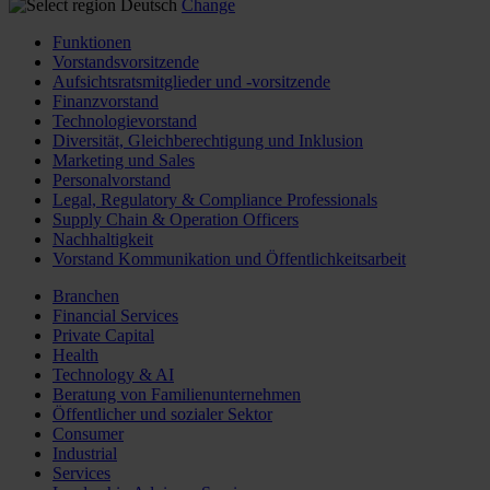
Deutsch
Change
Funktionen
Vorstandsvorsitzende
Aufsichtsratsmitglieder und -vorsitzende
Finanzvorstand
Technologievorstand
Diversität, Gleichberechtigung und Inklusion
Marketing und Sales
Personalvorstand
Legal, Regulatory & Compliance Professionals
Supply Chain & Operation Officers
Nachhaltigkeit
Vorstand Kommunikation und Öffentlichkeitsarbeit
Branchen
Financial Services
Private Capital
Health
Technology & AI
Beratung von Familienunternehmen
Öffentlicher und sozialer Sektor
Consumer
Industrial
Services