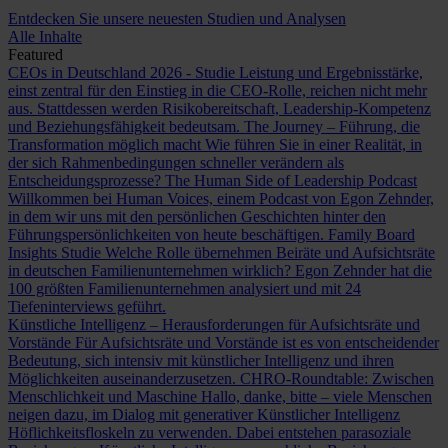
Entdecken Sie unsere neuesten Studien und Analysen
Alle Inhalte
Featured
CEOs in Deutschland 2026 - Studie
Leistung und Ergebnisstärke,
einst zentral für den Einstieg in die CEO-Rolle, reichen nicht mehr
aus. Stattdessen werden Risikobereitschaft, Leadership-Kompetenz
und Beziehungsfähigkeit bedeutsam.
The Journey – Führung, die
Transformation möglich macht
Wie führen Sie in einer Realität, in
der sich Rahmenbedingungen schneller verändern als
Entscheidungsprozesse?
The Human Side of Leadership Podcast
Willkommen bei Human Voices, einem Podcast von Egon Zehnder,
in dem wir uns mit den persönlichen Geschichten hinter den
Führungspersönlichkeiten von heute beschäftigen.
Family Board
Insights Studie
Welche Rolle übernehmen Beiräte und Aufsichtsräte
in deutschen Familienunternehmen wirklich? Egon Zehnder hat die
100 größten Familienunternehmen analysiert und mit 24
Tiefeninterviews geführt.
Künstliche Intelligenz – Herausforderungen für Aufsichtsräte und
Vorstände
Für Aufsichtsräte und Vorstände ist es von entscheidender
Bedeutung, sich intensiv mit künstlicher Intelligenz und ihren
Möglichkeiten auseinanderzusetzen.
CHRO-Roundtable: Zwischen
Menschlichkeit und Maschine
Hallo, danke, bitte – viele Menschen
neigen dazu, im Dialog mit generativer Künstlicher Intelligenz
Höflichkeitsfloskeln zu verwenden. Dabei entstehen parasoziale