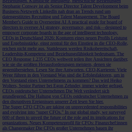
Beziehungen.
Künstliche Intelligenz, menschliche Beziehungen
Stephanie Conway ist als Senior Director Talent Development beim
Business-Netzwerk LinkedIn nah dran an Trends rund um
datengestütztes Recruiting und Talent Management.
The Board
Member's Guide to Overseeing AI
A practical guide for board of
directors to oversee AI strategy, governance, and risk—designed to
empower corporate boards in the age of intelligent technology.
CEOs in Deutschland 2026: Konturen eines neuen Profils
Leistung
und Ergebnisstärke, einst zentral für den Einstieg in die CEO-Rolle,
reichen nicht mehr aus. Stattdessen werden Risikobereitschaft,
Leadership-Kompetenz und Beziehungsfähigkeit bedeutsam.
The
CEO Response
1.235 CEOs weltweit teilen ihre Ansichten darüber,
wie sie die größten Herausforderungen meistern, denen sie
gegenüberstehen. Lesen Sie ihre Antworten.
CEO-Karrieren: Viele
Wege führen in den Vorstand
Was sind die Erfolgsfaktoren, um in
den Vorstand eines Unternehmens zu kommen? Das wird Heiko
Wolters, Senior Partner bei Egon Zehnder, immer wieder gefragt.
CEOs ostdeutscher Unternehmen
Die Welt verändert sich
grundlegend. Die Haltung von CEOs ostdeutscher Unternehmen zu
den disruptiven Ereignissen unserer Zeit lesen Sie hier.
The Super CFO
CFOs are taking on unprecedented responsibilities
and evolving into “super CFOs.” In our global study, we surveyed
600 of them to unveil the future of the role and its implications for
organizations.
Neues Kompetenzprofil für CFOs: Finanzchef:innen
als Changemaker
Die CFOs großer Unternehmen bauen ihr