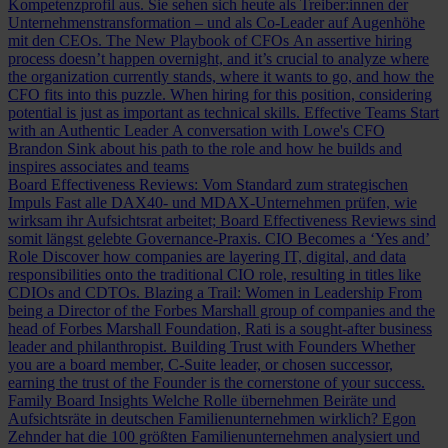
Kompetenzprofil aus. Sie sehen sich heute als Treiber:innen der
Unternehmenstransformation – und als Co-Leader auf Augenhöhe
mit den CEOs.
The New Playbook of CFOs
An assertive hiring
process doesn’t happen overnight, and it’s crucial to analyze where
the organization currently stands, where it wants to go, and how the
CFO fits into this puzzle. When hiring for this position, considering
potential is just as important as technical skills.
Effective Teams Start
with an Authentic Leader
A conversation with Lowe's CFO
Brandon Sink about his path to the role and how he builds and
inspires associates and teams
Board Effectiveness Reviews: Vom Standard zum strategischen
Impuls
Fast alle DAX40- und MDAX-Unternehmen prüfen, wie
wirksam ihr Aufsichtsrat arbeitet; Board Effectiveness Reviews sind
somit längst gelebte Governance-Praxis.
CIO Becomes a ‘Yes and’
Role
Discover how companies are layering IT, digital, and data
responsibilities onto the traditional CIO role, resulting in titles like
CDIOs and CDTOs.
Blazing a Trail: Women in Leadership
From
being a Director of the Forbes Marshall group of companies and the
head of Forbes Marshall Foundation, Rati is a sought-after business
leader and philanthropist.
Building Trust with Founders
Whether
you are a board member, C-Suite leader, or chosen successor,
earning the trust of the Founder is the cornerstone of your success.
Family Board Insights
Welche Rolle übernehmen Beiräte und
Aufsichtsräte in deutschen Familienunternehmen wirklich? Egon
Zehnder hat die 100 größten Familienunternehmen analysiert und