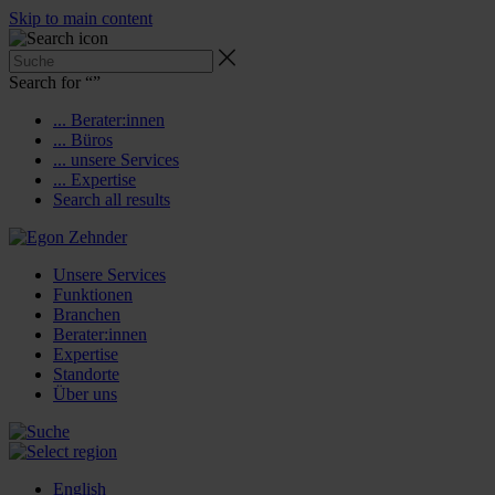
Skip to main content
Search for “
”
... Berater:innen
... Büros
... unsere Services
... Expertise
Search all results
Unsere Services
Funktionen
Branchen
Berater:innen
Expertise
Standorte
Über uns
English