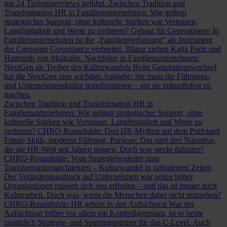
mit 24 Tiefeninterviews geführt.
Zwischen Tradition und
Transformation
HR in Familienunternehmen: Wie gelingt
strategischer Support, ohne kulturelle Stärken wie Vertrauen,
Langfristigkeit und Werte zu verlieren?
Gebaut für Generationen
In
Familienunternehmen ist die „Familienverfassung“ als Instrument
der Corporate Governance verbreitet. Bilanz ziehen Katja Portz und
Hartmuth von Maltzahn.
Nachfolge in Familienunternehmen:
NextGen als Treiber des Kulturwandels
Beim Generationswechsel
hat die NextGen eine wichtige Aufgabe: Sie muss die Führungs-
und Unternehmenskultur transformieren – um sie zukunftsfest zu
machen.
Zwischen Tradition und Transformation
HR in
Familienunternehmen: Wie gelingt strategischer Support, ohne
kulturelle Stärken wie Vertrauen, Langfristigkeit und Werte zu
verlieren?
CHRO-Roundtable: Drei HR-Mythen auf dem Prüfstand
Future Skills, moderne Führung, Purpose: Das sind drei Narrative,
die die HR-Welt seit Jahren prägen. Doch was steckt dahinter?
CHRO-Roundtable: Vom Strategiebegleiter zum
Transformationsarchitekten – Kulturwandel in turbulenten Zeiten
Der Veränderungsdruck auf Unternehmen war selten höher,
Organisationen müssen sich neu erfinden – und das ist immer auch
Kulturarbeit. Doch was, wenn die Menschen dabei nicht mitziehen?
CHRO-Roundtable: HR gehört in den Aufsichtsrat
War der
Aufsichtsrat früher vor allem ein Kontrollgremium, ist er heute
zusätzlich Strategie- und Sparringspartner für das C-Level. Auch