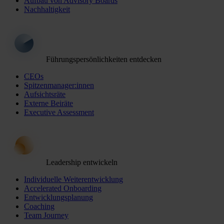
Aufbau von Advisory Boards
Nachhaltigkeit
Führungspersönlichkeiten entdecken
CEOs
Spitzenmanager:innen
Aufsichtsräte
Externe Beiräte
Executive Assessment
Leadership entwickeln
Individuelle Weiterentwicklung
Accelerated Onboarding
Entwicklungsplanung
Coaching
Team Journey