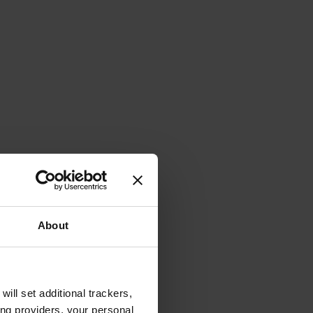
About
will set additional trackers,
ing providers, your personal