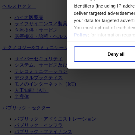
identifiers (including IP add
ヘルスセクター
deliver targeted advertisemen
バイオ医薬品
your data for targeted advert
ライフサイエンス／製薬
You must opt-out of each dev
医療提供・サービス
Policy
; for information rega
医療機器・診断・ヘルスケアテクノロジー
テクノロジー&コミュニケーション
Deny all
サイバーセキュリティ
システム、サービス及びソフトウェア
テレコミュニケーション
デジタルプラクティス
モノのインターネット（IoT)
人工知能（AI）
半導体
パブリック・セクター
パブリック・アドミニストレーション
パブリック・インフラ
パブリック・ファイナンス