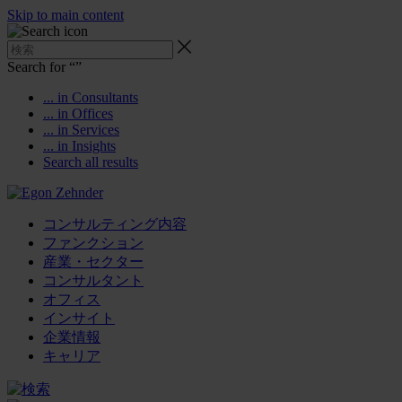
Skip to main content
Search for “
”
... in Consultants
... in Offices
... in Services
... in Insights
Search all results
コンサルティング内容
ファンクション
産業・セクター
コンサルタント
オフィス
インサイト
企業情報
キャリア