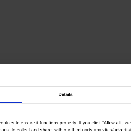
Details
okies to ensure it functions properly. If you click “Allow all”, we 
ons, to collect and share, with our third-party analytics/advertis