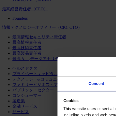
最高経営責任者（CEO）
Founders
情報テクノロジーオフィサー（CIO, CTO）
最高情報セキュリティ責任者
最高情報責任者
最高技術責任者
最高製品責任者
最高ＡＩ,データアナリティクス責任者
ヘルスセクター
プライベートキャピタル
テクノロジー&コミュニケーション
Consent
ファミリービジネス・アドバイザリー
パブリック・セクター
コンシューマー
Cookies
製造業
金融サービス
This website uses essential co
サービス
including pixels and web beac