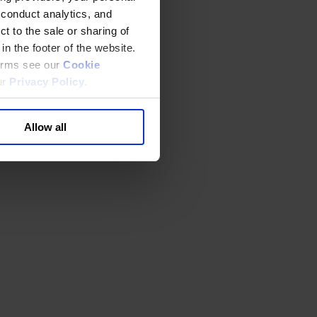
 conduct analytics, and
t to the sale or sharing of
in the footer of the website.
terms see our
Cookie
ur
Privacy Policy
.
Allow all