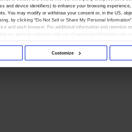
ress and device identifiers) to enhance your browsing experience,
ts. You may modify or withdraw your consent or, in the US, objec
ising, by clicking “Do Not Sell or Share My Personal Information” 
ice and each browser. For additional information and retention 
rding our general collection and use of personal information see o
Customize