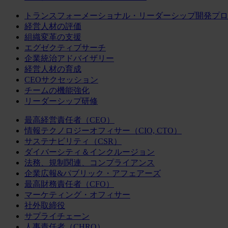
トランスフォーメーショナル・リーダーシップ開発プロ
経営人材の評価
組織変革の支援
エグゼクティブサーチ
企業統治アドバイザリー
経営人材の育成
CEOサクセッション
チームの機能強化
リーダーシップ研修
最高経営責任者（CEO）
情報テクノロジーオフィサー（CIO, CTO）
サステナビリティ（CSR）
ダイバーシティ＆インクルージョン
法務、規制関連、コンプライアンス
企業広報&パブリック・アフェアーズ
最高財務責任者（CFO）
マーケティング・オフィサー
社外取締役
サプライチェーン
人事責任者（CHRO）