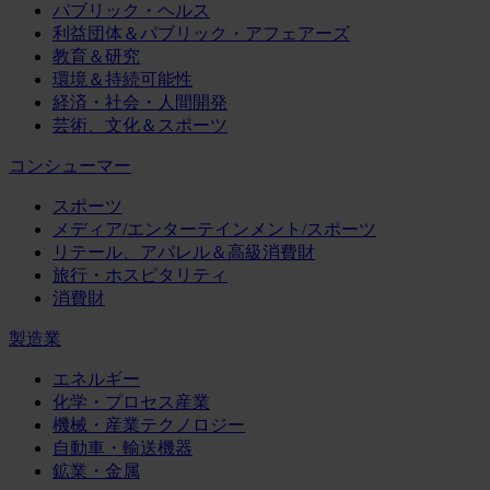
パブリック・ヘルス
利益団体＆パブリック・アフェアーズ
教育＆研究
環境＆持続可能性
経済・社会・人間開発
芸術、文化＆スポーツ
コンシューマー
スポーツ
メディア/エンターテインメント/スポーツ
リテール、アパレル＆高級消費財
旅行・ホスピタリティ
消費財
製造業
エネルギー
化学・プロセス産業
機械・産業テクノロジー
自動車・輸送機器
鉱業・金属