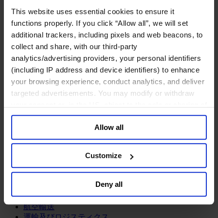
鉱業・金属
This website uses essential cookies to ensure it
金融サービス
functions properly. If you click “Allow all”, we will set
additional trackers, including pixels and web beacons, to
アセットマネジメント
collect and share, with our third-party
インフラ事業
ウェルスマネジメント
analytics/advertising providers, your personal identifiers
デジタル資産、暗号資産、Web3
(including IP address and device identifiers) to enhance
プライベート・エクイティ
your browsing experience, conduct analytics, and deliver
リスクマネジメント
targeted advertisements. You may modify or withdraw
保険
your consent or, in the US, object to the sale or sharing of
投資銀行及びマーケット
your data for targeted advertising, by clicking “Do Not
政府系投資ファンド
Allow all
Sell or Share My Personal Information” in the footer of
金融テクノロジー（フィンテック）
the website. You must opt-out of each device and each
サービス
browser. For additional information and retention terms
Customize
see our
Cookie Policy
; for information regarding our
ビジネスサービス
general collection and use of personal information see
プロフェッショナルサービス
Deny all
ホスピタリティ、旅行・レジャー
our
Privacy Policy
.
不動産
航空輸送
運輸及びロジスティクス