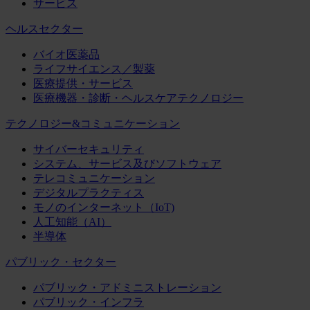
サービス
ヘルスセクター
バイオ医薬品
ライフサイエンス／製薬
医療提供・サービス
医療機器・診断・ヘルスケアテクノロジー
テクノロジー&コミュニケーション
サイバーセキュリティ
システム、サービス及びソフトウェア
テレコミュニケーション
デジタルプラクティス
モノのインターネット（IoT)
人工知能（AI）
半導体
パブリック・セクター
パブリック・アドミニストレーション
パブリック・インフラ