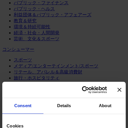
パブリック・ファイナンス
パブリック・ヘルス
利益団体＆パブリック・アフェアーズ
教育＆研究
環境＆持続可能性
経済・社会・人間開発
芸術、文化＆スポーツ
コンシューマー
スポーツ
メディア/エンターテインメント/スポーツ
リテール、アパレル＆高級消費財
旅行・ホスピタリティ
消費財
製造業
エネルギー
Consent
Details
About
化学・プロセス産業
機械・産業テクノロジー
自動車・輸送機器
Cookies