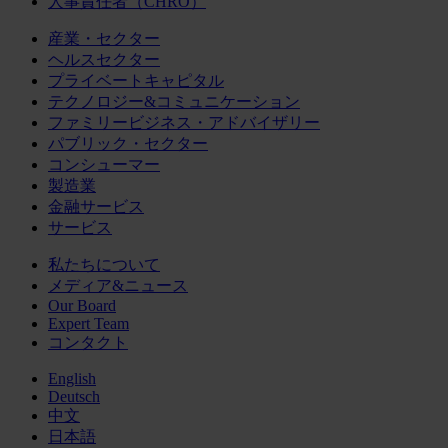
人事責任者（CHRO）
産業・セクター
ヘルスセクター
プライベートキャピタル
テクノロジー&コミュニケーション
ファミリービジネス・アドバイザリー
パブリック・セクター
コンシューマー
製造業
金融サービス
サービス
私たちについて
メディア&ニュース
Our Board
Expert Team
コンタクト
English
Deutsch
中文
日本語