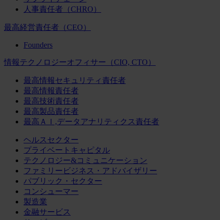
人事責任者（CHRO）
最高経営責任者（CEO）
Founders
情報テクノロジーオフィサー（CIO, CTO）
最高情報セキュリティ責任者
最高情報責任者
最高技術責任者
最高製品責任者
最高ＡＩ,データアナリティクス責任者
ヘルスセクター
プライベートキャピタル
テクノロジー&コミュニケーション
ファミリービジネス・アドバイザリー
パブリック・セクター
コンシューマー
製造業
金融サービス