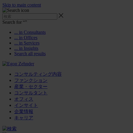
Skip to main content
Search for “
”
... in Consultants
... in Offices
... in Services
... in Insights
Search all results
コンサルティング内容
ファンクション
産業・セクター
コンサルタント
オフィス
インサイト
企業情報
キャリア