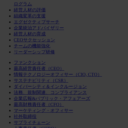
ログラム
経営人材の評価
組織変革の支援
エグゼクティブサーチ
企業統治アドバイザリー
経営人材の育成
CEOサクセッション
チームの機能強化
リーダーシップ研修
ファンクション
最高経営責任者（CEO）
情報テクノロジーオフィサー（CIO, CTO）
サステナビリティ（CSR）
ダイバーシティ＆インクルージョン
法務、規制関連、コンプライアンス
企業広報&パブリック・アフェアーズ
最高財務責任者（CFO）
マーケティング・オフィサー
社外取締役
サプライチェーン