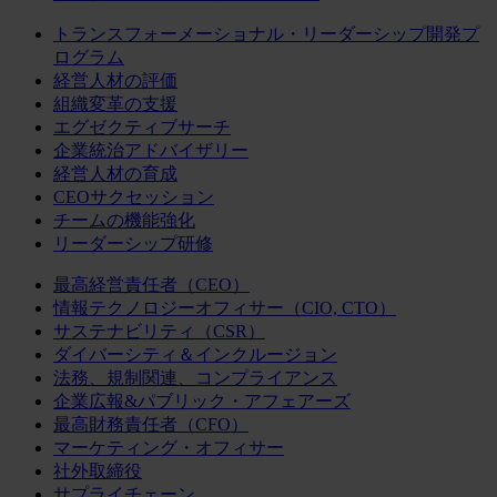
トランスフォーメーショナル・リーダーシップ開発プ
ログラム
経営人材の評価
組織変革の支援
エグゼクティブサーチ
企業統治アドバイザリー
経営人材の育成
CEOサクセッション
チームの機能強化
リーダーシップ研修
最高経営責任者（CEO）
情報テクノロジーオフィサー（CIO, CTO）
サステナビリティ（CSR）
ダイバーシティ＆インクルージョン
法務、規制関連、コンプライアンス
企業広報&パブリック・アフェアーズ
最高財務責任者（CFO）
マーケティング・オフィサー
社外取締役
サプライチェーン