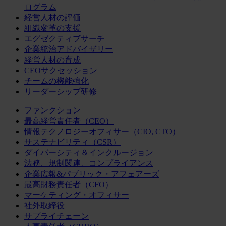
ログラム
経営人材の評価
組織変革の支援
エグゼクティブサーチ
企業統治アドバイザリー
経営人材の育成
CEOサクセッション
チームの機能強化
リーダーシップ研修
ファンクション
最高経営責任者（CEO）
情報テクノロジーオフィサー（CIO, CTO）
サステナビリティ（CSR）
ダイバーシティ＆インクルージョン
法務、規制関連、コンプライアンス
企業広報&パブリック・アフェアーズ
最高財務責任者（CFO）
マーケティング・オフィサー
社外取締役
サプライチェーン