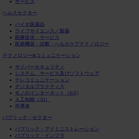
サービス
ヘルスセクター
バイオ医薬品
ライフサイエンス／製薬
医療提供・サービス
医療機器・診断・ヘルスケアテクノロジー
テクノロジー&コミュニケーション
サイバーセキュリティ
システム、サービス及びソフトウェア
テレコミュニケーション
デジタルプラクティス
モノのインターネット（IoT)
人工知能（AI）
半導体
パブリック・セクター
パブリック・アドミニストレーション
パブリック・インフラ