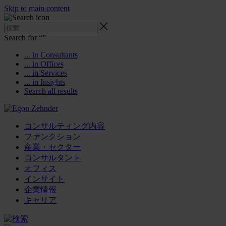
Skip to main content
Search for “
”
... in Consultants
... in Offices
... in Services
... in Insights
Search all results
コンサルティング内容
ファンクション
産業・セクター
コンサルタント
オフィス
インサイト
企業情報
キャリア