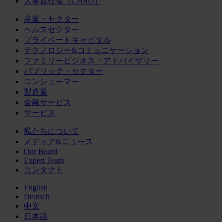
人事責任者（CHRO）
産業・セクター
ヘルスセクター
プライベートキャピタル
テクノロジー&コミュニケーション
ファミリービジネス・アドバイザリー
パブリック・セクター
コンシューマー
製造業
金融サービス
サービス
私たちについて
メディア&ニュース
Our Board
Expert Team
コンタクト
English
Deutsch
中文
日本語