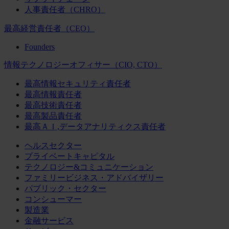
人事責任者（CHRO）
最高経営責任者（CEO）
Founders
情報テクノロジーオフィサー（CIO, CTO）
最高情報セキュリティ責任者
最高情報責任者
最高技術責任者
最高製品責任者
最高ＡＩ,データアナリティクス責任者
ヘルスセクター
プライベートキャピタル
テクノロジー&コミュニケーション
ファミリービジネス・アドバイザリー
パブリック・セクター
コンシューマー
製造業
金融サービス