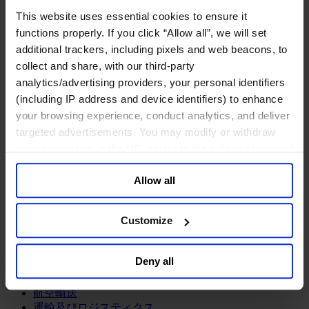
鉱業・金属
This website uses essential cookies to ensure it
金融サービス
functions properly. If you click “Allow all”, we will set
additional trackers, including pixels and web beacons, to
アセットマネジメント
collect and share, with our third-party
インフラ事業
ウェルスマネジメント
analytics/advertising providers, your personal identifiers
デジタル資産、暗号資産、Web3
(including IP address and device identifiers) to enhance
プライベート・エクイティ
your browsing experience, conduct analytics, and deliver
リスクマネジメント
targeted advertisements. You may modify or withdraw
保険
your consent or, in the US, object to the sale or sharing of
投資銀行及びマーケット
your data for targeted advertising, by clicking “Do Not
政府系投資ファンド
Allow all
Sell or Share My Personal Information” in the footer of
金融テクノロジー（フィンテック）
the website. You must opt-out of each device and each
サービス
browser. For additional information and retention terms
Customize
see our
Cookie Policy
; for information regarding our
ビジネスサービス
general collection and use of personal information see
プロフェッショナルサービス
Deny all
ホスピタリティ、旅行・レジャー
our
Privacy Policy
.
不動産
航空輸送
運輸及びロジスティクス