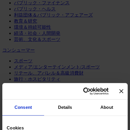
パブリック・ファイナンス
パブリック・ヘルス
利益団体＆パブリック・アフェアーズ
教育＆研究
環境＆持続可能性
経済・社会・人間開発
芸術、文化＆スポーツ
コンシューマー
スポーツ
メディア/エンターテインメント/スポーツ
リテール、アパレル＆高級消費財
旅行・ホスピタリティ
消費財
製造業
エネルギー
Consent
Details
About
化学・プロセス産業
機械・産業テクノロジー
自動車・輸送機器
Cookies