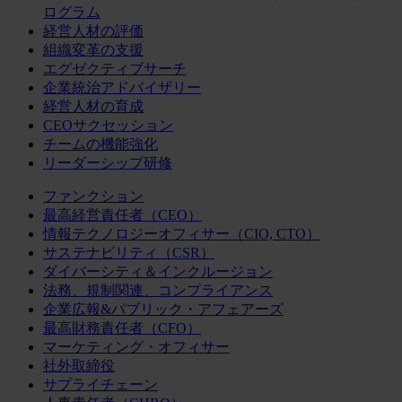
ログラム
経営人材の評価
組織変革の支援
エグゼクティブサーチ
企業統治アドバイザリー
経営人材の育成
CEOサクセッション
チームの機能強化
リーダーシップ研修
ファンクション
最高経営責任者（CEO）
情報テクノロジーオフィサー（CIO, CTO）
サステナビリティ（CSR）
ダイバーシティ＆インクルージョン
法務、規制関連、コンプライアンス
企業広報&パブリック・アフェアーズ
最高財務責任者（CFO）
マーケティング・オフィサー
社外取締役
サプライチェーン