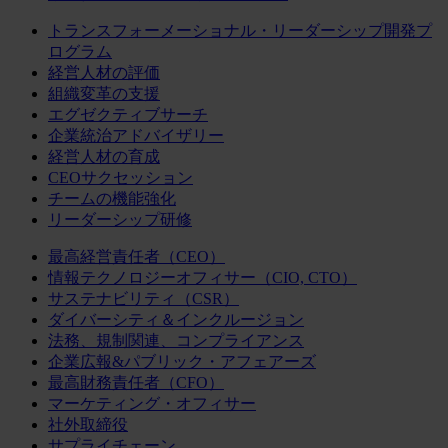
トランスフォーメーショナル・リーダーシップ開発プ
ログラム
経営人材の評価
組織変革の支援
エグゼクティブサーチ
企業統治アドバイザリー
経営人材の育成
CEOサクセッション
チームの機能強化
リーダーシップ研修
最高経営責任者（CEO）
情報テクノロジーオフィサー（CIO, CTO）
サステナビリティ（CSR）
ダイバーシティ＆インクルージョン
法務、規制関連、コンプライアンス
企業広報&パブリック・アフェアーズ
最高財務責任者（CFO）
マーケティング・オフィサー
社外取締役
サプライチェーン