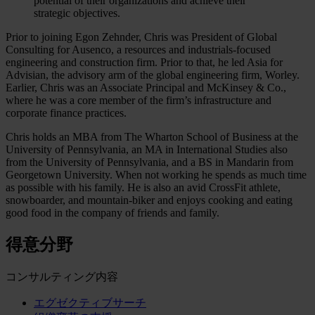
potential of their organizations and achieve their
strategic objectives.
Prior to joining Egon Zehnder, Chris was President of Global
Consulting for Ausenco, a resources and industrials-focused
engineering and construction firm. Prior to that, he led Asia for
Advisian, the advisory arm of the global engineering firm, Worley.
Earlier, Chris was an Associate Principal and McKinsey & Co.,
where he was a core member of the firm’s infrastructure and
corporate finance practices.
Chris holds an MBA from The Wharton School of Business at the
University of Pennsylvania, an MA in International Studies also
from the University of Pennsylvania, and a BS in Mandarin from
Georgetown University. When not working he spends as much time
as possible with his family. He is also an avid CrossFit athlete,
snowboarder, and mountain-biker and enjoys cooking and eating
good food in the company of friends and family.
得意分野
コンサルティング内容
エグゼクティブサーチ