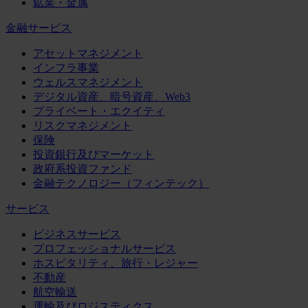
鉱業・金属
金融サービス
アセットマネジメント
インフラ事業
ウェルスマネジメント
デジタル資産、暗号資産、Web3
プライベート・エクイティ
リスクマネジメント
保険
投資銀行及びマーケット
政府系投資ファンド
金融テクノロジー（フィンテック）
サービス
ビジネスサービス
プロフェッショナルサービス
ホスピタリティ、旅行・レジャー
不動産
航空輸送
運輸及びロジスティクス