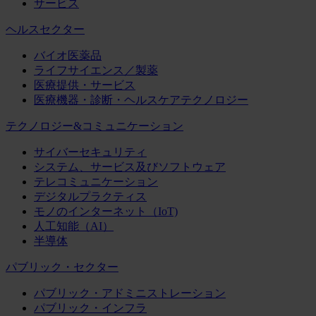
サービス
ヘルスセクター
バイオ医薬品
ライフサイエンス／製薬
医療提供・サービス
医療機器・診断・ヘルスケアテクノロジー
テクノロジー&コミュニケーション
サイバーセキュリティ
システム、サービス及びソフトウェア
テレコミュニケーション
デジタルプラクティス
モノのインターネット（IoT)
人工知能（AI）
半導体
パブリック・セクター
パブリック・アドミニストレーション
パブリック・インフラ