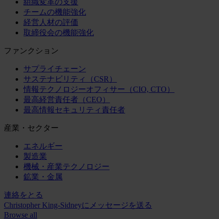
組織変革の支援
チームの機能強化
経営人材の評価
取締役会の機能強化
ファンクション
サプライチェーン
サステナビリティ（CSR）
情報テクノロジーオフィサー（CIO, CTO）
最高経営責任者（CEO）
最高情報セキュリティ責任者
産業・セクター
エネルギー
製造業
機械・産業テクノロジー
鉱業・金属
連絡をとる
Christopher King-Sidneyにメッセージを送る
Browse all