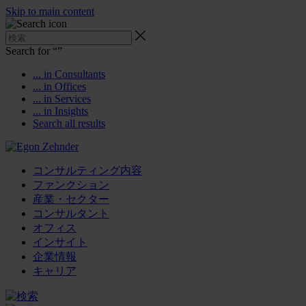
Skip to main content
Search for “
”
... in Consultants
... in Offices
... in Services
... in Insights
Search all results
コンサルティング内容
ファンクション
産業・セクター
コンサルタント
オフィス
インサイト
企業情報
キャリア