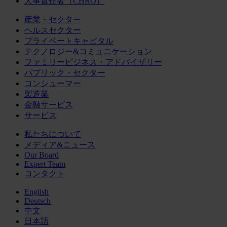
人事責任者（CHRO）
産業・セクター
ヘルスセクター
プライベートキャピタル
テクノロジー&コミュニケーション
ファミリービジネス・アドバイザリー
パブリック・セクター
コンシューマー
製造業
金融サービス
サービス
私たちについて
メディア&ニュース
Our Board
Expert Team
コンタクト
English
Deutsch
中文
日本語