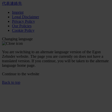
代表連絡先
Imprint
Legal Disclaimer
Privacy Policy
Our Policies
Cookie Policy
Changing language
You are switching to an alternate language version of the Egon
Zehnder website. The page you are currently on does not have a
translated version. If you continue, you will be taken to the alternate
language home page.
Continue to the
website
Back to top