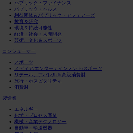
パブリック・ファイナンス
パブリック・ヘルス
利益団体＆パブリック・アフェアーズ
教育＆研究
環境＆持続可能性
経済・社会・人間開発
芸術、文化＆スポーツ
コンシューマー
スポーツ
メディア/エンターテインメント/スポーツ
リテール、アパレル＆高級消費財
旅行・ホスピタリティ
消費財
製造業
エネルギー
化学・プロセス産業
機械・産業テクノロジー
自動車・輸送機器