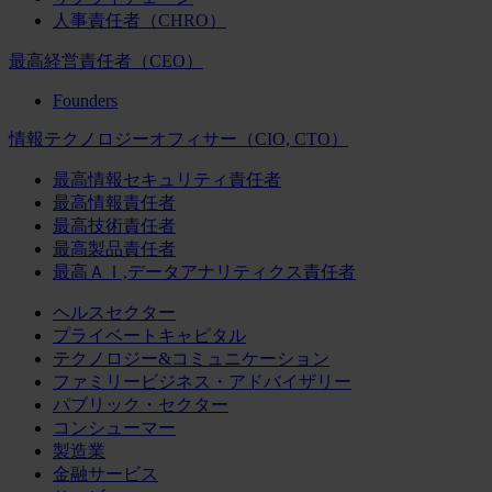
人事責任者（CHRO）
最高経営責任者（CEO）
Founders
情報テクノロジーオフィサー（CIO, CTO）
最高情報セキュリティ責任者
最高情報責任者
最高技術責任者
最高製品責任者
最高ＡＩ,データアナリティクス責任者
ヘルスセクター
プライベートキャピタル
テクノロジー&コミュニケーション
ファミリービジネス・アドバイザリー
パブリック・セクター
コンシューマー
製造業
金融サービス