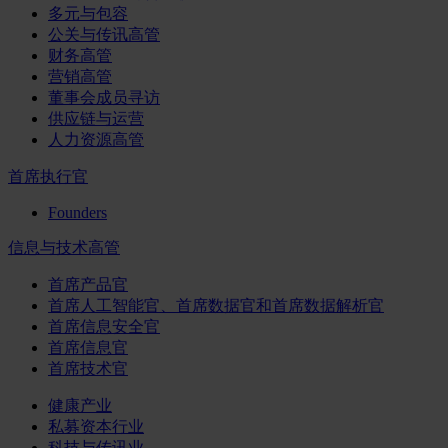
多元与包容
公关与传讯高管
财务高管
营销高管
董事会成员寻访
供应链与运营
人力资源高管
首席执行官
Founders
信息与技术高管
首席产品官
首席人工智能官、首席数据官和首席数据解析官
首席信息安全官
首席信息官
首席技术官
健康产业
私募资本行业
科技与传讯业