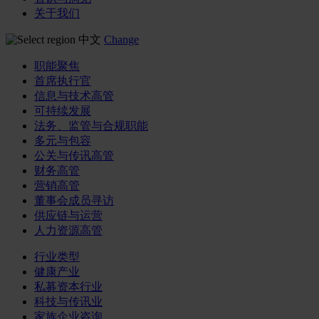
关于我们
中文
Change
职能聚焦
首席执行官
信息与技术高管
可持续发展
法务、监管与合规职能
多元与包容
公关与传讯高管
财务高管
营销高管
董事会成员寻访
供应链与运营
人力资源高管
行业类型
健康产业
私募资本行业
科技与传讯业
家族企业咨询