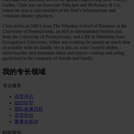
Earlier, Chris was an Associate Principal and McKinsey & Co.,
where he was a core member of the firm’s infrastructure and
corporate finance practices.
Chris holds an MBA from The Wharton School of Business at the
University of Pennsylvania, an MA in International Studies also
from the University of Pennsylvania, and a BS in Mandarin from
Georgetown University. When not working he spends as much time
as possible with his family. He is also an avid CrossFit athlete,
snowboarder, and mountain-biker and enjoys cooking and eating
good food in the company of friends and family.
我的专长领域
专业服务
高管寻访
组织转型
团队发展历程
高管评估
董事会咨询
职能聚焦