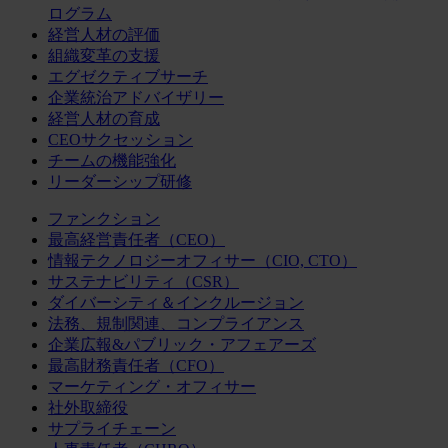
ログラム
経営人材の評価
組織変革の支援
エグゼクティブサーチ
企業統治アドバイザリー
経営人材の育成
CEOサクセッション
チームの機能強化
リーダーシップ研修
ファンクション
最高経営責任者（CEO）
情報テクノロジーオフィサー（CIO, CTO）
サステナビリティ（CSR）
ダイバーシティ＆インクルージョン
法務、規制関連、コンプライアンス
企業広報&パブリック・アフェアーズ
最高財務責任者（CFO）
マーケティング・オフィサー
社外取締役
サプライチェーン