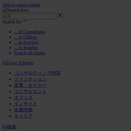
Skip to main content
Search for “
”
... in Consultants
... in Offices
... in Services
... in Insights
Search all results
コンサルティング内容
ファンクション
産業・セクター
コンサルタント
オフィス
インサイト
企業情報
キャリア