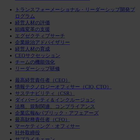
トランスフォーメーショナル・リーダーシップ開発プ
ログラム
経営人材の評価
組織変革の支援
エグゼクティブサーチ
企業統治アドバイザリー
経営人材の育成
CEOサクセッション
チームの機能強化
リーダーシップ研修
最高経営責任者（CEO）
情報テクノロジーオフィサー（CIO, CTO）
サステナビリティ（CSR）
ダイバーシティ＆インクルージョン
法務、規制関連、コンプライアンス
企業広報&パブリック・アフェアーズ
最高財務責任者（CFO）
マーケティング・オフィサー
社外取締役
サプライチェーン