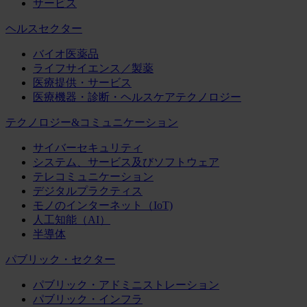
サービス
ヘルスセクター
バイオ医薬品
ライフサイエンス／製薬
医療提供・サービス
医療機器・診断・ヘルスケアテクノロジー
テクノロジー&コミュニケーション
サイバーセキュリティ
システム、サービス及びソフトウェア
テレコミュニケーション
デジタルプラクティス
モノのインターネット（IoT)
人工知能（AI）
半導体
パブリック・セクター
パブリック・アドミニストレーション
パブリック・インフラ