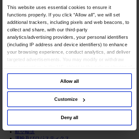
鉱業・金属
This website uses essential cookies to ensure it
金融サービス
functions properly. If you click “Allow all”, we will set
additional trackers, including pixels and web beacons, to
アセットマネジメント
collect and share, with our third-party
インフラ事業
ウェルスマネジメント
analytics/advertising providers, your personal identifiers
デジタル資産、暗号資産、Web3
(including IP address and device identifiers) to enhance
プライベート・エクイティ
your browsing experience, conduct analytics, and deliver
リスクマネジメント
targeted advertisements. You may modify or withdraw
保険
your consent or, in the US, object to the sale or sharing of
投資銀行及びマーケット
your data for targeted advertising, by clicking “Do Not
政府系投資ファンド
Allow all
Sell or Share My Personal Information” in the footer of
金融テクノロジー（フィンテック）
the website. You must opt-out of each device and each
サービス
browser. For additional information and retention terms
Customize
see our
Cookie Policy
; for information regarding our
ビジネスサービス
general collection and use of personal information see
プロフェッショナルサービス
Deny all
ホスピタリティ、旅行・レジャー
our
Privacy Policy
.
不動産
航空輸送
運輸及びロジスティクス