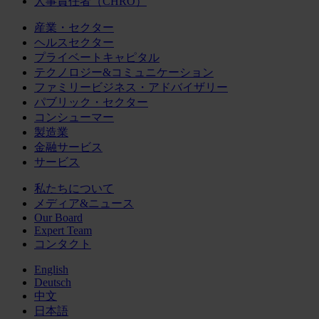
人事責任者（CHRO）
産業・セクター
ヘルスセクター
プライベートキャピタル
テクノロジー&コミュニケーション
ファミリービジネス・アドバイザリー
パブリック・セクター
コンシューマー
製造業
金融サービス
サービス
私たちについて
メディア&ニュース
Our Board
Expert Team
コンタクト
English
Deutsch
中文
日本語