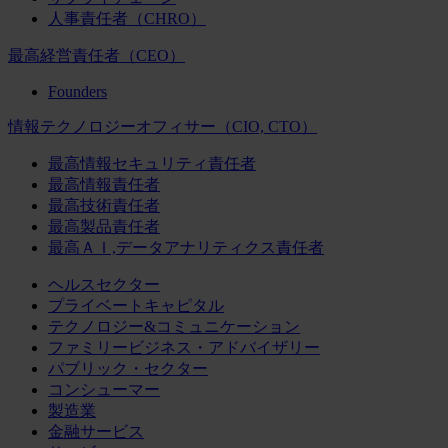
人事責任者（CHRO）
最高経営責任者（CEO）
Founders
情報テクノロジーオフィサー（CIO, CTO）
最高情報セキュリティ責任者
最高情報責任者
最高技術責任者
最高製品責任者
最高ＡＩ,データアナリティクス責任者
ヘルスセクター
プライベートキャピタル
テクノロジー&コミュニケーション
ファミリービジネス・アドバイザリー
パブリック・セクター
コンシューマー
製造業
金融サービス