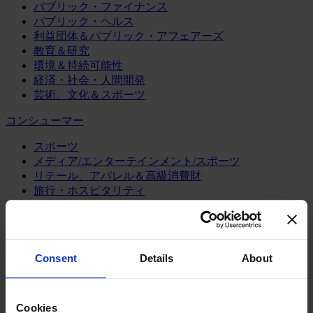
パブリック・ファイナンス
パブリック・ヘルス
利益団体＆パブリック・アフェアーズ
教育＆研究
環境＆持続可能性
経済・社会・人間開発
芸術、文化＆スポーツ
コンシューマー
スポーツ
メディア/エンターテインメント/スポーツ
リテール、アパレル＆高級消費財
旅行・ホスピタリティ
消費財
製造業
エネルギー
Consent
Details
About
化学・プロセス産業
機械・産業テクノロジー
自動車・輸送機器
Cookies