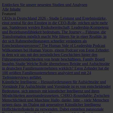
Entdecken Sie unsere neuesten Studien und Analysen
Alle Inhalte
Featured
CEOs in Deutschland 2026 - Studie
Leistung und Ergebnisstärke,
einst zentral für den Einstieg in die CEO-Rolle, reichen nicht mehr
aus. Stattdessen werden Risikobereitschaft, Leadership-Kompetenz
und Beziehungsfähigkeit bedeutsam.
The Journey – Führung, die
Transformation möglich macht
Wie führen Sie in einer Realität, in
der sich Rahmenbedingungen schneller verändern als
Entscheidungsprozesse?
The Human Side of Leadership Podcast
Willkommen bei Human Voices, einem Podcast von Egon Zehnder,
in dem wir uns mit den persönlichen Geschichten hinter den
Führungspersönlichkeiten von heute beschäftigen.
Family Board
Insights Studie
Welche Rolle übernehmen Beiräte und Aufsichtsräte
in deutschen Familienunternehmen wirklich? Egon Zehnder hat die
100 größten Familienunternehmen analysiert und mit 24
Tiefeninterviews geführt.
Künstliche Intelligenz – Herausforderungen für Aufsichtsräte und
Vorstände
Für Aufsichtsräte und Vorstände ist es von entscheidender
Bedeutung, sich intensiv mit künstlicher Intelligenz und ihren
Möglichkeiten auseinanderzusetzen.
CHRO-Roundtable: Zwischen
Menschlichkeit und Maschine
Hallo, danke, bitte – viele Menschen
neigen dazu, im Dialog mit generativer Künstlicher Intelligenz
Höflichkeitsfloskeln zu verwenden. Dabei entstehen parasoziale