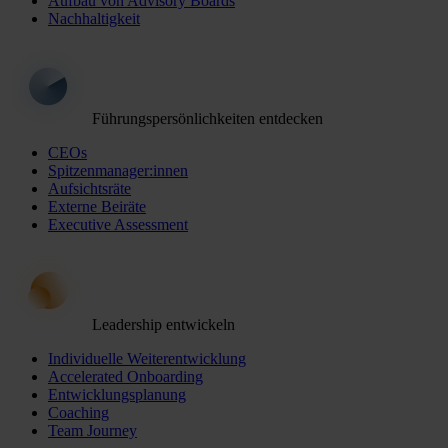
Aufbau von Advisory Boards
Nachhaltigkeit
Führungspersönlichkeiten entdecken
CEOs
Spitzenmanager:innen
Aufsichtsräte
Externe Beiräte
Executive Assessment
Leadership entwickeln
Individuelle Weiterentwicklung
Accelerated Onboarding
Entwicklungsplanung
Coaching
Team Journey