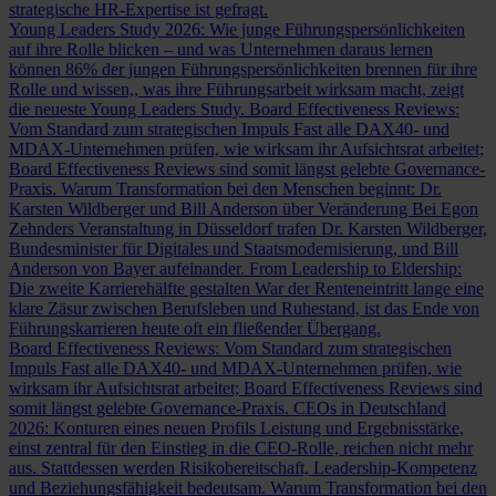
strategische HR-Expertise ist gefragt.
Young Leaders Study 2026: Wie junge Führungspersönlichkeiten
auf ihre Rolle blicken – und was Unternehmen daraus lernen
können
86% der jungen Führungspersönlichkeiten brennen für ihre
Rolle und wissen,, was ihre Führungsarbeit wirksam macht, zeigt
die neueste Young Leaders Study.
Board Effectiveness Reviews:
Vom Standard zum strategischen Impuls
Fast alle DAX40- und
MDAX-Unternehmen prüfen, wie wirksam ihr Aufsichtsrat arbeitet;
Board Effectiveness Reviews sind somit längst gelebte Governance-
Praxis.
Warum Transformation bei den Menschen beginnt: Dr.
Karsten Wildberger und Bill Anderson über Veränderung
Bei Egon
Zehnders Veranstaltung in Düsseldorf trafen Dr. Karsten Wildberger,
Bundesminister für Digitales und Staatsmodernisierung, und Bill
Anderson von Bayer aufeinander.
From Leadership to Eldership:
Die zweite Karrierehälfte gestalten
War der Renteneintritt lange eine
klare Zäsur zwischen Berufsleben und Ruhestand, ist das Ende von
Führungskarrieren heute oft ein fließender Übergang.
Board Effectiveness Reviews: Vom Standard zum strategischen
Impuls
Fast alle DAX40- und MDAX-Unternehmen prüfen, wie
wirksam ihr Aufsichtsrat arbeitet; Board Effectiveness Reviews sind
somit längst gelebte Governance-Praxis.
CEOs in Deutschland
2026: Konturen eines neuen Profils
Leistung und Ergebnisstärke,
einst zentral für den Einstieg in die CEO-Rolle, reichen nicht mehr
aus. Stattdessen werden Risikobereitschaft, Leadership-Kompetenz
und Beziehungsfähigkeit bedeutsam.
Warum Transformation bei den