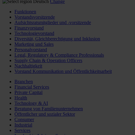
Deutsch
Change
Funktionen
Vorstandsvorsitzende
Aufsichtsratsmitglieder und -vorsitzende
Finanzvorstand
Technologievorstand
Diversität, Gleichberechtigung und Inklusion
Marketing und Sales
Personalvorstand
Legal, Regulatory & Compliance Professionals
Supply Chain & Operation Officers
Nachhaltigkeit
Vorstand Kommunikation und Öffentlichkeitsarbeit
Branchen
Financial Services
Private Capital
Health
Technology & AI
Beratung von Familienunternehmen
Öffentlicher und sozialer Sektor
Consumer
Industrial
Services