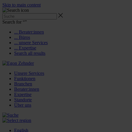
Skip to main content
Search for “
”
... Berater:innen
... Büros
... unsere Services
... Expertise
Search all results
Unsere Services
Funktionen
Branchen
Berater:innen
Expertise
Standorte
Über uns
English