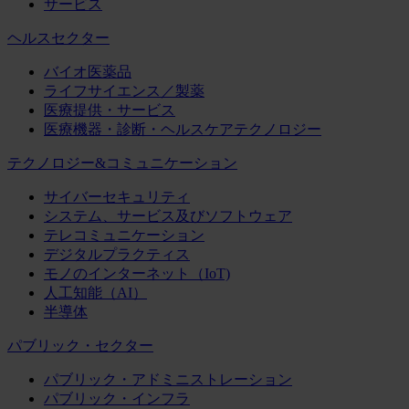
サービス
ヘルスセクター
バイオ医薬品
ライフサイエンス／製薬
医療提供・サービス
医療機器・診断・ヘルスケアテクノロジー
テクノロジー&コミュニケーション
サイバーセキュリティ
システム、サービス及びソフトウェア
テレコミュニケーション
デジタルプラクティス
モノのインターネット（IoT)
人工知能（AI）
半導体
パブリック・セクター
パブリック・アドミニストレーション
パブリック・インフラ