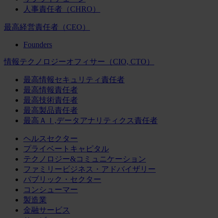
人事責任者（CHRO）
最高経営責任者（CEO）
Founders
情報テクノロジーオフィサー（CIO, CTO）
最高情報セキュリティ責任者
最高情報責任者
最高技術責任者
最高製品責任者
最高ＡＩ,データアナリティクス責任者
ヘルスセクター
プライベートキャピタル
テクノロジー&コミュニケーション
ファミリービジネス・アドバイザリー
パブリック・セクター
コンシューマー
製造業
金融サービス