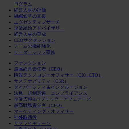
ログラム
経営人材の評価
組織変革の支援
エグゼクティブサーチ
企業統治アドバイザリー
経営人材の育成
CEOサクセッション
チームの機能強化
リーダーシップ研修
ファンクション
最高経営責任者（CEO）
情報テクノロジーオフィサー（CIO, CTO）
サステナビリティ（CSR）
ダイバーシティ＆インクルージョン
法務、規制関連、コンプライアンス
企業広報&パブリック・アフェアーズ
最高財務責任者（CFO）
マーケティング・オフィサー
社外取締役
サプライチェーン