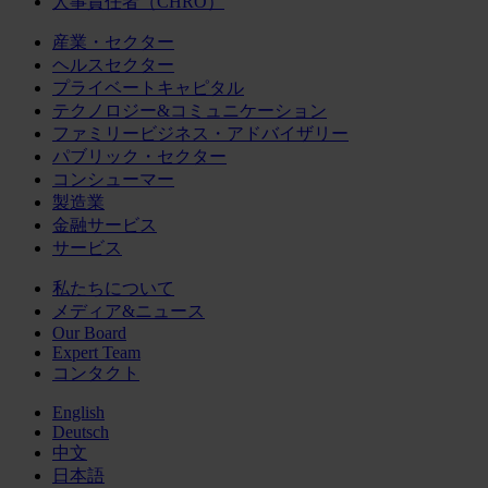
人事責任者（CHRO）
産業・セクター
ヘルスセクター
プライベートキャピタル
テクノロジー&コミュニケーション
ファミリービジネス・アドバイザリー
パブリック・セクター
コンシューマー
製造業
金融サービス
サービス
私たちについて
メディア&ニュース
Our Board
Expert Team
コンタクト
English
Deutsch
中文
日本語