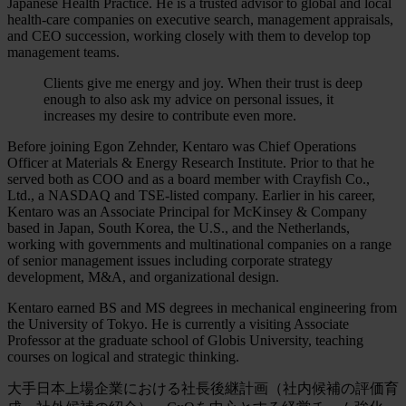
Japanese Health Practice. He is a trusted advisor to global and local
health-care companies on executive search, management appraisals,
and CEO succession, working closely with them to develop top
management teams.
Clients give me energy and joy. When their trust is deep
enough to also ask my advice on personal issues, it
increases my desire to contribute even more.
Before joining Egon Zehnder, Kentaro was Chief Operations
Officer at Materials & Energy Research Institute. Prior to that he
served both as COO and as a board member with Crayfish Co.,
Ltd., a NASDAQ and TSE-listed company. Earlier in his career,
Kentaro was an Associate Principal for McKinsey & Company
based in Japan, South Korea, the U.S., and the Netherlands,
working with governments and multinational companies on a range
of senior management issues including corporate strategy
development, M&A, and organizational design.
Kentaro earned BS and MS degrees in mechanical engineering from
the University of Tokyo. He is currently a visiting Associate
Professor at the graduate school of Globis University, teaching
courses on logical and strategic thinking.
大手日本上場企業における社長後継計画（社内候補の評価育