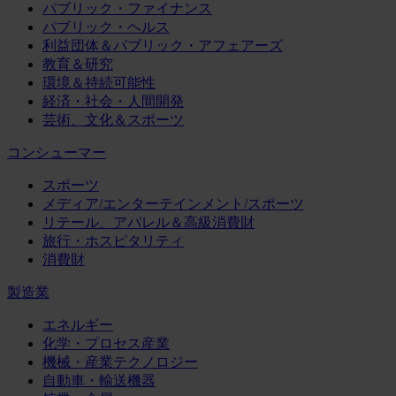
パブリック・ファイナンス
パブリック・ヘルス
利益団体＆パブリック・アフェアーズ
教育＆研究
環境＆持続可能性
経済・社会・人間開発
芸術、文化＆スポーツ
コンシューマー
スポーツ
メディア/エンターテインメント/スポーツ
リテール、アパレル＆高級消費財
旅行・ホスピタリティ
消費財
製造業
エネルギー
化学・プロセス産業
機械・産業テクノロジー
自動車・輸送機器