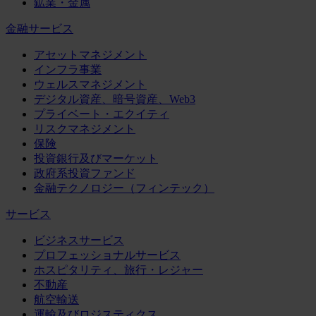
鉱業・金属
金融サービス
アセットマネジメント
インフラ事業
ウェルスマネジメント
デジタル資産、暗号資産、Web3
プライベート・エクイティ
リスクマネジメント
保険
投資銀行及びマーケット
政府系投資ファンド
金融テクノロジー（フィンテック）
サービス
ビジネスサービス
プロフェッショナルサービス
ホスピタリティ、旅行・レジャー
不動産
航空輸送
運輸及びロジスティクス