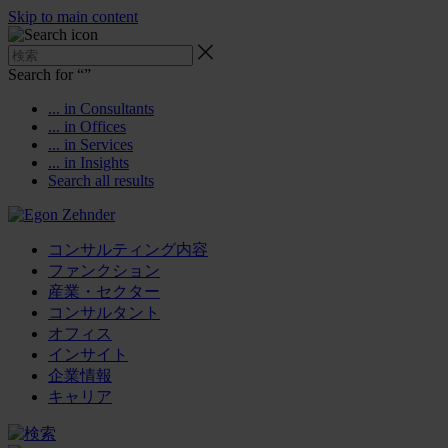
Skip to main content
Search for “
”
... in Consultants
... in Offices
... in Services
... in Insights
Search all results
コンサルティング内容
ファンクション
産業・セクター
コンサルタント
オフィス
インサイト
企業情報
キャリア