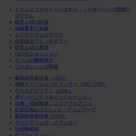
トランスフォーメーショナル・リーダーシップ開発プ
ログラム
経営人材の評価
組織変革の支援
エグゼクティブサーチ
企業統治アドバイザリー
経営人材の育成
CEOサクセッション
チームの機能強化
リーダーシップ研修
最高経営責任者（CEO）
情報テクノロジーオフィサー（CIO, CTO）
サステナビリティ（CSR）
ダイバーシティ＆インクルージョン
法務、規制関連、コンプライアンス
企業広報&パブリック・アフェアーズ
最高財務責任者（CFO）
マーケティング・オフィサー
社外取締役
サプライチェーン