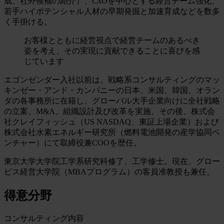
成、社外候補の紹介）、CxOを中心とする経営チーム強化、
若手ハイポテンシャル人材の早期発掘と加速育成などを数多
く手掛ける。
お客様とともに経営視点で経営チームのあるべき
姿を考え、その実現に貢献できることに喜びを感
じています
エゴンゼンダー入社以前は、戦略系コンサルティングのマッ
キンゼー・アンド・カンパニーの日本、米国、韓国、オラン
ダの各事務所に在籍し、グローバル大手企業向けに全社戦略
の立案、M&A、組織設計及び改革を実施。その後、株式会
社クレイフィッシュ（US NASDAQ、東証上場企業）および
株式会社水素エネルギー研究所（燃料電池開発の産学協同ベ
ンチャー）にて取締役兼COOを歴任。
東京大学大学院工学系研究科修了、工学修士。現在、グロー
ビス経営大学院（MBAプログラム）の客員准教授も兼任。
得意分野
コンサルティング内容