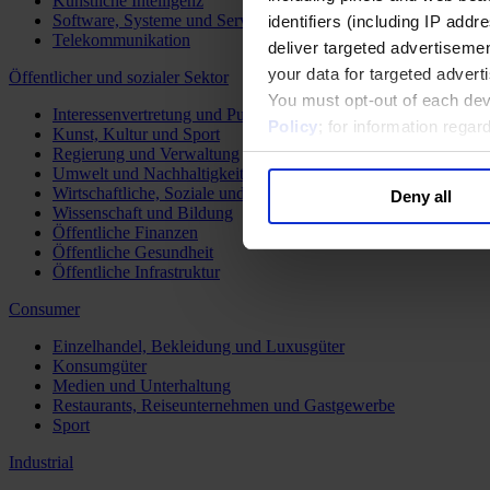
Künstliche Intelligenz
Software, Systeme und Services
identifiers (including IP add
Telekommunikation
deliver targeted advertisemen
your data for targeted advert
Öffentlicher und sozialer Sektor
You must opt-out of each dev
Interessenvertretung und Public Affairs
Policy
; for information rega
Kunst, Kultur und Sport
Regierung und Verwaltung
Umwelt und Nachhaltigkeit
Wirtschaftliche, Soziale und Humanitäre Entwicklung
Deny all
Wissenschaft und Bildung
Öffentliche Finanzen
Öffentliche Gesundheit
Öffentliche Infrastruktur
Consumer
Einzelhandel, Bekleidung und Luxusgüter
Konsumgüter
Medien und Unterhaltung
Restaurants, Reiseunternehmen und Gastgewerbe
Sport
Industrial