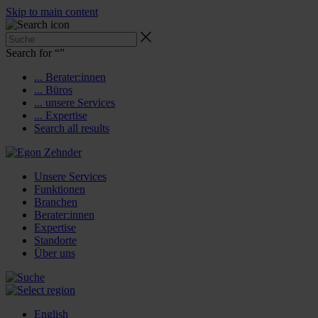
Skip to main content
Search for “
”
... Berater:innen
... Büros
... unsere Services
... Expertise
Search all results
Unsere Services
Funktionen
Branchen
Berater:innen
Expertise
Standorte
Über uns
English