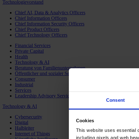
Technologievorstand
Chief AI, Data & Analytics Officers
Chief Information Officers
Chief Information Security Officers
Chief Product Officers
Chief Technology Officers
Financial Services
Private Capital
Health
Technology & AI
Beratung von Familienunternehmen
Öffentlicher und sozialer Sektor
Consumer
Industrial
Services
Leadership Advisory Services
Consent
Technology & AI
Cybersecurity
Cookies
Digital
Halbleiter
This website uses essential co
Internet of Things
including pixels and web beac