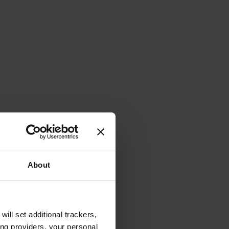
About
will set additional trackers,
ing providers, your personal