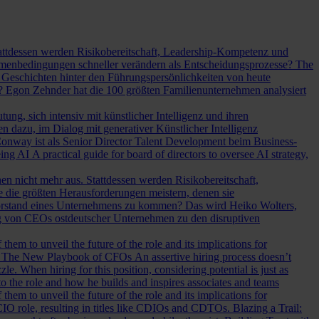
Stattdessen werden Risikobereitschaft, Leadership-Kompetenz und
Rahmenbedingungen schneller verändern als Entscheidungsprozesse?
The
Geschichten hinter den Führungspersönlichkeiten von heute
? Egon Zehnder hat die 100 größten Familienunternehmen analysiert
ung, sich intensiv mit künstlicher Intelligenz und ihren
en dazu, im Dialog mit generativer Künstlicher Intelligenz
onway ist als Senior Director Talent Development beim Business-
eing AI
A practical guide for board of directors to oversee AI strategy,
hen nicht mehr aus. Stattdessen werden Risikobereitschaft,
e die größten Herausforderungen meistern, denen sie
Vorstand eines Unternehmens zu kommen? Das wird Heiko Wolters,
ng von CEOs ostdeutscher Unternehmen zu den disruptiven
em to unveil the future of the role and its implications for
.
The New Playbook of CFOs
An assertive hiring process doesn’t
le. When hiring for this position, considering potential is just as
 the role and how he builds and inspires associates and teams
em to unveil the future of the role and its implications for
l CIO role, resulting in titles like CDIOs and CDTOs.
Blazing a Trail: