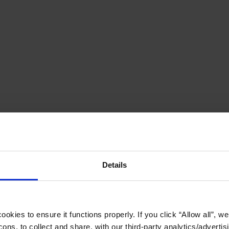
Details
okies to ensure it functions properly. If you click “Allow all”, we 
ons, to collect and share, with our third-party analytics/advertis