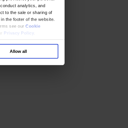
 conduct analytics, and
t to the sale or sharing of
in the footer of the website.
terms see our
Cookie
ur
Privacy Policy
.
Allow all