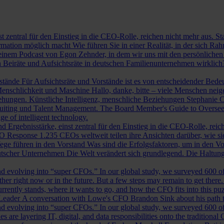
st zentral für den Einstieg in die CEO-Rolle, reichen nicht mehr aus. 
ormation möglich macht
Wie führen Sie in einer Realität, in der sich 
nem Podcast von Egon Zehnder, in dem wir uns mit den persönlichen 
 Beiräte und Aufsichtsräte in deutschen Familienunternehmen wirklich
rstände
Für Aufsichtsräte und Vorstände ist es von entscheidender Bedeut
nschlichkeit und Maschine
Hallo, danke, bitte – viele Menschen neig
iehungen.
Künstliche Intelligenz, menschliche Beziehungen
Stephanie C
ruiting und Talent Management.
The Board Member's Guide to Overse
e of intelligent technology.
d Ergebnisstärke, einst zentral für den Einstieg in die CEO-Rolle, reic
O Response
1.235 CEOs weltweit teilen ihre Ansichten darüber, wie si
ege führen in den Vorstand
Was sind die Erfolgsfaktoren, um in den 
tscher Unternehmen
Die Welt verändert sich grundlegend. Die Haltu
 evolving into “super CFOs.” In our global study, we surveyed 600 of th
r right now or in the future. But a few steps may remain to get there
rrently stands, where it wants to go, and how the CFO fits into this puzz
 Leader
A conversation with Lowe's CFO Brandon Sink about his path to
 evolving into “super CFOs.” In our global study, we surveyed 600 of th
are layering IT, digital, and data responsibilities onto the traditiona