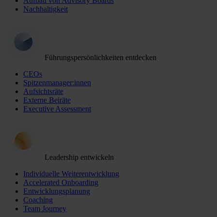
Aufbau von Advisory Boards
Nachhaltigkeit
Führungspersönlichkeiten entdecken
CEOs
Spitzenmanager:innen
Aufsichtsräte
Externe Beiräte
Executive Assessment
Leadership entwickeln
Individuelle Weiterentwicklung
Accelerated Onboarding
Entwicklungsplanung
Coaching
Team Journey