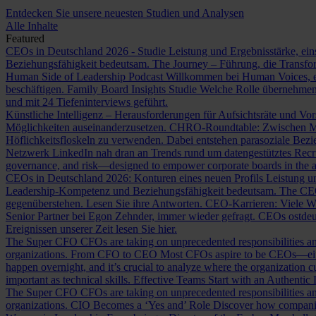
Entdecken Sie unsere neuesten Studien und Analysen
Alle Inhalte
Featured
CEOs in Deutschland 2026 - Studie
Leistung und Ergebnisstärke, ein
Beziehungsfähigkeit bedeutsam.
The Journey – Führung, die Transf
Human Side of Leadership Podcast
Willkommen bei Human Voices, ei
beschäftigen.
Family Board Insights Studie
Welche Rolle übernehmen
und mit 24 Tiefeninterviews geführt.
Künstliche Intelligenz – Herausforderungen für Aufsichtsräte und Vo
Möglichkeiten auseinanderzusetzen.
CHRO-Roundtable: Zwischen Me
Höflichkeitsfloskeln zu verwenden. Dabei entstehen parasoziale Bez
Netzwerk LinkedIn nah dran an Trends rund um datengestütztes Rec
governance, and risk—designed to empower corporate boards in the ag
CEOs in Deutschland 2026: Konturen eines neuen Profils
Leistung un
Leadership-Kompetenz und Beziehungsfähigkeit bedeutsam.
The CE
gegenüberstehen. Lesen Sie ihre Antworten.
CEO-Karrieren: Viele W
Senior Partner bei Egon Zehnder, immer wieder gefragt.
CEOs ostdeu
Ereignissen unserer Zeit lesen Sie hier.
The Super CFO
CFOs are taking on unprecedented responsibilities and
organizations.
From CFO to CEO
Most CFOs aspire to be CEOs—eithe
happen overnight, and it’s crucial to analyze where the organization cu
important as technical skills.
Effective Teams Start with an Authentic
The Super CFO
CFOs are taking on unprecedented responsibilities and
organizations.
CIO Becomes a ‘Yes and’ Role
Discover how companies 