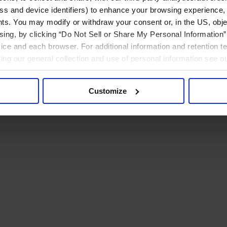
ress and device identifiers) to enhance your browsing experience,
ts. You may modify or withdraw your consent or, in the US, objec
ising, by clicking “Do Not Sell or Share My Personal Information” 
ice and each browser. For additional information and retention 
rding our general collection and use of personal information see o
Customize