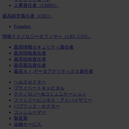
人事責任者（CHRO）
最高経営責任者（CEO）
Founders
情報テクノロジーオフィサー（CIO, CTO）
最高情報セキュリティ責任者
最高情報責任者
最高技術責任者
最高製品責任者
最高ＡＩ,データアナリティクス責任者
ヘルスセクター
プライベートキャピタル
テクノロジー&コミュニケーション
ファミリービジネス・アドバイザリー
パブリック・セクター
コンシューマー
製造業
金融サービス