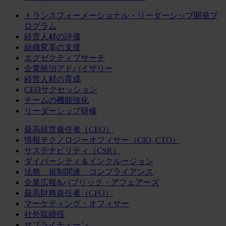
トランスフォーメーショナル・リーダーシップ開発プ
ログラム
経営人材の評価
組織変革の支援
エグゼクティブサーチ
企業統治アドバイザリー
経営人材の育成
CEOサクセッション
チームの機能強化
リーダーシップ研修
最高経営責任者（CEO）
情報テクノロジーオフィサー（CIO, CTO）
サステナビリティ（CSR）
ダイバーシティ＆インクルージョン
法務、規制関連、コンプライアンス
企業広報&パブリック・アフェアーズ
最高財務責任者（CFO）
マーケティング・オフィサー
社外取締役
サプライチェーン