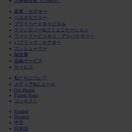
人事責任者（CHRO）
産業・セクター
ヘルスセクター
プライベートキャピタル
テクノロジー&コミュニケーション
ファミリービジネス・アドバイザリー
パブリック・セクター
コンシューマー
製造業
金融サービス
サービス
私たちについて
メディア&ニュース
Our Board
Expert Team
コンタクト
English
Deutsch
中文
日本語