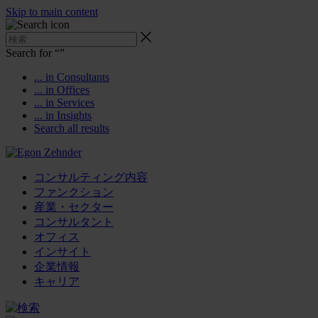
Skip to main content
Search for “
”
... in Consultants
... in Offices
... in Services
... in Insights
Search all results
コンサルティング内容
ファンクション
産業・セクター
コンサルタント
オフィス
インサイト
企業情報
キャリア