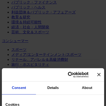
パブリック・ファイナンス
パブリック・ヘルス
利益団体＆パブリック・アフェアーズ
教育＆研究
環境＆持続可能性
経済・社会・人間開発
芸術、文化＆スポーツ
コンシューマー
スポーツ
メディア/エンターテインメント/スポーツ
リテール、アパレル＆高級消費財
旅行・ホスピタリティ
消費財
製造業
エネルギー
Consent
Details
About
化学・プロセス産業
機械・産業テクノロジー
自動車・輸送機器
Cookies