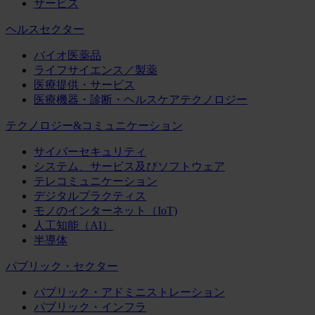
サービス
ヘルスセクター
バイオ医薬品
ライフサイエンス／製薬
医療提供・サービス
医療機器・診断・ヘルスケアテクノロジー
テクノロジー&コミュニケーション
サイバーセキュリティ
システム、サービス及びソフトウェア
テレコミュニケーション
デジタルプラクティス
モノのインターネット（IoT)
人工知能（AI）
半導体
パブリック・セクター
パブリック・アドミニストレーション
パブリック・インフラ