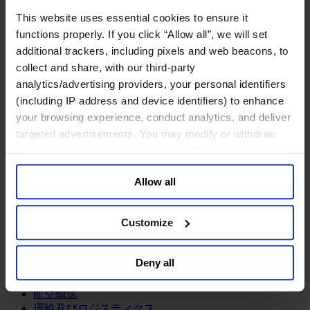
鉱業・金属
This website uses essential cookies to ensure it
金融サービス
functions properly. If you click “Allow all”, we will set
additional trackers, including pixels and web beacons, to
アセットマネジメント
collect and share, with our third-party
インフラ事業
ウェルスマネジメント
analytics/advertising providers, your personal identifiers
デジタル資産、暗号資産、Web3
(including IP address and device identifiers) to enhance
プライベート・エクイティ
your browsing experience, conduct analytics, and deliver
リスクマネジメント
targeted advertisements. You may modify or withdraw
保険
your consent or, in the US, object to the sale or sharing of
投資銀行及びマーケット
your data for targeted advertising, by clicking “Do Not
政府系投資ファンド
Allow all
Sell or Share My Personal Information” in the footer of
金融テクノロジー（フィンテック）
the website. You must opt-out of each device and each
サービス
browser. For additional information and retention terms
Customize
see our
Cookie Policy
; for information regarding our
ビジネスサービス
general collection and use of personal information see
プロフェッショナルサービス
Deny all
ホスピタリティ、旅行・レジャー
our
Privacy Policy
.
不動産
航空輸送
運輸及びロジスティクス