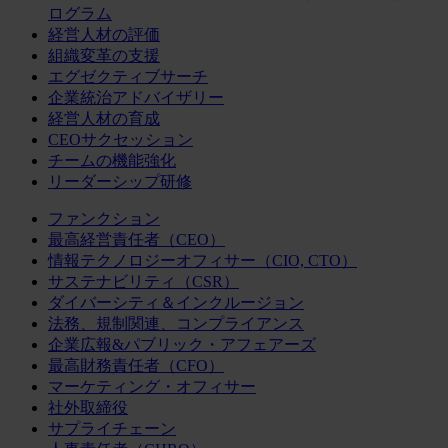
ログラム
経営人材の評価
組織変革の支援
エグゼクティブサーチ
企業統治アドバイザリー
経営人材の育成
CEOサクセッション
チームの機能強化
リーダーシップ研修
ファンクション
最高経営責任者（CEO）
情報テクノロジーオフィサー（CIO, CTO）
サステナビリティ（CSR）
ダイバーシティ＆インクルージョン
法務、規制関連、コンプライアンス
企業広報&パブリック・アフェアーズ
最高財務責任者（CFO）
マーケティング・オフィサー
社外取締役
サプライチェーン