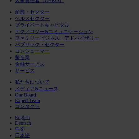
人事責任者（CHRO）
産業・セクター
ヘルスセクター
プライベートキャピタル
テクノロジー&コミュニケーション
ファミリービジネス・アドバイザリー
パブリック・セクター
コンシューマー
製造業
金融サービス
サービス
私たちについて
メディア&ニュース
Our Board
Expert Team
コンタクト
English
Deutsch
中文
日本語