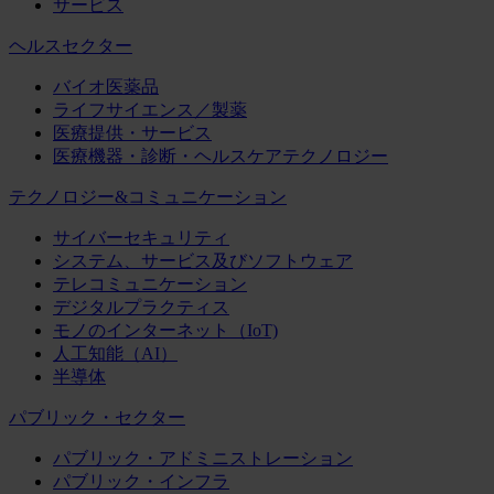
サービス
ヘルスセクター
バイオ医薬品
ライフサイエンス／製薬
医療提供・サービス
医療機器・診断・ヘルスケアテクノロジー
テクノロジー&コミュニケーション
サイバーセキュリティ
システム、サービス及びソフトウェア
テレコミュニケーション
デジタルプラクティス
モノのインターネット（IoT)
人工知能（AI）
半導体
パブリック・セクター
パブリック・アドミニストレーション
パブリック・インフラ