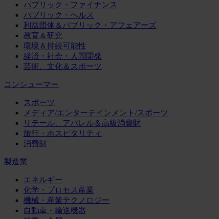
パブリック・ファイナンス
パブリック・ヘルス
利益団体＆パブリック・アフェアーズ
教育＆研究
環境＆持続可能性
経済・社会・人間開発
芸術、文化＆スポーツ
コンシューマー
スポーツ
メディア/エンターテインメント/スポーツ
リテール、アパレル＆高級消費財
旅行・ホスピタリティ
消費財
製造業
エネルギー
化学・プロセス産業
機械・産業テクノロジー
自動車・輸送機器