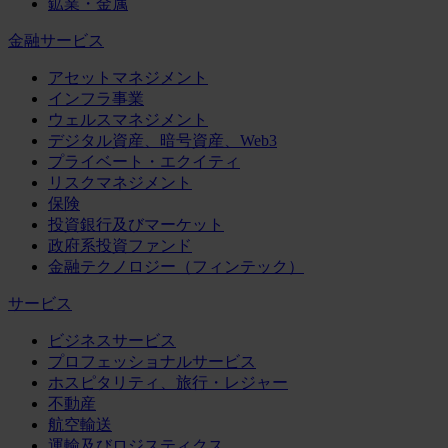
鉱業・金属
金融サービス
アセットマネジメント
インフラ事業
ウェルスマネジメント
デジタル資産、暗号資産、Web3
プライベート・エクイティ
リスクマネジメント
保険
投資銀行及びマーケット
政府系投資ファンド
金融テクノロジー（フィンテック）
サービス
ビジネスサービス
プロフェッショナルサービス
ホスピタリティ、旅行・レジャー
不動産
航空輸送
運輸及びロジスティクス