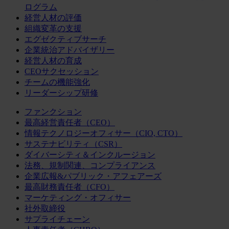
ログラム
経営人材の評価
組織変革の支援
エグゼクティブサーチ
企業統治アドバイザリー
経営人材の育成
CEOサクセッション
チームの機能強化
リーダーシップ研修
ファンクション
最高経営責任者（CEO）
情報テクノロジーオフィサー（CIO, CTO）
サステナビリティ（CSR）
ダイバーシティ＆インクルージョン
法務、規制関連、コンプライアンス
企業広報&パブリック・アフェアーズ
最高財務責任者（CFO）
マーケティング・オフィサー
社外取締役
サプライチェーン