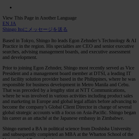
View This Page in Another Language
EN
JA
Shingo Itoにメッセージを送る
Based in Tokyo, Shingo Ito leads Egon Zehnder’s Technology & AI
Practice in the region. His specialties are CEO and senior executive
searches, advising management boards, and executive assessment
and development.
Prior to joining Egon Zehnder, Shingo most recently served as Vice
President and a management board member at DTSI, a leading IT
and facility solution provider based in the Philippines, where he was
responsible for business development in Metro Manila and Cebu.
That was preceded by a lengthy stint at NTT Communications,
where he was involved in various activities including product sales
and marketing in Europe and global legal affairs before advancing to
become the company’s Global Client Director in charge of several
global strategic accounts with a focus on Asia-Pacific. Shingo began
his career as an attaché at the Japanese embassy in Zimbabwe.
Shingo earned a BA in political science from Doshisha University
and subsequently completed an MBA at the Wharton School of the