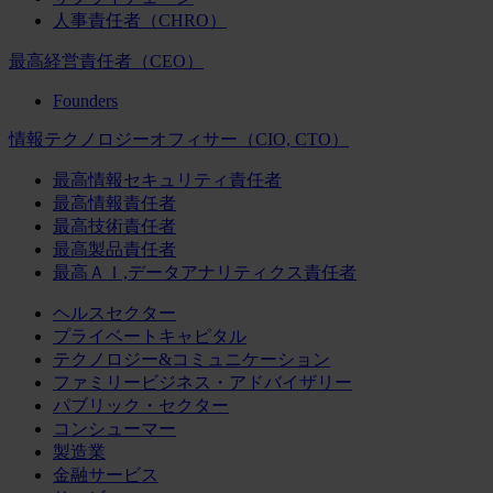
人事責任者（CHRO）
最高経営責任者（CEO）
Founders
情報テクノロジーオフィサー（CIO, CTO）
最高情報セキュリティ責任者
最高情報責任者
最高技術責任者
最高製品責任者
最高ＡＩ,データアナリティクス責任者
ヘルスセクター
プライベートキャピタル
テクノロジー&コミュニケーション
ファミリービジネス・アドバイザリー
パブリック・セクター
コンシューマー
製造業
金融サービス