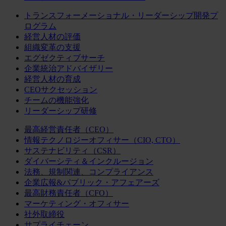
トランスフォーメーショナル・リーダーシップ開発プ
ログラム
経営人材の評価
組織変革の支援
エグゼクティブサーチ
企業統治アドバイザリー
経営人材の育成
CEOサクセッション
チームの機能強化
リーダーシップ研修
最高経営責任者（CEO）
情報テクノロジーオフィサー（CIO, CTO）
サステナビリティ（CSR）
ダイバーシティ＆インクルージョン
法務、規制関連、コンプライアンス
企業広報&パブリック・アフェアーズ
最高財務責任者（CFO）
マーケティング・オフィサー
社外取締役
サプライチェーン