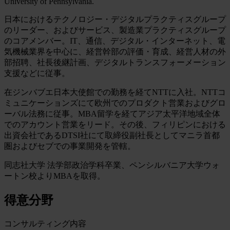
University of Pennsylvania.
日本におけるテクノロジー・デジタルプラクティスグループ
のリーダー、およびサービス、製造業プラクティスグループ
のコアメンバー。IT、通信、デジタル・インターネット、電
気機械業界を中心に、経営幹部の評価・育成、経営人材の外
部招聘、社長後継計画、デジタルトランスフォーメーション
支援などに従事。
在ジンバブエ日本大使館での勤務を経てNTTに入社。NTTコ
ミュニケーションズにて欧州でのプロダクト営業およびグロ
ーバル法務に従事。MBA留学を経てアジア太平洋地域全体
でのアカウント営業をリード。その後、フィリピンにおける
出資会社であるDTSI社にて取締役副社長としてマニラ首都
圏およびセブでの事業開発を管轄。
同志社大学 法学部政治学科卒業、ペンシルバニア大学ウォ
ートン校よりMBAを取得。
得意分野
コンサルティング内容