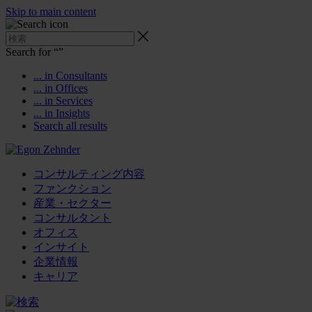
Skip to main content
Search for “
”
... in Consultants
... in Offices
... in Services
... in Insights
Search all results
コンサルティング内容
ファンクション
産業・セクター
コンサルタント
オフィス
インサイト
企業情報
キャリア