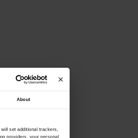
About
will set additional trackers,
ing providers, your personal