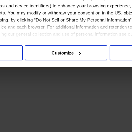
ress and device identifiers) to enhance your browsing experience,
ts. You may modify or withdraw your consent or, in the US, objec
ising, by clicking “Do Not Sell or Share My Personal Information” 
ice and each browser. For additional information and retention 
rding our general collection and use of personal information see o
Customize