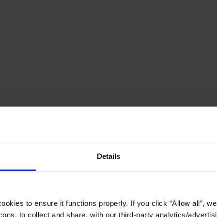
Details
okies to ensure it functions properly. If you click “Allow all”, we 
ons, to collect and share, with our third-party analytics/advertis