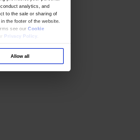
 conduct analytics, and
t to the sale or sharing of
in the footer of the website.
terms see our
Cookie
ur
Privacy Policy
.
Allow all