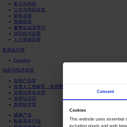
多元与包容
公关与传讯高管
财务高管
营销高管
董事会成员寻访
供应链与运营
人力资源高管
首席执行官
Founders
信息与技术高管
首席产品官
首席人工智能官、首席数据官和首席数据解析官
Consent
首席信息安全官
首席信息官
首席技术官
Cookies
健康产业
This website uses essential co
私募资本行业
including pixels and web beac
科技与传讯业