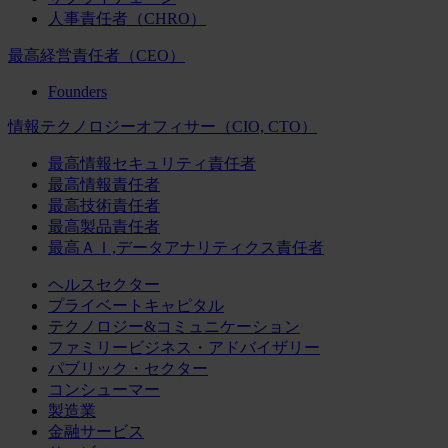
人事責任者（CHRO）
最高経営責任者（CEO）
Founders
情報テクノロジーオフィサー（CIO, CTO）
最高情報セキュリティ責任者
最高情報責任者
最高技術責任者
最高製品責任者
最高ＡＩ,データアナリティクス責任者
ヘルスセクター
プライベートキャピタル
テクノロジー&コミュニケーション
ファミリービジネス・アドバイザリー
パブリック・セクター
コンシューマー
製造業
金融サービス