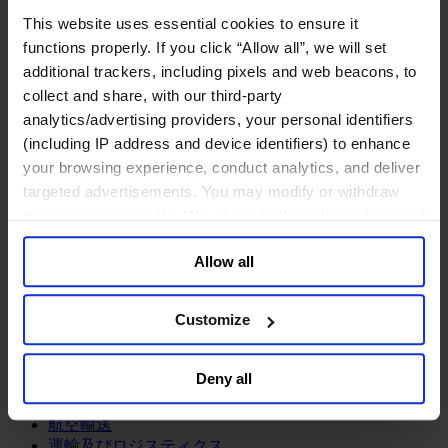
鉱業・金属
This website uses essential cookies to ensure it
金融サービス
functions properly. If you click “Allow all”, we will set
additional trackers, including pixels and web beacons, to
アセットマネジメント
collect and share, with our third-party
インフラ事業
ウェルスマネジメント
analytics/advertising providers, your personal identifiers
デジタル資産、暗号資産、Web3
(including IP address and device identifiers) to enhance
プライベート・エクイティ
your browsing experience, conduct analytics, and deliver
リスクマネジメント
targeted advertisements. You may modify or withdraw
保険
your consent or, in the US, object to the sale or sharing of
投資銀行及びマーケット
your data for targeted advertising, by clicking “Do Not
政府系投資ファンド
Allow all
Sell or Share My Personal Information” in the footer of
金融テクノロジー（フィンテック）
the website. You must opt-out of each device and each
サービス
browser. For additional information and retention terms
Customize
see our
Cookie Policy
; for information regarding our
ビジネスサービス
general collection and use of personal information see
プロフェッショナルサービス
Deny all
ホスピタリティ、旅行・レジャー
our
Privacy Policy
.
不動産
航空輸送
運輸及びロジスティクス