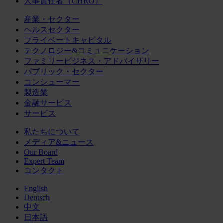
人事責任者（CHRO）
産業・セクター
ヘルスセクター
プライベートキャピタル
テクノロジー&コミュニケーション
ファミリービジネス・アドバイザリー
パブリック・セクター
コンシューマー
製造業
金融サービス
サービス
私たちについて
メディア&ニュース
Our Board
Expert Team
コンタクト
English
Deutsch
中文
日本語