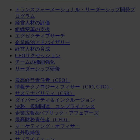
トランスフォーメーショナル・リーダーシップ開発プ
ログラム
経営人材の評価
組織変革の支援
エグゼクティブサーチ
企業統治アドバイザリー
経営人材の育成
CEOサクセッション
チームの機能強化
リーダーシップ研修
最高経営責任者（CEO）
情報テクノロジーオフィサー（CIO, CTO）
サステナビリティ（CSR）
ダイバーシティ＆インクルージョン
法務、規制関連、コンプライアンス
企業広報&パブリック・アフェアーズ
最高財務責任者（CFO）
マーケティング・オフィサー
社外取締役
サプライチェーン