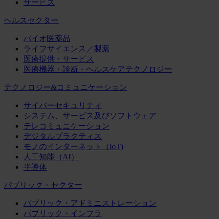
サービス
ヘルスセクター
バイオ医薬品
ライフサイエンス／製薬
医療提供・サービス
医療機器・診断・ヘルスケアテクノロジー
テクノロジー&コミュニケーション
サイバーセキュリティ
システム、サービス及びソフトウェア
テレコミュニケーション
デジタルプラクティス
モノのインターネット（IoT)
人工知能（AI）
半導体
パブリック・セクター
パブリック・アドミニストレーション
パブリック・インフラ