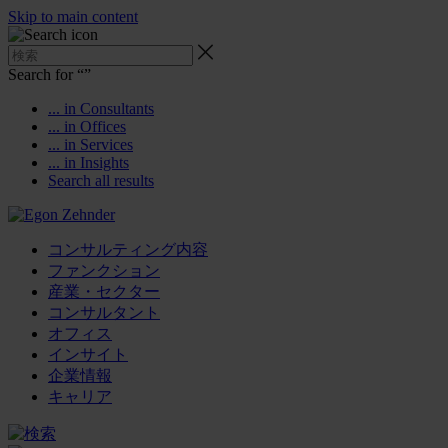
Skip to main content
Search for “
”
... in Consultants
... in Offices
... in Services
... in Insights
Search all results
コンサルティング内容
ファンクション
産業・セクター
コンサルタント
オフィス
インサイト
企業情報
キャリア