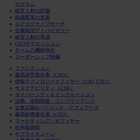
ログラム
経営人材の評価
組織変革の支援
エグゼクティブサーチ
企業統治アドバイザリー
経営人材の育成
CEOサクセッション
チームの機能強化
リーダーシップ研修
ファンクション
最高経営責任者（CEO）
情報テクノロジーオフィサー（CIO, CTO）
サステナビリティ（CSR）
ダイバーシティ＆インクルージョン
法務、規制関連、コンプライアンス
企業広報&パブリック・アフェアーズ
最高財務責任者（CFO）
マーケティング・オフィサー
社外取締役
サプライチェーン