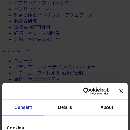
パブリック・ファイナンス
パブリック・ヘルス
利益団体＆パブリック・アフェアーズ
教育＆研究
環境＆持続可能性
経済・社会・人間開発
芸術、文化＆スポーツ
コンシューマー
スポーツ
メディア/エンターテインメント/スポーツ
リテール、アパレル＆高級消費財
旅行・ホスピタリティ
消費財
製造業
エネルギー
Consent
Details
About
化学・プロセス産業
機械・産業テクノロジー
自動車・輸送機器
Cookies