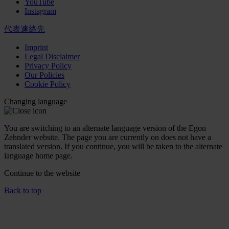
YouTube
Instagram
代表連絡先
Imprint
Legal Disclaimer
Privacy Policy
Our Policies
Cookie Policy
Changing language
You are switching to an alternate language version of the Egon
Zehnder website. The page you are currently on does not have a
translated version. If you continue, you will be taken to the alternate
language home page.
Continue to the
website
Back to top