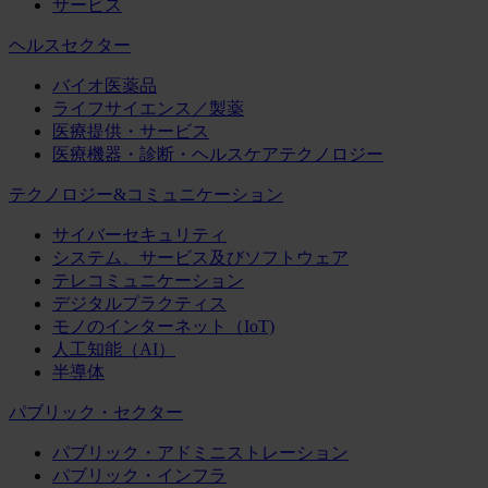
サービス
ヘルスセクター
バイオ医薬品
ライフサイエンス／製薬
医療提供・サービス
医療機器・診断・ヘルスケアテクノロジー
テクノロジー&コミュニケーション
サイバーセキュリティ
システム、サービス及びソフトウェア
テレコミュニケーション
デジタルプラクティス
モノのインターネット（IoT)
人工知能（AI）
半導体
パブリック・セクター
パブリック・アドミニストレーション
パブリック・インフラ