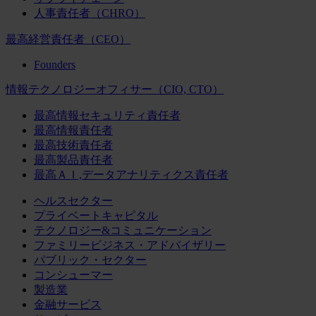
人事責任者（CHRO）
最高経営責任者（CEO）
Founders
情報テクノロジーオフィサー（CIO, CTO）
最高情報セキュリティ責任者
最高情報責任者
最高技術責任者
最高製品責任者
最高ＡＩ,データアナリティクス責任者
ヘルスセクター
プライベートキャピタル
テクノロジー&コミュニケーション
ファミリービジネス・アドバイザリー
パブリック・セクター
コンシューマー
製造業
金融サービス