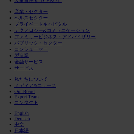
人事責任者（CHRO）
産業・セクター
ヘルスセクター
プライベートキャピタル
テクノロジー&コミュニケーション
ファミリービジネス・アドバイザリー
パブリック・セクター
コンシューマー
製造業
金融サービス
サービス
私たちについて
メディア&ニュース
Our Board
Expert Team
コンタクト
English
Deutsch
中文
日本語