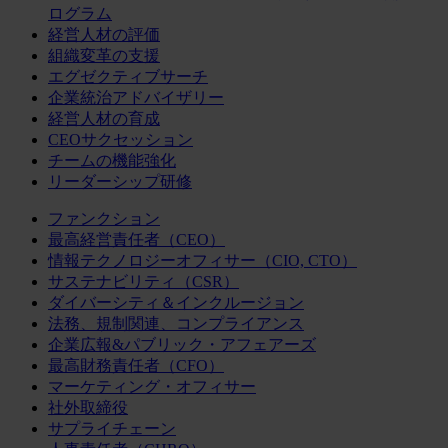
ログラム
経営人材の評価
組織変革の支援
エグゼクティブサーチ
企業統治アドバイザリー
経営人材の育成
CEOサクセッション
チームの機能強化
リーダーシップ研修
ファンクション
最高経営責任者（CEO）
情報テクノロジーオフィサー（CIO, CTO）
サステナビリティ（CSR）
ダイバーシティ＆インクルージョン
法務、規制関連、コンプライアンス
企業広報&パブリック・アフェアーズ
最高財務責任者（CFO）
マーケティング・オフィサー
社外取締役
サプライチェーン