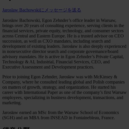
Jaroslaw Bachowskiにメッセージを送る
Jarosław Bachowski, Egon Zehnder’s office leader in Warsaw,
brings over 20 years of consulting experience, serving clients in the
financial services, private equity, technology, and consumer sectors
across Central and Eastern Europe. He is a trusted advisor on CEO
succession, as well as CXO mandates, including search and
development of existing leaders. Jarosław is also deeply experienced
in nonexecutive director search and corporate governance/board
advisory mandates. He is active in Egon Zehnder’s Private Capital,
Technology & AI, Industrial, Financial Services, CEO, and
Executive Assessment and Development practices.
Prior to joining Egon Zehnder, Jarosław was with McKinsey &
Company, where he consulted leading global and Polish companies
on matters of growth, strategy, and organization. He started his
career with International Paper as one of the company’s first Warsaw
employees, specializing in business development, transactions, and
marketing.
Jarosław earned an MSc from the Warsaw School of Economics
(SGH) and an MBA from INSEAD in Fontainebleau, France.