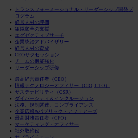
トランスフォーメーショナル・リーダーシップ開発プ
ログラム
経営人材の評価
組織変革の支援
エグゼクティブサーチ
企業統治アドバイザリー
経営人材の育成
CEOサクセッション
チームの機能強化
リーダーシップ研修
最高経営責任者（CEO）
情報テクノロジーオフィサー（CIO, CTO）
サステナビリティ（CSR）
ダイバーシティ＆インクルージョン
法務、規制関連、コンプライアンス
企業広報&パブリック・アフェアーズ
最高財務責任者（CFO）
マーケティング・オフィサー
社外取締役
サプライチェーン