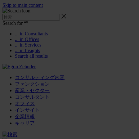
Skip to main content
Search for “
”
... in Consultants
... in Offices
... in Services
... in Insights
Search all results
コンサルティング内容
ファンクション
産業・セクター
コンサルタント
オフィス
インサイト
企業情報
キャリア