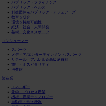
パブリック・ファイナンス
パブリック・ヘルス
利益団体＆パブリック・アフェアーズ
教育＆研究
環境＆持続可能性
経済・社会・人間開発
芸術、文化＆スポーツ
コンシューマー
スポーツ
メディア/エンターテインメント/スポーツ
リテール、アパレル＆高級消費財
旅行・ホスピタリティ
消費財
製造業
エネルギー
化学・プロセス産業
機械・産業テクノロジー
自動車・輸送機器