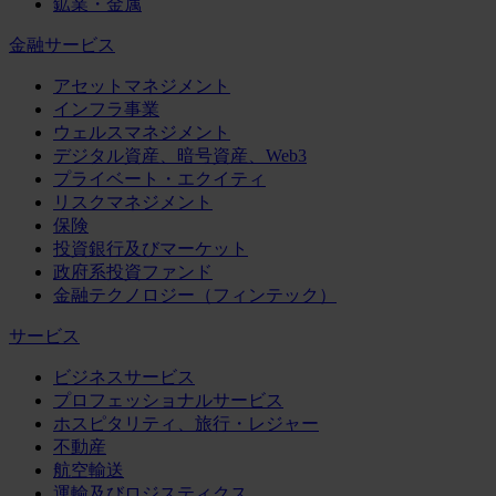
鉱業・金属
金融サービス
アセットマネジメント
インフラ事業
ウェルスマネジメント
デジタル資産、暗号資産、Web3
プライベート・エクイティ
リスクマネジメント
保険
投資銀行及びマーケット
政府系投資ファンド
金融テクノロジー（フィンテック）
サービス
ビジネスサービス
プロフェッショナルサービス
ホスピタリティ、旅行・レジャー
不動産
航空輸送
運輸及びロジスティクス