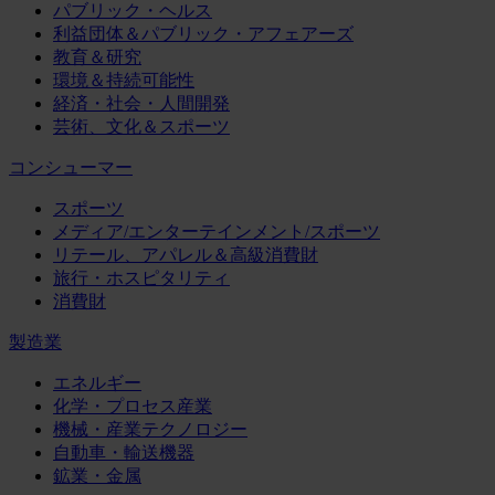
パブリック・ヘルス
利益団体＆パブリック・アフェアーズ
教育＆研究
環境＆持続可能性
経済・社会・人間開発
芸術、文化＆スポーツ
コンシューマー
スポーツ
メディア/エンターテインメント/スポーツ
リテール、アパレル＆高級消費財
旅行・ホスピタリティ
消費財
製造業
エネルギー
化学・プロセス産業
機械・産業テクノロジー
自動車・輸送機器
鉱業・金属