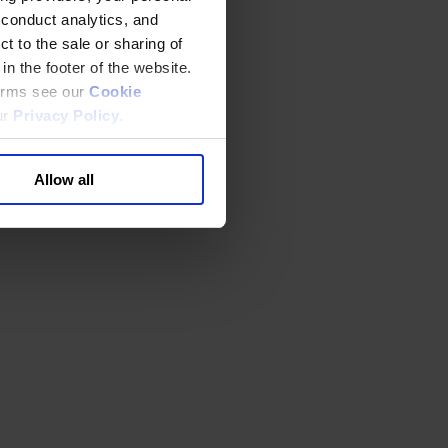
 conduct analytics, and
t to the sale or sharing of
in the footer of the website.
terms see our
Cookie
ur
Privacy Policy
.
Allow all