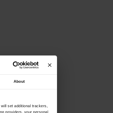
About
will set additional trackers,
ing providers, your personal