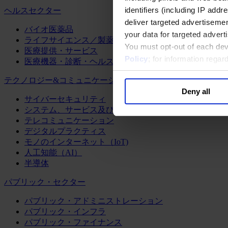
identifiers (including IP add
ヘルスセクター
deliver targeted advertisemen
バイオ医薬品
your data for targeted advert
ライフサイエンス／製薬
You must opt-out of each dev
医療提供・サービス
Policy
; for information rega
医療機器・診断・ヘルスケアテクノロジー
テクノロジー&コミュニケーション
Deny all
サイバーセキュリティ
システム、サービス及びソフトウェア
テレコミュニケーション
デジタルプラクティス
モノのインターネット（IoT)
人工知能（AI）
半導体
パブリック・セクター
パブリック・アドミニストレーション
パブリック・インフラ
パブリック・ファイナンス