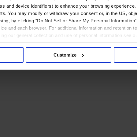
ress and device identifiers) to enhance your browsing experience,
ts. You may modify or withdraw your consent or, in the US, objec
ising, by clicking “Do Not Sell or Share My Personal Information” 
ice and each browser. For additional information and retention 
rding our general collection and use of personal information see o
Customize