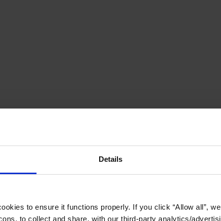
Details
okies to ensure it functions properly. If you click “Allow all”, we 
ons, to collect and share, with our third-party analytics/advertis