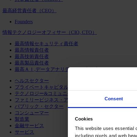
最高経営責任者（CEO）
Founders
情報テクノロジーオフィサー（CIO, CTO）
最高情報セキュリティ責任者
最高情報責任者
最高技術責任者
最高製品責任者
最高ＡＩ,データアナリティクス責任者
ヘルスセクター
プライベートキャピタル
テクノロジー&コミュニケーション
Consent
ファミリービジネス・アドバイザリー
パブリック・セクター
コンシューマー
Cookies
製造業
金融サービス
This website uses essential co
サービス
including pixels and web beac