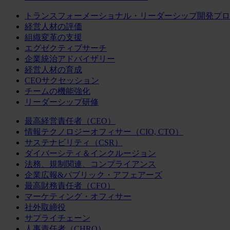
トランスフォーメーショナル・リーダーシップ開発プロ
経営人材の評価
組織変革の支援
エグゼクティブサーチ
企業統治アドバイザリー
経営人材の育成
CEOサクセッション
チームの機能強化
リーダーシップ研修
最高経営責任者（CEO）
情報テクノロジーオフィサー（CIO, CTO）
サステナビリティ（CSR）
ダイバーシティ＆インクルージョン
法務、規制関連、コンプライアンス
企業広報&パブリック・アフェアーズ
最高財務責任者（CFO）
マーケティング・オフィサー
社外取締役
サプライチェーン
人事責任者（CHRO）