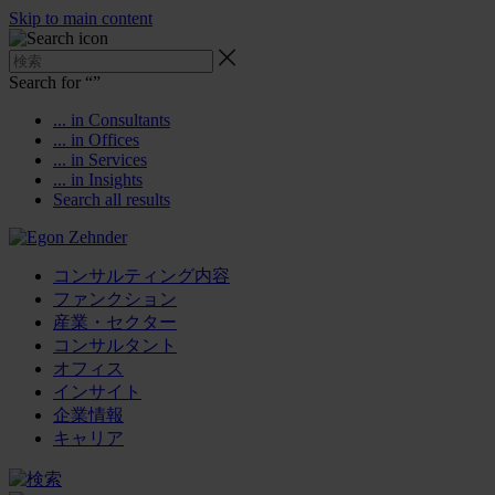
Skip to main content
Search for “
”
... in Consultants
... in Offices
... in Services
... in Insights
Search all results
コンサルティング内容
ファンクション
産業・セクター
コンサルタント
オフィス
インサイト
企業情報
キャリア