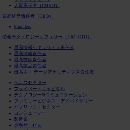
人事責任者（CHRO）
最高経営責任者（CEO）
Founders
情報テクノロジーオフィサー（CIO, CTO）
最高情報セキュリティ責任者
最高情報責任者
最高技術責任者
最高製品責任者
最高ＡＩ,データアナリティクス責任者
ヘルスセクター
プライベートキャピタル
テクノロジー&コミュニケーション
ファミリービジネス・アドバイザリー
パブリック・セクター
コンシューマー
製造業
金融サービス