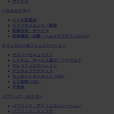
サービス
ヘルスセクター
バイオ医薬品
ライフサイエンス／製薬
医療提供・サービス
医療機器・診断・ヘルスケアテクノロジー
テクノロジー&コミュニケーション
サイバーセキュリティ
システム、サービス及びソフトウェア
テレコミュニケーション
デジタルプラクティス
モノのインターネット（IoT)
人工知能（AI）
半導体
パブリック・セクター
パブリック・アドミニストレーション
パブリック・インフラ