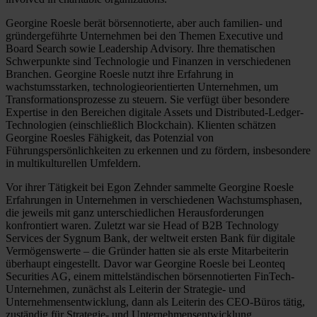
Georgine Roesle berät börsennotierte, aber auch familien- und
gründergeführte Unternehmen bei den Themen Executive und
Board Search sowie Leadership Advisory. Ihre thematischen
Schwerpunkte sind Technologie und Finanzen in verschiedenen
Branchen. Georgine Roesle nutzt ihre Erfahrung in
wachstumsstarken, technologieorientierten Unternehmen, um
Transformationsprozesse zu steuern. Sie verfügt über besondere
Expertise in den Bereichen digitale Assets und Distributed-Ledger-
Technologien (einschließlich Blockchain). Klienten schätzen
Georgine Roesles Fähigkeit, das Potenzial von
Führungspersönlichkeiten zu erkennen und zu fördern, insbesondere
in multikulturellen Umfeldern.
Vor ihrer Tätigkeit bei Egon Zehnder sammelte Georgine Roesle
Erfahrungen in Unternehmen in verschiedenen Wachstumsphasen,
die jeweils mit ganz unterschiedlichen Herausforderungen
konfrontiert waren. Zuletzt war sie Head of B2B Technology
Services der Sygnum Bank, der weltweit ersten Bank für digitale
Vermögenswerte – die Gründer hatten sie als erste Mitarbeiterin
überhaupt eingestellt. Davor war Georgine Roesle bei Leonteq
Securities AG, einem mittelständischen börsennotierten FinTech-
Unternehmen, zunächst als Leiterin der Strategie- und
Unternehmensentwicklung, dann als Leiterin des CEO-Büros tätig,
zuständig für Strategie- und Unternehmensentwicklung,