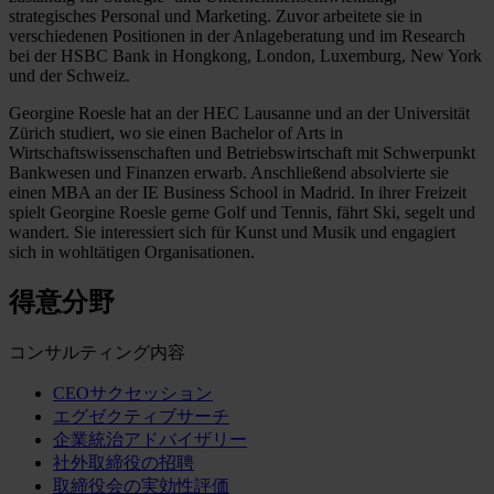
strategisches Personal und Marketing. Zuvor arbeitete sie in
verschiedenen Positionen in der Anlageberatung und im Research
bei der HSBC Bank in Hongkong, London, Luxemburg, New York
und der Schweiz.
Georgine Roesle hat an der HEC Lausanne und an der Universität
Zürich studiert, wo sie einen Bachelor of Arts in
Wirtschaftswissenschaften und Betriebswirtschaft mit Schwerpunkt
Bankwesen und Finanzen erwarb. Anschließend absolvierte sie
einen MBA an der IE Business School in Madrid. In ihrer Freizeit
spielt Georgine Roesle gerne Golf und Tennis, fährt Ski, segelt und
wandert. Sie interessiert sich für Kunst und Musik und engagiert
sich in wohltätigen Organisationen.
得意分野
コンサルティング内容
CEOサクセッション
エグゼクティブサーチ
企業統治アドバイザリー
社外取締役の招聘
取締役会の実効性評価