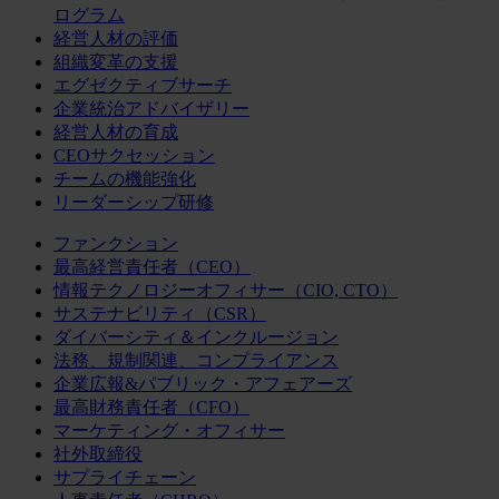
ログラム
経営人材の評価
組織変革の支援
エグゼクティブサーチ
企業統治アドバイザリー
経営人材の育成
CEOサクセッション
チームの機能強化
リーダーシップ研修
ファンクション
最高経営責任者（CEO）
情報テクノロジーオフィサー（CIO, CTO）
サステナビリティ（CSR）
ダイバーシティ＆インクルージョン
法務、規制関連、コンプライアンス
企業広報&パブリック・アフェアーズ
最高財務責任者（CFO）
マーケティング・オフィサー
社外取締役
サプライチェーン