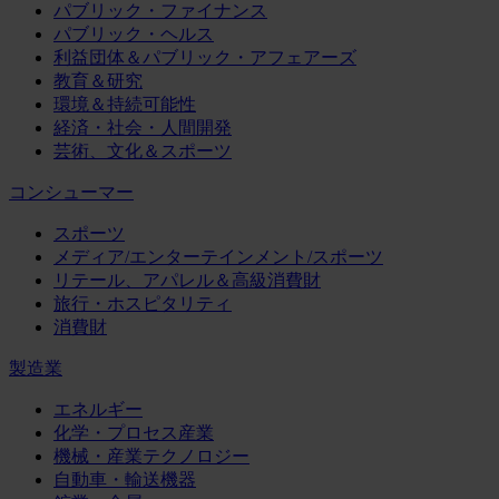
パブリック・ファイナンス
パブリック・ヘルス
利益団体＆パブリック・アフェアーズ
教育＆研究
環境＆持続可能性
経済・社会・人間開発
芸術、文化＆スポーツ
コンシューマー
スポーツ
メディア/エンターテインメント/スポーツ
リテール、アパレル＆高級消費財
旅行・ホスピタリティ
消費財
製造業
エネルギー
化学・プロセス産業
機械・産業テクノロジー
自動車・輸送機器