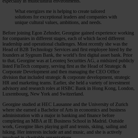
especially in multicultural environments.
What energizes me is helping to create tailored
solutions for exceptional leaders and companies with
unique cultural values, ambitions, and needs.
Before joining Egon Zehnder, Georgine gained experience working
for companies in different stages, each of which faced different
leadership and operational challenges. Most recently she was the
Head of B2B Technology Services and first employee hired by the
founders at Sygnum Bank, the world’s first digital asset bank. Prior
to that, Georgine was at Leonteq Securities AG, a midsized publicly
listed FinTech company, serving first as the Head of Strategic &
Corporate Development and then managing the CEO Office
division that included strategic & corporate development, strategic
HR and marketing teams. Earlier, she held a variety of investment
advisory and research roles at HSBC Bank in Hong Kong, London,
Luxembourg, New York and Switzerland.
Georgine studied at HEC Lausanne and the University of Zurich
where she earned a Bachelor of Arts in economics and business
administration with a major in banking and finance before
completing an MBA at IE Business School in Madrid. Outside
work, Georgine likes playing golf and tennis, skiing, sailing and
hiking. Her interests include art and music, and she is actively
involved in charitable organizations.