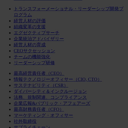
トランスフォーメーショナル・リーダーシップ開発プ
ログラム
経営人材の評価
組織変革の支援
エグゼクティブサーチ
企業統治アドバイザリー
経営人材の育成
CEOサクセッション
チームの機能強化
リーダーシップ研修
最高経営責任者（CEO）
情報テクノロジーオフィサー（CIO, CTO）
サステナビリティ（CSR）
ダイバーシティ＆インクルージョン
法務、規制関連、コンプライアンス
企業広報&パブリック・アフェアーズ
最高財務責任者（CFO）
マーケティング・オフィサー
社外取締役
サプライチェーン