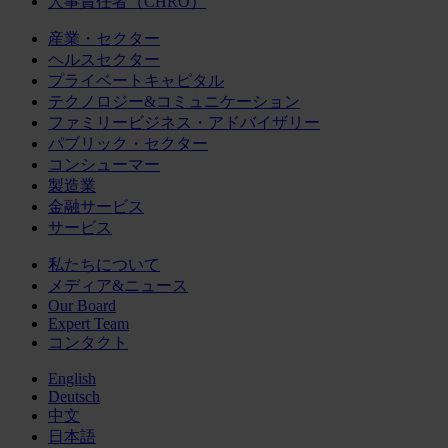
人事責任者（CHRO）
産業・セクター
ヘルスセクター
プライベートキャピタル
テクノロジー&コミュニケーション
ファミリービジネス・アドバイザリー
パブリック・セクター
コンシューマー
製造業
金融サービス
サービス
私たちについて
メディア&ニュース
Our Board
Expert Team
コンタクト
English
Deutsch
中文
日本語