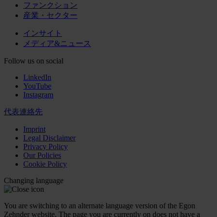
ファンクション
産業・セクター
インサイト
メディア&ニュース
Follow us on social
LinkedIn
YouTube
Instagram
代表連絡先
Imprint
Legal Disclaimer
Privacy Policy
Our Policies
Cookie Policy
Changing language
You are switching to an alternate language version of the Egon
Zehnder website. The page you are currently on does not have a