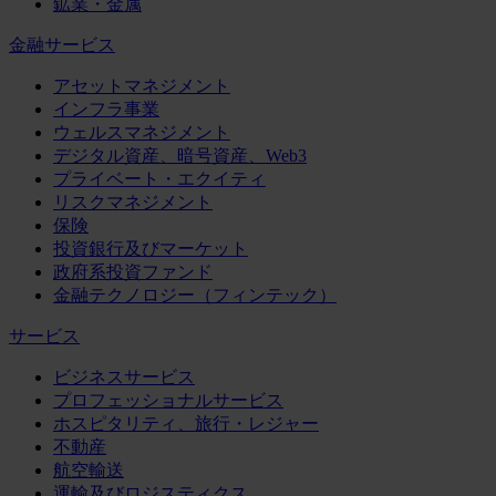
鉱業・金属
金融サービス
アセットマネジメント
インフラ事業
ウェルスマネジメント
デジタル資産、暗号資産、Web3
プライベート・エクイティ
リスクマネジメント
保険
投資銀行及びマーケット
政府系投資ファンド
金融テクノロジー（フィンテック）
サービス
ビジネスサービス
プロフェッショナルサービス
ホスピタリティ、旅行・レジャー
不動産
航空輸送
運輸及びロジスティクス