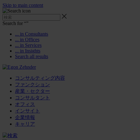
Skip to main content
Search for “
”
... in Consultants
... in Offices
... in Services
... in Insights
Search all results
コンサルティング内容
ファンクション
産業・セクター
コンサルタント
オフィス
インサイト
企業情報
キャリア