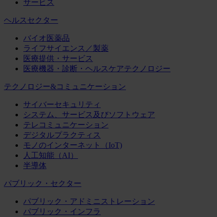
サービス
ヘルスセクター
バイオ医薬品
ライフサイエンス／製薬
医療提供・サービス
医療機器・診断・ヘルスケアテクノロジー
テクノロジー&コミュニケーション
サイバーセキュリティ
システム、サービス及びソフトウェア
テレコミュニケーション
デジタルプラクティス
モノのインターネット（IoT)
人工知能（AI）
半導体
パブリック・セクター
パブリック・アドミニストレーション
パブリック・インフラ