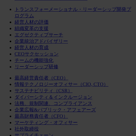
トランスフォーメーショナル・リーダーシップ開発プ
ログラム
経営人材の評価
組織変革の支援
エグゼクティブサーチ
企業統治アドバイザリー
経営人材の育成
CEOサクセッション
チームの機能強化
リーダーシップ研修
最高経営責任者（CEO）
情報テクノロジーオフィサー（CIO, CTO）
サステナビリティ（CSR）
ダイバーシティ＆インクルージョン
法務、規制関連、コンプライアンス
企業広報&パブリック・アフェアーズ
最高財務責任者（CFO）
マーケティング・オフィサー
社外取締役
サプライチェーン