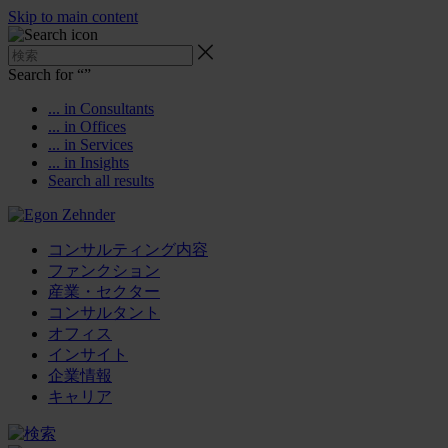
Skip to main content
Search for “
”
... in Consultants
... in Offices
... in Services
... in Insights
Search all results
コンサルティング内容
ファンクション
産業・セクター
コンサルタント
オフィス
インサイト
企業情報
キャリア