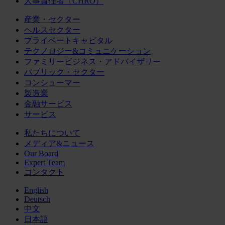
人事責任者（CHRO）
産業・セクター
ヘルスセクター
プライベートキャピタル
テクノロジー&コミュニケーション
ファミリービジネス・アドバイザリー
パブリック・セクター
コンシューマー
製造業
金融サービス
サービス
私たちについて
メディア&ニュース
Our Board
Expert Team
コンタクト
English
Deutsch
中文
日本語