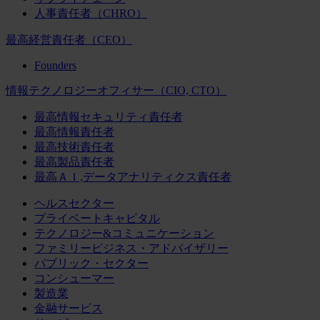
人事責任者（CHRO）
最高経営責任者（CEO）
Founders
情報テクノロジーオフィサー（CIO, CTO）
最高情報セキュリティ責任者
最高情報責任者
最高技術責任者
最高製品責任者
最高ＡＩ,データアナリティクス責任者
ヘルスセクター
プライベートキャピタル
テクノロジー&コミュニケーション
ファミリービジネス・アドバイザリー
パブリック・セクター
コンシューマー
製造業
金融サービス