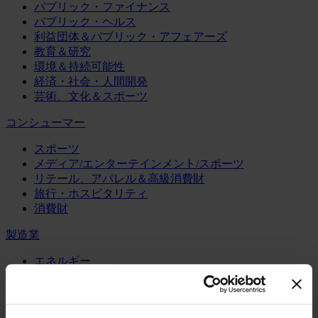
パブリック・ファイナンス
パブリック・ヘルス
利益団体＆パブリック・アフェアーズ
教育＆研究
環境＆持続可能性
経済・社会・人間開発
芸術、文化＆スポーツ
コンシューマー
スポーツ
メディア/エンターテインメント/スポーツ
リテール、アパレル＆高級消費財
旅行・ホスピタリティ
消費財
製造業
エネルギー
化学・プロセス産業
機械・産業テクノロジー
自動車・輸送機器