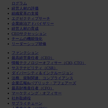
ログラム
経営人材の評価
組織変革の支援
エグゼクティブサーチ
企業統治アドバイザリー
経営人材の育成
CEOサクセッション
チームの機能強化
リーダーシップ研修
ファンクション
最高経営責任者（CEO）
情報テクノロジーオフィサー（CIO, CTO）
サステナビリティ（CSR）
ダイバーシティ＆インクルージョン
法務、規制関連、コンプライアンス
企業広報&パブリック・アフェアーズ
最高財務責任者（CFO）
マーケティング・オフィサー
社外取締役
サプライチェーン