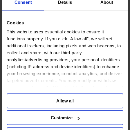
鉱業・金属
Consent
Details
About
金融サービス
アセットマネジメント
Cookies
インフラ事業
This website uses essential cookies to ensure it
ウェルスマネジメント
functions properly. If you click “Allow all”, we will set
デジタル資産、暗号資産、Web3
additional trackers, including pixels and web beacons, to
プライベート・エクイティ
collect and share, with our third-party
リスクマネジメント
保険
analytics/advertising providers, your personal identifiers
投資銀行及びマーケット
(including IP address and device identifiers) to enhance
政府系投資ファンド
your browsing experience, conduct analytics, and deliver
金融テクノロジー（フィンテック）
targeted advertisements. You may modify or withdraw
your consent or, in the US, object to the sale or sharing of
サービス
your data for targeted advertising, by clicking “Do Not
ビジネスサービス
Allow all
Sell or Share My Personal Information” in the footer of
プロフェッショナルサービス
the website. You must opt-out of each device and each
ホスピタリティ、旅行・レジャー
browser. For additional information and retention terms
不動産
Customize
see our
Cookie Policy
; for information regarding our
航空輸送
運輸及びロジスティクス
general collection and use of personal information see