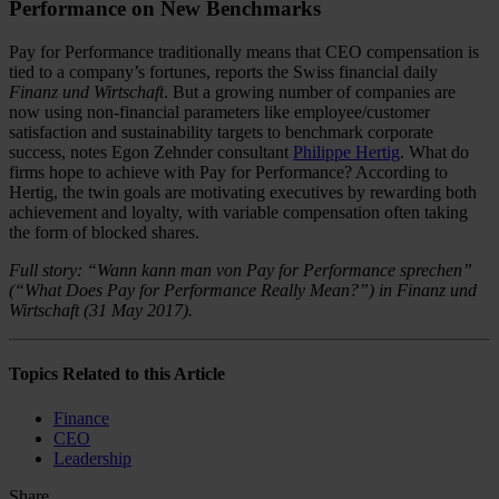
Performance on New Benchmarks
Pay for Performance traditionally means that CEO compensation is
tied to a company’s fortunes, reports the Swiss financial daily
Finanz und Wirtschaft
. But a growing number of companies are
now using non-financial parameters like employee/customer
satisfaction and sustainability targets to benchmark corporate
success, notes Egon Zehnder consultant
Philippe Hertig
. What do
firms hope to achieve with Pay for Performance? According to
Hertig, the twin goals are motivating executives by rewarding both
achievement and loyalty, with variable compensation often taking
the form of blocked shares.
Full story: “Wann kann man von Pay for Performance sprechen”
(“What Does Pay for Performance Really Mean?”) in Finanz und
Wirtschaft (31 May 2017).
Topics Related to this Article
Finance
CEO
Leadership
Share