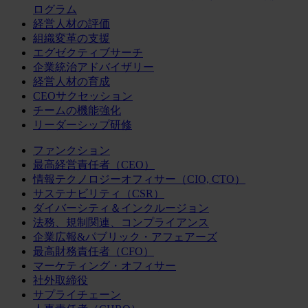
ログラム
経営人材の評価
組織変革の支援
エグゼクティブサーチ
企業統治アドバイザリー
経営人材の育成
CEOサクセッション
チームの機能強化
リーダーシップ研修
ファンクション
最高経営責任者（CEO）
情報テクノロジーオフィサー（CIO, CTO）
サステナビリティ（CSR）
ダイバーシティ＆インクルージョン
法務、規制関連、コンプライアンス
企業広報&パブリック・アフェアーズ
最高財務責任者（CFO）
マーケティング・オフィサー
社外取締役
サプライチェーン