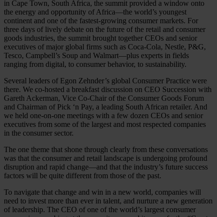
in Cape Town, South Africa, the summit provided a window onto
the energy and opportunity of Africa—the world’s youngest
continent and one of the fastest-growing consumer markets. For
three days of lively debate on the future of the retail and consumer
goods industries, the summit brought together CEOs and senior
executives of major global firms such as Coca-Cola, Nestle, P&G,
Tesco, Campbell’s Soup and Walmart—plus experts in fields
ranging from digital, to consumer behavior, to sustainability.
Several leaders of Egon Zehnder’s global Consumer Practice were
there. We co-hosted a breakfast discussion on CEO Succession with
Gareth Ackerman, Vice Co-Chair of the Consumer Goods Forum
and Chairman of Pick ‘n Pay, a leading South African retailer. And
we held one-on-one meetings with a few dozen CEOs and senior
executives from some of the largest and most respected companies
in the consumer sector.
The one theme that shone through clearly from these conversations
was that the consumer and retail landscape is undergoing profound
disruption and rapid change—and that the industry’s future success
factors will be quite different from those of the past.
To navigate that change and win in a new world, companies will
need to invest more than ever in talent, and nurture a new generation
of leadership. The CEO of one of the world’s largest consumer