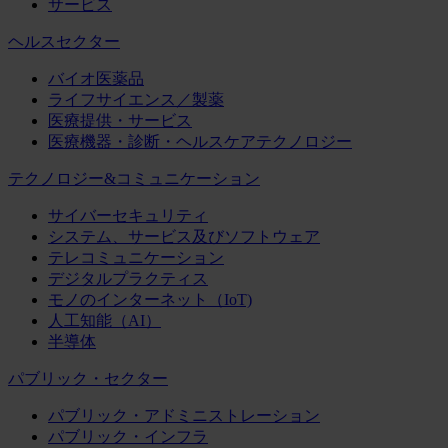
サービス
ヘルスセクター
バイオ医薬品
ライフサイエンス／製薬
医療提供・サービス
医療機器・診断・ヘルスケアテクノロジー
テクノロジー&コミュニケーション
サイバーセキュリティ
システム、サービス及びソフトウェア
テレコミュニケーション
デジタルプラクティス
モノのインターネット（IoT)
人工知能（AI）
半導体
パブリック・セクター
パブリック・アドミニストレーション
パブリック・インフラ