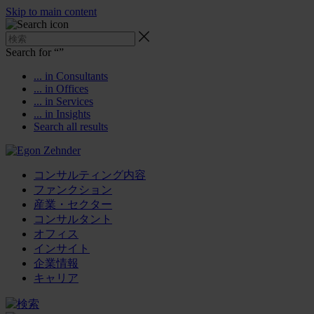
Skip to main content
Search for “
”
... in Consultants
... in Offices
... in Services
... in Insights
Search all results
コンサルティング内容
ファンクション
産業・セクター
コンサルタント
オフィス
インサイト
企業情報
キャリア