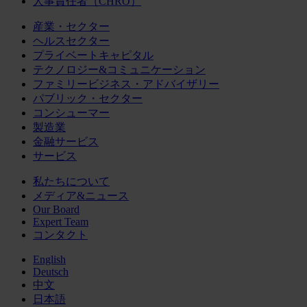
人事責任者（CHRO）
産業・セクター
ヘルスセクター
プライベートキャピタル
テクノロジー&コミュニケーション
ファミリービジネス・アドバイザリー
パブリック・セクター
コンシューマー
製造業
金融サービス
サービス
私たちについて
メディア&ニュース
Our Board
Expert Team
コンタクト
English
Deutsch
中文
日本語