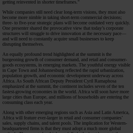
getting reinvented in shorter timeframes.”
While companies still need clear long-term visions, they must also
become more nimble in taking short-term commercial decisions;
three- to five-year strategic plans will become outdated very quickly.
One presenter shared the provocative view that today’s corporate
structures will struggle to drive innovation at the necessary pace—
and will need to constantly acquire small businesses to keep
disrupting themselves.
An equally profound trend highlighted at the summit is the
burgeoning growth of consumer demand, and retail and consumer-
goods ecosystems, in emerging markets. The youthful energy visible
in Cape Town and Johannesburg reflected the rapid urbanization,
population growth, and economic development underway across
Africa. As South African Deputy President Cyril Ramaphosa
emphasized at the summit, the continent includes seven of the ten
fastest-growing economies in the world. Africa will soon have more
large cities than Europe, and millions of households are entering the
consuming class each year.
Along with other emerging regions such as Asia and Latin America,
Africa will feature ever-larger in retail and consumer companies’
sales, supply chains, and talent pools. The implication for Western-
headquartered firms is that they must adopt a much more global