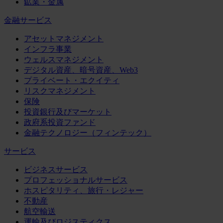
鉱業・金属
金融サービス
アセットマネジメント
インフラ事業
ウェルスマネジメント
デジタル資産、暗号資産、Web3
プライベート・エクイティ
リスクマネジメント
保険
投資銀行及びマーケット
政府系投資ファンド
金融テクノロジー（フィンテック）
サービス
ビジネスサービス
プロフェッショナルサービス
ホスピタリティ、旅行・レジャー
不動産
航空輸送
運輸及びロジスティクス