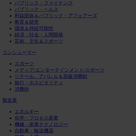
パブリック・ファイナンス
パブリック・ヘルス
利益団体＆パブリック・アフェアーズ
教育＆研究
環境＆持続可能性
経済・社会・人間開発
芸術、文化＆スポーツ
コンシューマー
スポーツ
メディア/エンターテインメント/スポーツ
リテール、アパレル＆高級消費財
旅行・ホスピタリティ
消費財
製造業
エネルギー
化学・プロセス産業
機械・産業テクノロジー
自動車・輸送機器