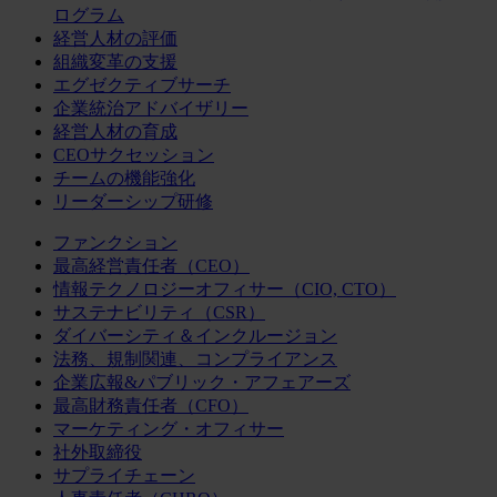
ログラム
経営人材の評価
組織変革の支援
エグゼクティブサーチ
企業統治アドバイザリー
経営人材の育成
CEOサクセッション
チームの機能強化
リーダーシップ研修
ファンクション
最高経営責任者（CEO）
情報テクノロジーオフィサー（CIO, CTO）
サステナビリティ（CSR）
ダイバーシティ＆インクルージョン
法務、規制関連、コンプライアンス
企業広報&パブリック・アフェアーズ
最高財務責任者（CFO）
マーケティング・オフィサー
社外取締役
サプライチェーン