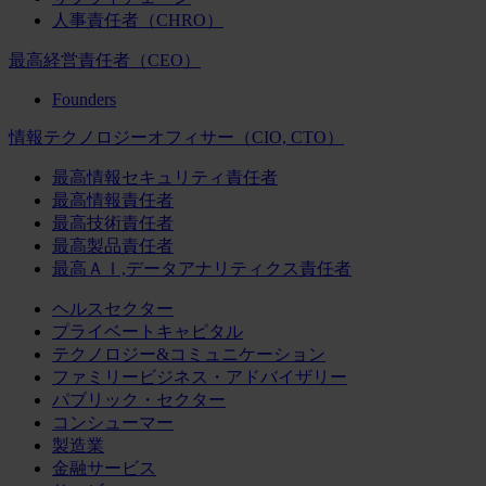
人事責任者（CHRO）
最高経営責任者（CEO）
Founders
情報テクノロジーオフィサー（CIO, CTO）
最高情報セキュリティ責任者
最高情報責任者
最高技術責任者
最高製品責任者
最高ＡＩ,データアナリティクス責任者
ヘルスセクター
プライベートキャピタル
テクノロジー&コミュニケーション
ファミリービジネス・アドバイザリー
パブリック・セクター
コンシューマー
製造業
金融サービス