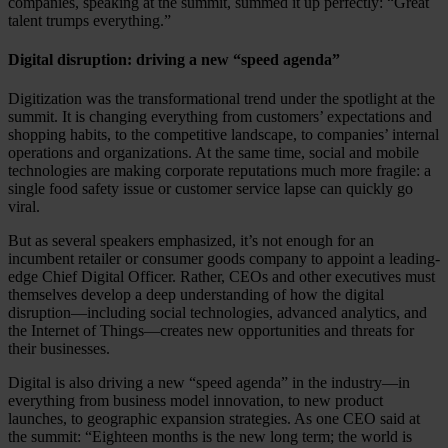
companies, speaking at the summit, summed it up perfectly: “Great
talent trumps everything.”
Digital disruption: driving a new “speed agenda”
Digitization was the transformational trend under the spotlight at the
summit. It is changing everything from customers’ expectations and
shopping habits, to the competitive landscape, to companies’ internal
operations and organizations. At the same time, social and mobile
technologies are making corporate reputations much more fragile: a
single food safety issue or customer service lapse can quickly go
viral.
But as several speakers emphasized, it’s not enough for an
incumbent retailer or consumer goods company to appoint a leading-
edge Chief Digital Officer. Rather, CEOs and other executives must
themselves develop a deep understanding of how the digital
disruption—including social technologies, advanced analytics, and
the Internet of Things—creates new opportunities and threats for
their businesses.
Digital is also driving a new “speed agenda” in the industry—in
everything from business model innovation, to new product
launches, to geographic expansion strategies. As one CEO said at
the summit: “Eighteen months is the new long term; the world is