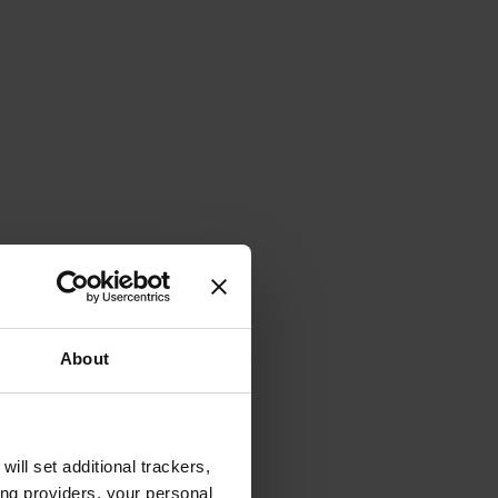
About
will set additional trackers,
ing providers, your personal