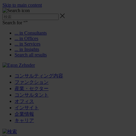
Skip to main content
Search for “
”
... in Consultants
... in Offices
... in Services
... in Insights
Search all results
コンサルティング内容
ファンクション
産業・セクター
コンサルタント
オフィス
インサイト
企業情報
キャリア