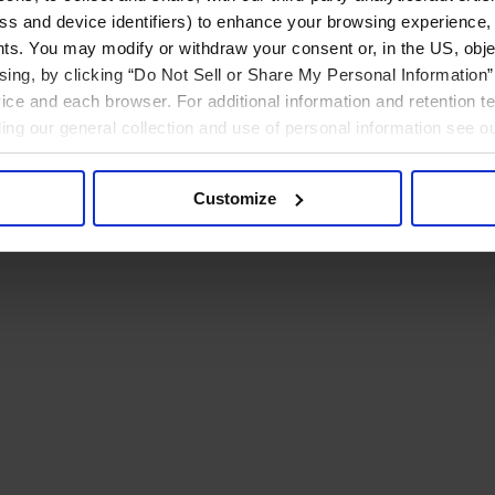
ress and device identifiers) to enhance your browsing experience,
ts. You may modify or withdraw your consent or, in the US, objec
ising, by clicking “Do Not Sell or Share My Personal Information” 
ice and each browser. For additional information and retention 
rding our general collection and use of personal information see o
Customize