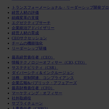
トランスフォーメーショナル・リーダーシップ開発プロ
経営人材の評価
組織変革の支援
エグゼクティブサーチ
企業統治アドバイザリー
経営人材の育成
CEOサクセッション
チームの機能強化
リーダーシップ研修
最高経営責任者（CEO）
情報テクノロジーオフィサー（CIO, CTO）
サステナビリティ（CSR）
ダイバーシティ＆インクルージョン
法務、規制関連、コンプライアンス
企業広報&パブリック・アフェアーズ
最高財務責任者（CFO）
マーケティング・オフィサー
社外取締役
サプライチェーン
人事責任者（CHRO）