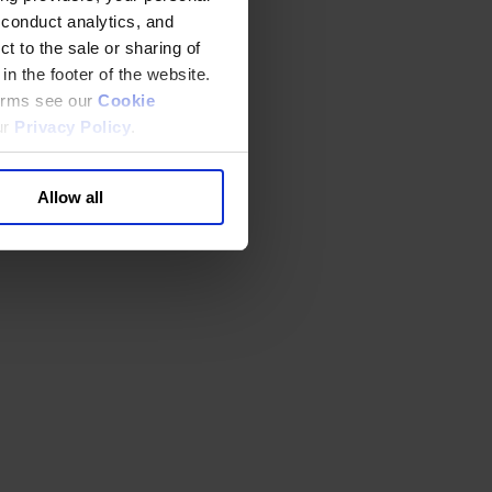
 conduct analytics, and
t to the sale or sharing of
in the footer of the website.
terms see our
Cookie
ur
Privacy Policy
.
Allow all