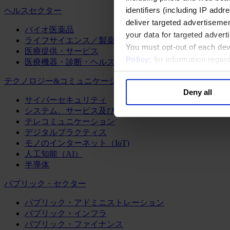
identifiers (including IP add
ヘルスセクター
deliver targeted advertisemen
バイオ医薬品
your data for targeted advert
ライフサイエンス／製薬
You must opt-out of each dev
医療提供・サービス
Policy
; for information rega
医療機器・診断・ヘルスケアテクノロジー
テクノロジー&コミュニケーション
Deny all
サイバーセキュリティ
システム、サービス及びソフトウェア
テレコミュニケーション
デジタルプラクティス
モノのインターネット（IoT)
人工知能（AI）
半導体
パブリック・セクター
パブリック・アドミニストレーション
パブリック・インフラ
パブリック・ファイナンス