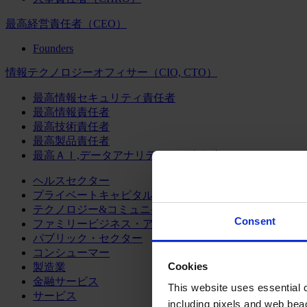
最高経営責任者（CEO）
Founders
情報テクノロジーオフィサー（CIO, CTO）
最高情報セキュリティ責任者
最高情報責任者
最高技術責任者
最高製品責任者
最高ＡＩ,データアナリティクス責任者
ヘルスセクター
プライベートキャピタル
テクノロジー&コミュニケーション
Consent
ファミリービジネス・アドバイザリー
パブリック・セクター
コンシューマー
Cookies
製造業
金融サービス
This website uses essential co
サービス
including pixels and web beac