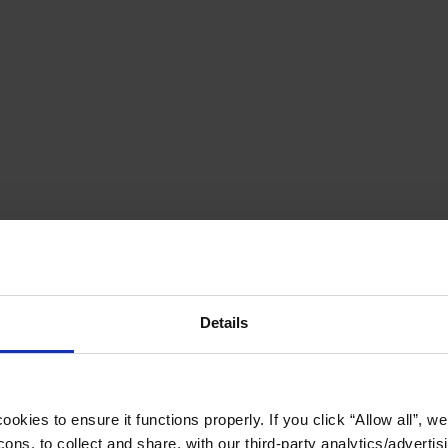
Details
okies to ensure it functions properly. If you click “Allow all”, we 
ons, to collect and share, with our third-party analytics/advertis