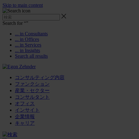
Skip to main content
Search for “
”
... in Consultants
... in Offices
... in Services
... in Insights
Search all results
コンサルティング内容
ファンクション
産業・セクター
コンサルタント
オフィス
インサイト
企業情報
キャリア