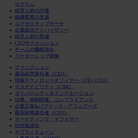
ログラム
経営人材の評価
組織変革の支援
エグゼクティブサーチ
企業統治アドバイザリー
経営人材の育成
CEOサクセッション
チームの機能強化
リーダーシップ研修
ファンクション
最高経営責任者（CEO）
情報テクノロジーオフィサー（CIO, CTO）
サステナビリティ（CSR）
ダイバーシティ＆インクルージョン
法務、規制関連、コンプライアンス
企業広報&パブリック・アフェアーズ
最高財務責任者（CFO）
マーケティング・オフィサー
社外取締役
サプライチェーン