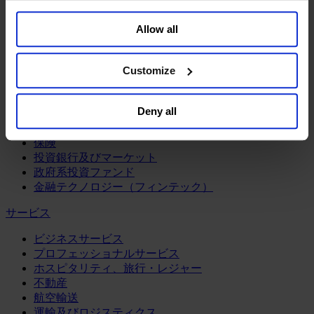
鉱業・金属
your data for targeted advertising, by clicking “Do Not
金融サービス
Allow all
Sell or Share My Personal Information” in the footer of
the website. You must opt-out of each device and each
アセットマネジメント
browser. For additional information and retention terms
インフラ事業
Customize
see our
Cookie Policy
; for information regarding our
ウェルスマネジメント
general collection and use of personal information see
デジタル資産、暗号資産、Web3
Deny all
プライベート・エクイティ
our
Privacy Policy
.
リスクマネジメント
保険
投資銀行及びマーケット
政府系投資ファンド
金融テクノロジー（フィンテック）
サービス
ビジネスサービス
プロフェッショナルサービス
ホスピタリティ、旅行・レジャー
不動産
航空輸送
運輸及びロジスティクス