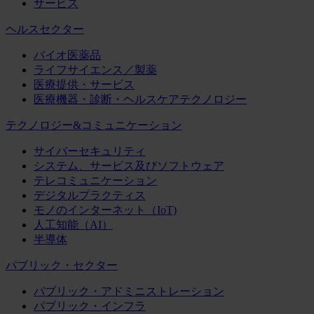
サービス
ヘルスセクター
バイオ医薬品
ライフサイエンス／製薬
医療提供・サービス
医療機器・診断・ヘルスケアテクノロジー
テクノロジー&コミュニケーション
サイバーセキュリティ
システム、サービス及びソフトウェア
テレコミュニケーション
デジタルプラクティス
モノのインターネット（IoT)
人工知能（AI）
半導体
パブリック・セクター
パブリック・アドミニストレーション
パブリック・インフラ