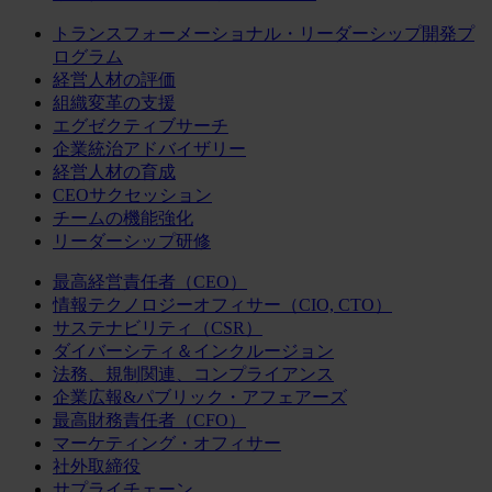
トランスフォーメーショナル・リーダーシップ開発プ
ログラム
経営人材の評価
組織変革の支援
エグゼクティブサーチ
企業統治アドバイザリー
経営人材の育成
CEOサクセッション
チームの機能強化
リーダーシップ研修
最高経営責任者（CEO）
情報テクノロジーオフィサー（CIO, CTO）
サステナビリティ（CSR）
ダイバーシティ＆インクルージョン
法務、規制関連、コンプライアンス
企業広報&パブリック・アフェアーズ
最高財務責任者（CFO）
マーケティング・オフィサー
社外取締役
サプライチェーン