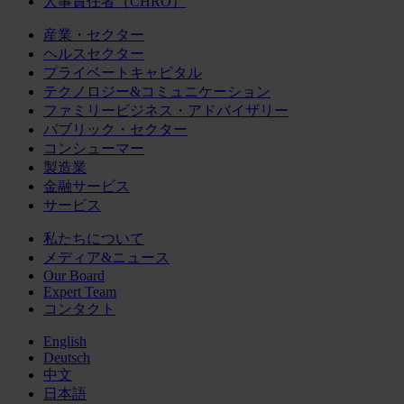
人事責任者（CHRO）
産業・セクター
ヘルスセクター
プライベートキャピタル
テクノロジー&コミュニケーション
ファミリービジネス・アドバイザリー
パブリック・セクター
コンシューマー
製造業
金融サービス
サービス
私たちについて
メディア&ニュース
Our Board
Expert Team
コンタクト
English
Deutsch
中文
日本語