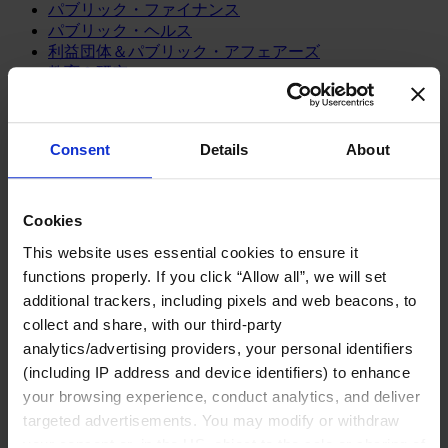
パブリック・ファイナンス
パブリック・ヘルス
利益団体＆パブリック・アフェアーズ
教育＆研究
環境＆持続可能性
経済・社会・人間開発
芸術、文化＆スポーツ
Consent
Details
About
コンシューマー
スポーツ
Cookies
メディア/エンターテインメント/スポーツ
リテール、アパレル＆高級消費財
This website uses essential cookies to ensure it
旅行・ホスピタリティ
functions properly. If you click “Allow all”, we will set
消費財
additional trackers, including pixels and web beacons, to
collect and share, with our third-party
製造業
analytics/advertising providers, your personal identifiers
エネルギー
(including IP address and device identifiers) to enhance
化学・プロセス産業
your browsing experience, conduct analytics, and deliver
機械・産業テクノロジー
targeted advertisements. You may modify or withdraw
自動車・輸送機器
your consent or, in the US, object to the sale or sharing of