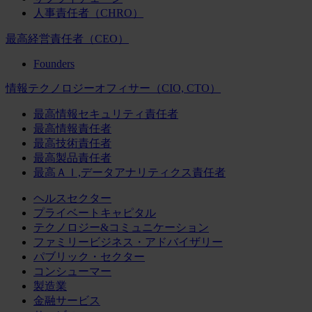
人事責任者（CHRO）
最高経営責任者（CEO）
Founders
情報テクノロジーオフィサー（CIO, CTO）
最高情報セキュリティ責任者
最高情報責任者
最高技術責任者
最高製品責任者
最高ＡＩ,データアナリティクス責任者
ヘルスセクター
プライベートキャピタル
テクノロジー&コミュニケーション
ファミリービジネス・アドバイザリー
パブリック・セクター
コンシューマー
製造業
金融サービス