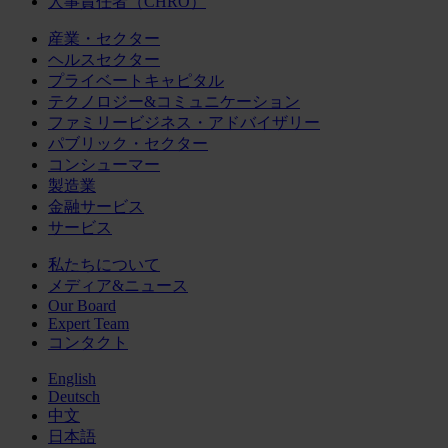
人事責任者（CHRO）
産業・セクター
ヘルスセクター
プライベートキャピタル
テクノロジー&コミュニケーション
ファミリービジネス・アドバイザリー
パブリック・セクター
コンシューマー
製造業
金融サービス
サービス
私たちについて
メディア&ニュース
Our Board
Expert Team
コンタクト
English
Deutsch
中文
日本語