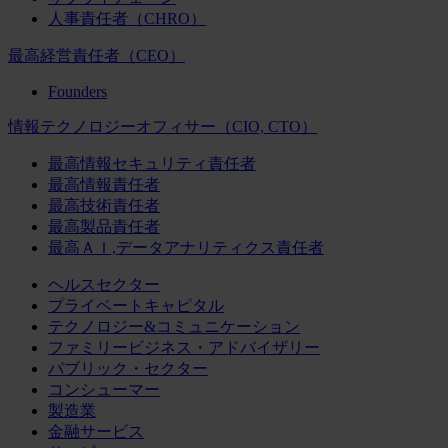
人事責任者（CHRO）
最高経営責任者（CEO）
Founders
情報テクノロジーオフィサー（CIO, CTO）
最高情報セキュリティ責任者
最高情報責任者
最高技術責任者
最高製品責任者
最高ＡＩ,データアナリティクス責任者
ヘルスセクター
プライベートキャピタル
テクノロジー&コミュニケーション
ファミリービジネス・アドバイザリー
パブリック・セクター
コンシューマー
製造業
金融サービス