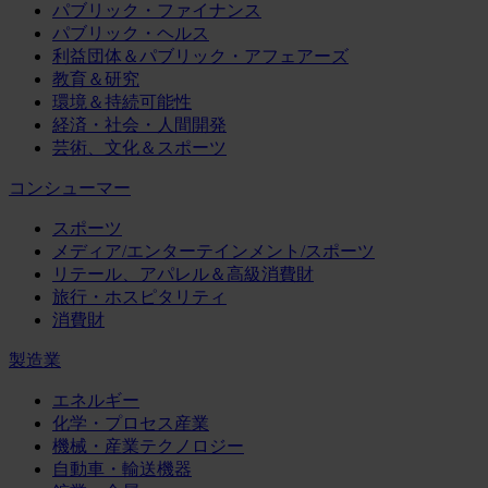
パブリック・ファイナンス
パブリック・ヘルス
利益団体＆パブリック・アフェアーズ
教育＆研究
環境＆持続可能性
経済・社会・人間開発
芸術、文化＆スポーツ
コンシューマー
スポーツ
メディア/エンターテインメント/スポーツ
リテール、アパレル＆高級消費財
旅行・ホスピタリティ
消費財
製造業
エネルギー
化学・プロセス産業
機械・産業テクノロジー
自動車・輸送機器