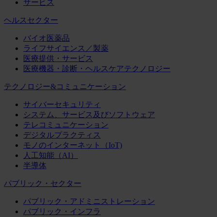
サービス
ヘルスセクター
バイオ医薬品
ライフサイエンス／製薬
医療提供・サービス
医療機器・診断・ヘルスケアテクノロジー
テクノロジー&コミュニケーション
サイバーセキュリティ
システム、サービス及びソフトウェア
テレコミュニケーション
デジタルプラクティス
モノのインターネット（IoT)
人工知能（AI）
半導体
パブリック・セクター
パブリック・アドミニストレーション
パブリック・インフラ