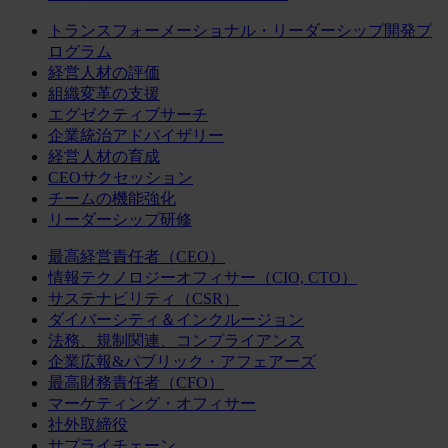
トランスフォーメーショナル・リーダーシップ開発プ
ログラム
経営人材の評価
組織変革の支援
エグゼクティブサーチ
企業統治アドバイザリー
経営人材の育成
CEOサクセッション
チームの機能強化
リーダーシップ研修
最高経営責任者（CEO）
情報テクノロジーオフィサー（CIO, CTO）
サステナビリティ（CSR）
ダイバーシティ＆インクルージョン
法務、規制関連、コンプライアンス
企業広報&パブリック・アフェアーズ
最高財務責任者（CFO）
マーケティング・オフィサー
社外取締役
サプライチェーン