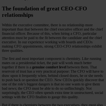
The foundation of great CEO-CFO
relationships
Within the executive committee, there is no relationship more
important than that between the chief executive officer and the chief
financial officer. Because of this, when hiring a CFO, particular
attention must be paid to the fit between the candidate and the chief
executive. In our experience working with boards and CEOs
making CFO appointments, strong CEO-CFO relationships exhibit
three qualities.
The first and most important component is chemistry. Like running
mates on a presidential ticket, the pair will work much better
together if there is a
genuine comfort level
between them. That
reservoir of trust has a very practical purpose: The CFO will have to
draw upon it frequently when, behind closed doors, he or she needs
to push back or question the CEO. New CEOs quickly discover that
one of the role’s biggest dangers is that no one wants to give them
bad news; the CFO must be able to do so unflinchingly. Not
surprisingly, the CEO often spends extra time in unstructured, social
settings with the CFO finalists to gauge this quality.
But if there is chemistry between the two executives, they must also