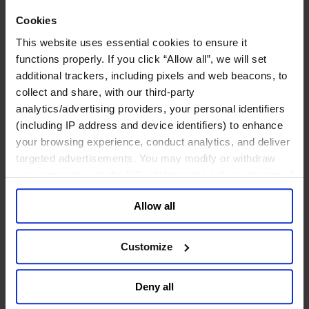
Cookies
メディア&ニュース
Our Board
This website uses essential cookies to ensure it
Expert Team
functions properly. If you click “Allow all”, we will set
コンタクト
additional trackers, including pixels and web beacons, to
collect and share, with our third-party
analytics/advertising providers, your personal identifiers
(including IP address and device identifiers) to enhance
コンサルティング内容
your browsing experience, conduct analytics, and deliver
ファンクション
targeted advertisements. You may modify or withdraw
産業・セクター
your consent or, in the US, object to the sale or sharing of
コンサルタント
your data for targeted advertising, by clicking “Do Not
オフィス
Allow all
Sell or Share My Personal Information” in the footer of
インサイト
企業情報
the website. You must opt-out of each device and each
キャリア
browser. For additional information and retention terms
Customize
see our
Cookie Policy
; for information regarding our
日本語
Change
general collection and use of personal information see
Deny all
コンサルティング内容
our
Privacy Policy
.
トランスフォーメーショナル・リーダーシップ開発プ