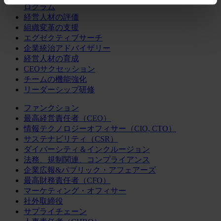
ログラム
経営人材の評価
組織変革の支援
エグゼクティブサーチ
企業統治アドバイザリー
経営人材の育成
CEOサクセッション
チームの機能強化
リーダーシップ研修
ファンクション
最高経営責任者（CEO）
情報テクノロジーオフィサー（CIO, CTO）
サステナビリティ（CSR）
ダイバーシティ＆インクルージョン
法務、規制関連、コンプライアンス
企業広報&パブリック・アフェアーズ
最高財務責任者（CFO）
マーケティング・オフィサー
社外取締役
サプライチェーン