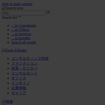
Skip to main content
Search for “
”
... in Consultants
... in Offices
... in Services
... in Insights
Search all results
コンサルティング内容
ファンクション
産業・セクター
コンサルタント
オフィス
インサイト
企業情報
キャリア