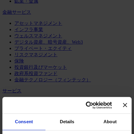
鉱業・金属
金融サービス
アセットマネジメント
インフラ事業
ウェルスマネジメント
デジタル資産、暗号資産、Web3
プライベート・エクイティ
リスクマネジメント
保険
投資銀行及びマーケット
政府系投資ファンド
金融テクノロジー（フィンテック）
サービス
ビジネスサービス
プロフェッショナルサービス
ホスピタリティ、旅行・レジャー
不動産
Consent
Details
About
航空輸送
運輸及びロジスティクス