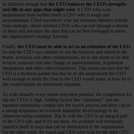
be different enough that
the CFO balances the CEO’s strengths
and fills in any gaps that might exist
. A CEO who is an
inspirational team builder needs a CFO who is tough and
unsentimental. Chief executives who are visionary thinkers benefit
from strategic, detail-oriented CFOs who can sort through a stream
of ideas and prioritize the ones that can be best leveraged to move
the organization’s strategy forward.
Finally,
the CFO must be able to act as an extension of the CEO
.
So that the CEO can continue to run the business and attend to the
board, investors and other constituencies, he or she needs to be able
to have someone else take charge of transformations, acquisition
integrations and other critical initiatives. This means not just that the
CFO is a business partner but that he or she understands the CEO
well enough to intuit the choices the CEO would make or how he or
she would handle an unforeseen situation.
As with virtually every senior executive position, the competition for
top-tier CFOs is high. Adding factors like “chemistry” into the
equation undeniably complicates the search process and there can be
a strong temptation to overlook intangible shortcomings in an
otherwise stellar candidate. But fit with the CEO is an integral part
of the CFO role, and if it’s not there, the problem will eventually
manifest itself in ways that can be detrimental to the organization.
On the other hand, the board and CEO who wait for the right CFO