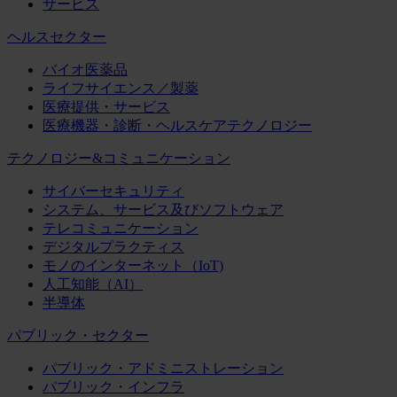
サービス
ヘルスセクター
バイオ医薬品
ライフサイエンス／製薬
医療提供・サービス
医療機器・診断・ヘルスケアテクノロジー
テクノロジー&コミュニケーション
サイバーセキュリティ
システム、サービス及びソフトウェア
テレコミュニケーション
デジタルプラクティス
モノのインターネット（IoT)
人工知能（AI）
半導体
パブリック・セクター
パブリック・アドミニストレーション
パブリック・インフラ