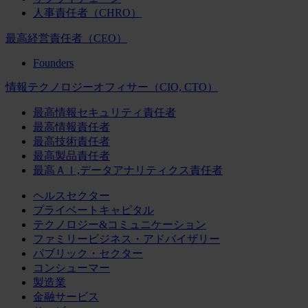
人事責任者（CHRO）
最高経営責任者（CEO）
Founders
情報テクノロジーオフィサー（CIO, CTO）
最高情報セキュリティ責任者
最高情報責任者
最高技術責任者
最高製品責任者
最高ＡＩ,データアナリティクス責任者
ヘルスセクター
プライベートキャピタル
テクノロジー&コミュニケーション
ファミリービジネス・アドバイザリー
パブリック・セクター
コンシューマー
製造業
金融サービス