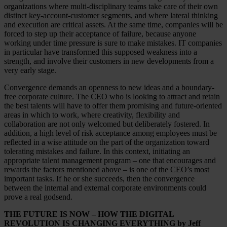
organizations where multi-disciplinary teams take care of their own
distinct key-account-customer segments, and where lateral thinking
and execution are critical assets. At the same time, companies will be
forced to step up their acceptance of failure, because anyone
working under time pressure is sure to make mistakes. IT companies
in particular have transformed this supposed weakness into a
strength, and involve their customers in new developments from a
very early stage.
Convergence demands an openness to new ideas and a boundary-
free corporate culture. The CEO who is looking to attract and retain
the best talents will have to offer them promising and future-oriented
areas in which to work, where creativity, flexibility and
collaboration are not only welcomed but deliberately fostered. In
addition, a high level of risk acceptance among employees must be
reflected in a wise attitude on the part of the organization toward
tolerating mistakes and failure. In this context, initiating an
appropriate talent management program – one that encourages and
rewards the factors mentioned above – is one of the CEO’s most
important tasks. If he or she succeeds, then the convergence
between the internal and external corporate environments could
prove a real godsend.
THE FUTURE IS NOW – HOW THE DIGITAL
REVOLUTION IS CHANGING EVERYTHING by Jeff