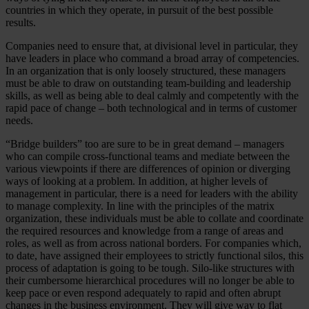
countries in which they operate, in pursuit of the best possible
results.
Companies need to ensure that, at divisional level in particular, they
have leaders in place who command a broad array of competencies.
In an organization that is only loosely structured, these managers
must be able to draw on outstanding team-building and leadership
skills, as well as being able to deal calmly and competently with the
rapid pace of change – both technological and in terms of customer
needs.
“Bridge builders” too are sure to be in great demand – managers
who can compile cross-functional teams and mediate between the
various viewpoints if there are differences of opinion or diverging
ways of looking at a problem. In addition, at higher levels of
management in particular, there is a need for leaders with the ability
to manage complexity. In line with the principles of the matrix
organization, these individuals must be able to collate and coordinate
the required resources and knowledge from a range of areas and
roles, as well as from across national borders. For companies which,
to date, have assigned their employees to strictly functional silos, this
process of adaptation is going to be tough. Silo-like structures with
their cumbersome hierarchical procedures will no longer be able to
keep pace or even respond adequately to rapid and often abrupt
changes in the business environment. They will give way to flat