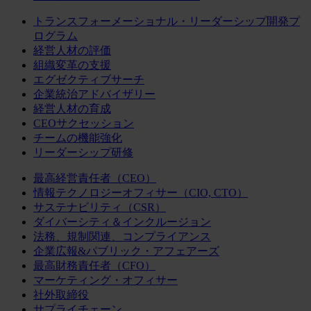
トランスフォーメーショナル・リーダーシップ開発プ
ログラム
経営人材の評価
組織変革の支援
エグゼクティブサーチ
企業統治アドバイザリー
経営人材の育成
CEOサクセッション
チームの機能強化
リーダーシップ研修
最高経営責任者（CEO）
情報テクノロジーオフィサー（CIO, CTO）
サステナビリティ（CSR）
ダイバーシティ＆インクルージョン
法務、規制関連、コンプライアンス
企業広報&パブリック・アフェアーズ
最高財務責任者（CFO）
マーケティング・オフィサー
社外取締役
サプライチェーン