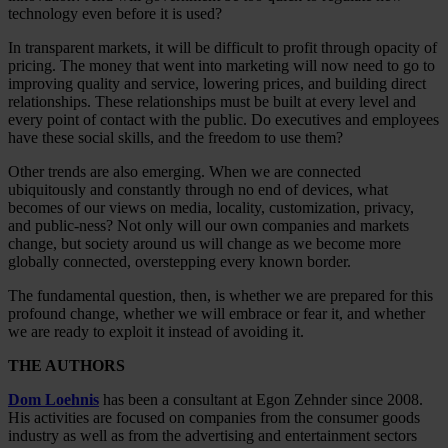
technology even before it is used?
In transparent markets, it will be difficult to profit through opacity of
pricing. The money that went into marketing will now need to go to
improving quality and service, lowering prices, and building direct
relationships. These relationships must be built at every level and
every point of contact with the public. Do executives and employees
have these social skills, and the freedom to use them?
Other trends are also emerging. When we are connected
ubiquitously and constantly through no end of devices, what
becomes of our views on media, locality, customization, privacy,
and public-ness? Not only will our own companies and markets
change, but society around us will change as we become more
globally connected, overstepping every known border.
The fundamental question, then, is whether we are prepared for this
profound change, whether we will embrace or fear it, and whether
we are ready to exploit it instead of avoiding it.
THE AUTHORS
Dom Loehnis
has been a consultant at Egon Zehnder since 2008.
His activities are focused on companies from the consumer goods
industry as well as from the advertising and entertainment sectors