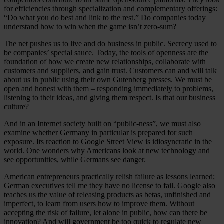
for efficiencies through specialization and complementary offerings:
“Do what you do best and link to the rest.” Do companies today
understand how to win when the game isn’t zero-sum?
The net pushes us to live and do business in public. Secrecy used to
be companies’ special sauce. Today, the tools of openness are the
foundation of how we create new relationships, collaborate with
customers and suppliers, and gain trust. Customers can and will talk
about us in public using their own Gutenberg presses. We must be
open and honest with them – responding immediately to problems,
listening to their ideas, and giving them respect. Is that our business
culture?
And in an Internet society built on “public-ness”, we must also
examine whether Germany in particular is prepared for such
exposure. Its reaction to Google Street View is idiosyncratic in the
world. One wonders why Americans look at new technology and
see opportunities, while Germans see danger.
American entrepreneurs practically relish failure as lessons learned;
German executives tell me they have no license to fail. Google also
teaches us the value of releasing products as betas, unfinished and
imperfect, to learn from users how to improve them. Without
accepting the risk of failure, let alone in public, how can there be
innovation? And will government be too quick to regulate new