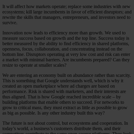
It will affect how markets operate; replace some industries with new
ecosystems; kill large incumbents in favor of efficient disruptors; and
rewrite the skills that managers, entrepreneurs, and investors need to
survive.
Innovation now leads to efficiency more than growth. We used to
measure success based on growth and the top line. Success today is
better measured by the ability to find efficiency in shared platforms,
openness, focus, collaboration, and concentrating instead on the
bottom line. Disruptors operating at very low cost and risk can enter
a market with minimal barriers. Are incumbents prepared? Can they
resize to operate at smaller scales?
We are entering an economy built on abundance rather than scarcity.
This is something that Google understands well, which is why it
created an open marketplace where ad charges are based on
performance. Risk is shared with marketers, and their interests are
thus aligned. That is how Google reached incredible scale – by
building platforms that enable others to succeed. For networks to
grow to critical mass, they must extract as little as possible to grow
as big as possible. Is any other industry built this way?
The future is not about control, but ecosystems and cooperation. In
today’s world, a business’s customers distribute them, and their
competitors contribute to the same open-source platforms. They look