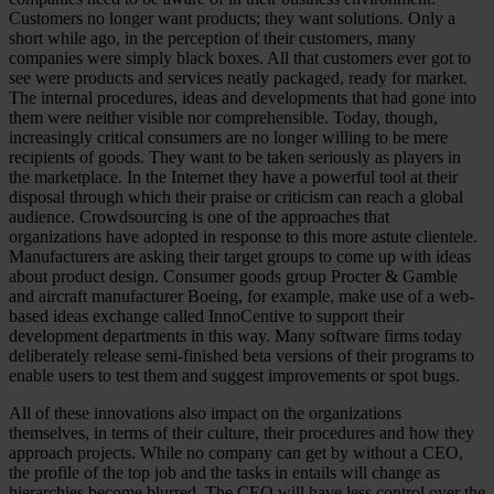
Customers no longer want products; they want solutions. Only a
short while ago, in the perception of their customers, many
companies were simply black boxes. All that customers ever got to
see were products and services neatly packaged, ready for market.
The internal procedures, ideas and developments that had gone into
them were neither visible nor comprehensible. Today, though,
increasingly critical consumers are no longer willing to be mere
recipients of goods. They want to be taken seriously as players in
the marketplace. In the Internet they have a powerful tool at their
disposal through which their praise or criticism can reach a global
audience. Crowdsourcing is one of the approaches that
organizations have adopted in response to this more astute clientele.
Manufacturers are asking their target groups to come up with ideas
about product design. Consumer goods group Procter & Gamble
and aircraft manufacturer Boeing, for example, make use of a web-
based ideas exchange called InnoCentive to support their
development departments in this way. Many software firms today
deliberately release semi-finished beta versions of their programs to
enable users to test them and suggest improvements or spot bugs.
All of these innovations also impact on the organizations
themselves, in terms of their culture, their procedures and how they
approach projects. While no company can get by without a CEO,
the profile of the top job and the tasks in entails will change as
hierarchies become blurred. The CEO will have less control over the