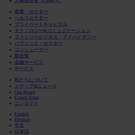
人事責任者（CHRO）
産業・セクター
ヘルスセクター
プライベートキャピタル
テクノロジー&コミュニケーション
ファミリービジネス・アドバイザリー
パブリック・セクター
コンシューマー
製造業
金融サービス
サービス
私たちについて
メディア&ニュース
Our Board
Expert Team
コンタクト
English
Deutsch
中文
日本語