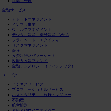
鉱業・金属
金融サービス
アセットマネジメント
インフラ事業
ウェルスマネジメント
デジタル資産、暗号資産、Web3
プライベート・エクイティ
リスクマネジメント
保険
投資銀行及びマーケット
政府系投資ファンド
金融テクノロジー（フィンテック）
サービス
ビジネスサービス
プロフェッショナルサービス
ホスピタリティ、旅行・レジャー
不動産
航空輸送
運輸及びロジスティクス