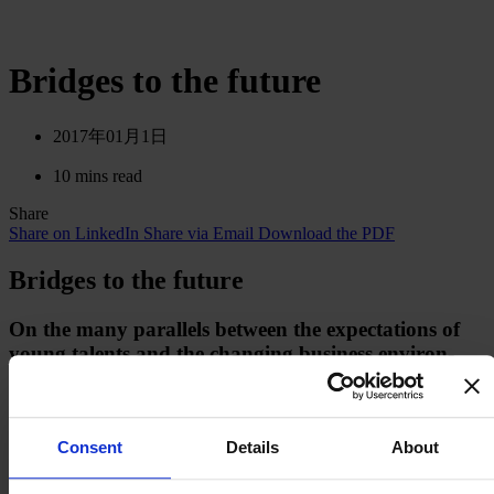
Bridges to the future
2017年01月1日
10 mins read
Share
Share on LinkedIn
Share via Email
Download the PDF
Bridges to the future
On the many pa­ral­lels between the ex­pec­ta­tions of
young talents and the changing busi­ness en­vi­ron­
ment.
Companies are feeling the impact of convergence in more ways
than one: in their external relations with customers, suppliers
Consent
Details
About
and competitors, and in their internal relations with their own
employees. In each case the effects are similar: both the business