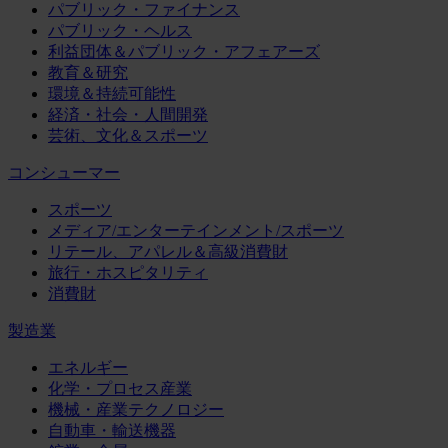
パブリック・ファイナンス
パブリック・ヘルス
利益団体＆パブリック・アフェアーズ
教育＆研究
環境＆持続可能性
経済・社会・人間開発
芸術、文化＆スポーツ
コンシューマー
スポーツ
メディア/エンターテインメント/スポーツ
リテール、アパレル＆高級消費財
旅行・ホスピタリティ
消費財
製造業
エネルギー
化学・プロセス産業
機械・産業テクノロジー
自動車・輸送機器