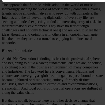
The approach that Spira Mirabilis adopt in the world of music is
increasingly shaping the world of work at many companies. Young
talents, above all digital natives who grew up with computers, the
Internet, and the all-pervading digitization of everyday life, are
seeking and indeed expecting to find an interesting array of tasks in
their professional environment. They have no fear of tough
challenges (and not only technical ones) and are keen to share their
ideas, thoughts and opinions with others in an ongoing exchange
like the ones they are accustomed to enjoying in online social
networks.
Blurred boundaries
As this Net Generation is finding its feet in the professional sphere
and beginning to build a career, fundamental changes are, of course,
also taking place in the business environment of many companies
and industries. The keyword here is convergence. Nations and
cultures are converging as globalization gathers pace; boundaries are
becoming blurred or disappearing entirely; formerly distinct
industries, such as consumer electronics and telecommunications,
are merging. And focal points of industrial operations are shifting all
along the value chain.
But that is not all, because there is another decisive change that
companies need to be aware of in their business environment: