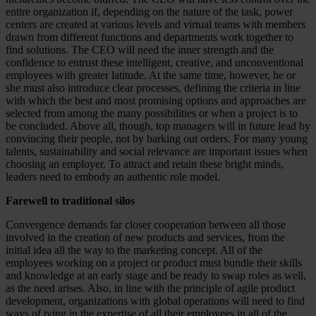
entire organization if, depending on the nature of the task, power
centers are created at various levels and virtual teams with members
drawn from different functions and departments work together to
find solutions. The CEO will need the inner strength and the
confidence to entrust these intelligent, creative, and unconventional
employees with greater latitude. At the same time, however, he or
she must also introduce clear processes, defining the criteria in line
with which the best and most promising options and approaches are
selected from among the many possibilities or when a project is to
be concluded. Above all, though, top managers will in future lead by
convincing their people, not by barking out orders. For many young
talents, sustainability and social relevance are important issues when
choosing an employer. To attract and retain these bright minds,
leaders need to embody an authentic role model.
Farewell to traditional silos
Convergence demands far closer cooperation between all those
involved in the creation of new products and services, from the
initial idea all the way to the marketing concept. All of the
employees working on a project or product must bundle their skills
and knowledge at an early stage and be ready to swap roles as well,
as the need arises. Also, in line with the principle of agile product
development, organizations with global operations will need to find
ways of tying in the expertise of all their employees in all of the