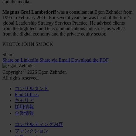
and the media.
Magnus Graf Lambsdorff
was a consultant at Egon Zehnder from
1995 to February 2016. For several years he was head of the firm’s
global Leadership Strategy Services Practice. He advised clients
from the high-tech and telecommunications industries, as well as
from the digital economy and the private equity sector.
PHOTO: JOHN SMOCK
Share
Share on LinkedIn
Share via Email
Download the PDF
©
Copyright
2026 Egon Zehnder.
All rights reserved.
コンサルタント
Find Offices
キャリア
採用情報
企業情報
コンサルティング内容
ファンクション