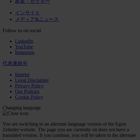
産業・セクター
インサイト
メディア&ニュース
Follow us on social
LinkedIn
YouTube
Instagram
代表連絡先
Imprint
Legal Disclaimer
Privacy Policy
Our Policies
Cookie Policy
Changing language
You are switching to an alternate language version of the Egon
Zehnder website. The page you are currently on does not have a
translated version. If you continue, you will be taken to the alternate