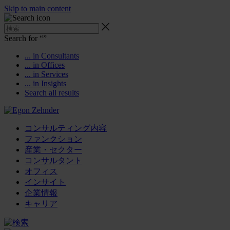
Skip to main content
Search for “
”
... in Consultants
... in Offices
... in Services
... in Insights
Search all results
コンサルティング内容
ファンクション
産業・セクター
コンサルタント
オフィス
インサイト
企業情報
キャリア