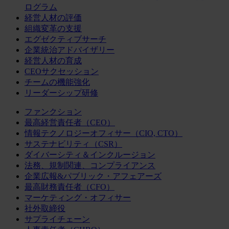
ログラム
経営人材の評価
組織変革の支援
エグゼクティブサーチ
企業統治アドバイザリー
経営人材の育成
CEOサクセッション
チームの機能強化
リーダーシップ研修
ファンクション
最高経営責任者（CEO）
情報テクノロジーオフィサー（CIO, CTO）
サステナビリティ（CSR）
ダイバーシティ＆インクルージョン
法務、規制関連、コンプライアンス
企業広報&パブリック・アフェアーズ
最高財務責任者（CFO）
マーケティング・オフィサー
社外取締役
サプライチェーン