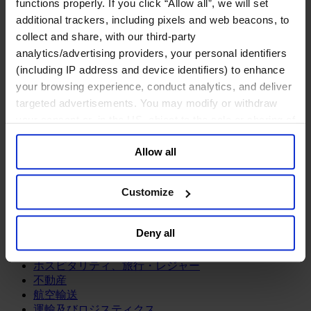
鉱業・金属
functions properly. If you click “Allow all”, we will set
additional trackers, including pixels and web beacons, to
金融サービス
collect and share, with our third-party
analytics/advertising providers, your personal identifiers
アセットマネジメント
インフラ事業
(including IP address and device identifiers) to enhance
ウェルスマネジメント
your browsing experience, conduct analytics, and deliver
デジタル資産、暗号資産、Web3
targeted advertisements. You may modify or withdraw
プライベート・エクイティ
your consent or, in the US, object to the sale or sharing of
リスクマネジメント
your data for targeted advertising, by clicking “Do Not
保険
Allow all
Sell or Share My Personal Information” in the footer of
投資銀行及びマーケット
the website. You must opt-out of each device and each
政府系投資ファンド
金融テクノロジー（フィンテック）
browser. For additional information and retention terms
Customize
see our
Cookie Policy
; for information regarding our
サービス
general collection and use of personal information see
Deny all
ビジネスサービス
our
Privacy Policy
.
プロフェッショナルサービス
ホスピタリティ、旅行・レジャー
不動産
航空輸送
運輸及びロジスティクス