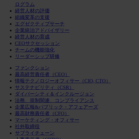
ログラム
経営人材の評価
組織変革の支援
エグゼクティブサーチ
企業統治アドバイザリー
経営人材の育成
CEOサクセッション
チームの機能強化
リーダーシップ研修
ファンクション
最高経営責任者（CEO）
情報テクノロジーオフィサー（CIO, CTO）
サステナビリティ（CSR）
ダイバーシティ＆インクルージョン
法務、規制関連、コンプライアンス
企業広報&パブリック・アフェアーズ
最高財務責任者（CFO）
マーケティング・オフィサー
社外取締役
サプライチェーン