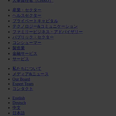
人事責任者（CHRO）
産業・セクター
ヘルスセクター
プライベートキャピタル
テクノロジー&コミュニケーション
ファミリービジネス・アドバイザリー
パブリック・セクター
コンシューマー
製造業
金融サービス
サービス
私たちについて
メディア&ニュース
Our Board
Expert Team
コンタクト
English
Deutsch
中文
日本語