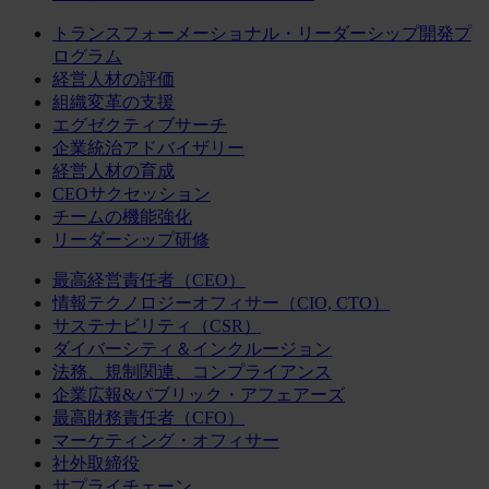
トランスフォーメーショナル・リーダーシップ開発プ
ログラム
経営人材の評価
組織変革の支援
エグゼクティブサーチ
企業統治アドバイザリー
経営人材の育成
CEOサクセッション
チームの機能強化
リーダーシップ研修
最高経営責任者（CEO）
情報テクノロジーオフィサー（CIO, CTO）
サステナビリティ（CSR）
ダイバーシティ＆インクルージョン
法務、規制関連、コンプライアンス
企業広報&パブリック・アフェアーズ
最高財務責任者（CFO）
マーケティング・オフィサー
社外取締役
サプライチェーン