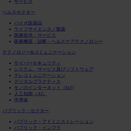
サービス
ヘルスセクター
バイオ医薬品
ライフサイエンス／製薬
医療提供・サービス
医療機器・診断・ヘルスケアテクノロジー
テクノロジー&コミュニケーション
サイバーセキュリティ
システム、サービス及びソフトウェア
テレコミュニケーション
デジタルプラクティス
モノのインターネット（IoT)
人工知能（AI）
半導体
パブリック・セクター
パブリック・アドミニストレーション
パブリック・インフラ