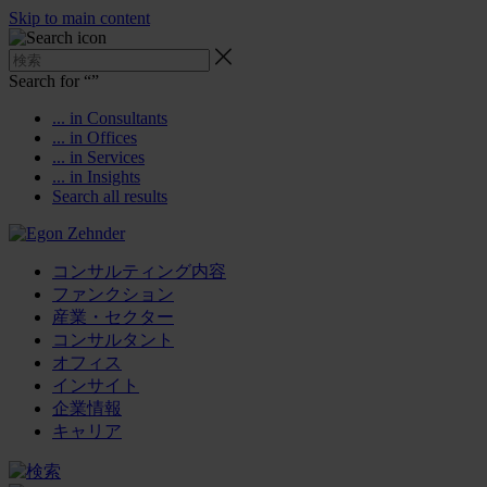
Skip to main content
Search for “
”
... in Consultants
... in Offices
... in Services
... in Insights
Search all results
コンサルティング内容
ファンクション
産業・セクター
コンサルタント
オフィス
インサイト
企業情報
キャリア