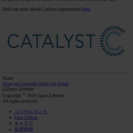
Find out more about Catalyst organization
here
.
Share
Share on LinkedIn
Share via Email
©
Copyright
2026 Egon Zehnder.
All rights reserved.
コンサルタント
Find Offices
キャリア
採用情報