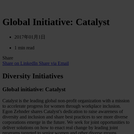
Global Initiative: Catalyst
2017年01月1日
1 min read
Share
Share on LinkedIn
Share via Email
Diversity Initiatives
Global initiative: Catalyst
Catalyst is the leading global non-profit organization with a mission
to accelerate progress for women through workplace inclusion.
Egon Zehnder shares Catalyst’s dedication to raise awareness of
diversity and inclusion and share best practices to see more diverse
corporations emerge in the future. We seek for joint opportunities to
deliver solutions on how to enact real change by leading joint
programs targeted to senior women and other diverse groups.