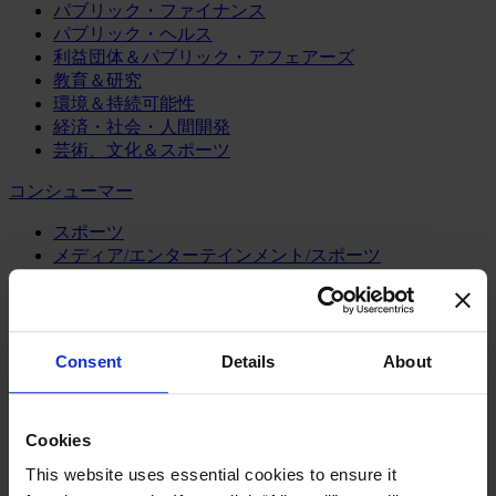
パブリック・ファイナンス
パブリック・ヘルス
利益団体＆パブリック・アフェアーズ
教育＆研究
環境＆持続可能性
経済・社会・人間開発
芸術、文化＆スポーツ
コンシューマー
スポーツ
メディア/エンターテインメント/スポーツ
リテール、アパレル＆高級消費財
旅行・ホスピタリティ
消費財
Consent
Details
About
製造業
エネルギー
化学・プロセス産業
Cookies
機械・産業テクノロジー
This website uses essential cookies to ensure it
自動車・輸送機器