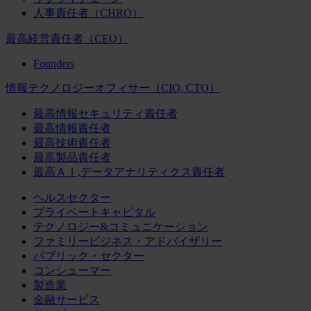
人事責任者（CHRO）
最高経営責任者（CEO）
Founders
情報テクノロジーオフィサー（CIO, CTO）
最高情報セキュリティ責任者
最高情報責任者
最高技術責任者
最高製品責任者
最高ＡＩ,データアナリティクス責任者
ヘルスセクター
プライベートキャピタル
テクノロジー&コミュニケーション
ファミリービジネス・アドバイザリー
パブリック・セクター
コンシューマー
製造業
金融サービス