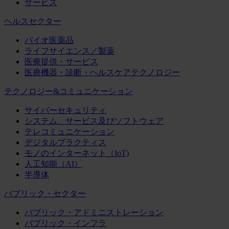
サービス
ヘルスセクター
バイオ医薬品
ライフサイエンス／製薬
医療提供・サービス
医療機器・診断・ヘルスケアテクノロジー
テクノロジー&コミュニケーション
サイバーセキュリティ
システム、サービス及びソフトウェア
テレコミュニケーション
デジタルプラクティス
モノのインターネット（IoT)
人工知能（AI）
半導体
パブリック・セクター
パブリック・アドミニストレーション
パブリック・インフラ