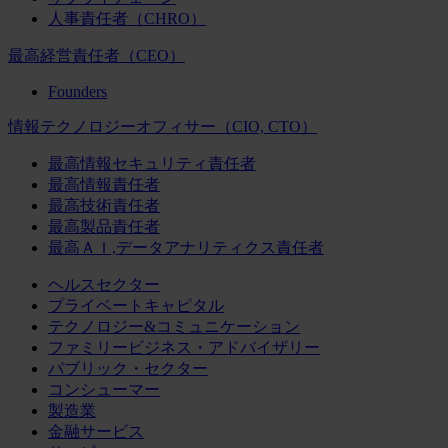
人事責任者（CHRO）
最高経営責任者（CEO）
Founders
情報テクノロジーオフィサー（CIO, CTO）
最高情報セキュリティ責任者
最高情報責任者
最高技術責任者
最高製品責任者
最高ＡＩ,データアナリティクス責任者
ヘルスセクター
プライベートキャピタル
テクノロジー&コミュニケーション
ファミリービジネス・アドバイザリー
パブリック・セクター
コンシューマー
製造業
金融サービス