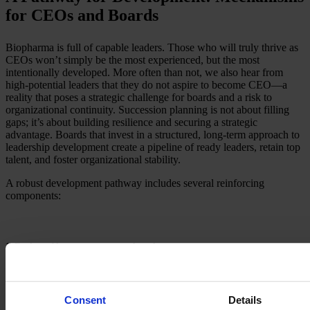
for CEOs and Boards
Biopharma is full of capable leaders. Those who will truly thrive as
CEOs won’t simply be the most experienced, but the most
intentionally developed. More often than not, we also hear from
high-potential leaders that they do not aspire to become CEO—a
reality that poses a strategic challenge for boards and a risk to
organizational continuity. Succession planning is not about filling
gaps; it’s about building resilience and securing a strategic
advantage. Boards that invest in a structured, long-term approach to
leadership development create a pipeline of ready leaders, retain top
talent, and foster organizational stability.
A robust development pathway includes several reinforcing
components:
1. Early and honest exposure to the role
Future CEOs need visibility into the emotional, political, stakeholder
and strategic dimensions of the role long before they step into it.
Exposure to board expectations, governance conversations, and real-
Consent
Details