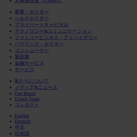
人事責任者（CHRO）
産業・セクター
ヘルスセクター
プライベートキャピタル
テクノロジー&コミュニケーション
ファミリービジネス・アドバイザリー
パブリック・セクター
コンシューマー
製造業
金融サービス
サービス
私たちについて
メディア&ニュース
Our Board
Expert Team
コンタクト
English
Deutsch
中文
日本語