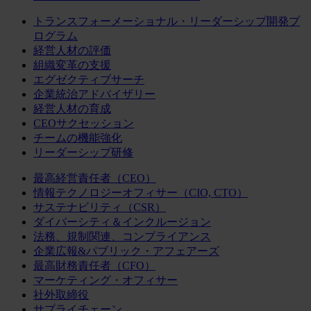
トランスフォーメーショナル・リーダーシップ開発プ
ログラム
経営人材の評価
組織変革の支援
エグゼクティブサーチ
企業統治アドバイザリー
経営人材の育成
CEOサクセッション
チームの機能強化
リーダーシップ研修
最高経営責任者（CEO）
情報テクノロジーオフィサー（CIO, CTO）
サステナビリティ（CSR）
ダイバーシティ＆インクルージョン
法務、規制関連、コンプライアンス
企業広報&パブリック・アフェアーズ
最高財務責任者（CFO）
マーケティング・オフィサー
社外取締役
サプライチェーン