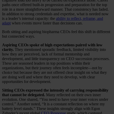
cognitive load too heavy to be carried on experience alone. Career
paths once offered built-in progression and preparation for the top
role in a more straightforward manner. That consistency has faded.
In addition to strong credentials and expertise, what is needed now
is a leader’s internal capacity: the
ability to reflect, reframe, and
adapt
when events move faster than decisions can.
Both sitting and aspiring biopharma CEOs feel this shift in different
but connected ways.
Aspiring CEOs spoke of high expectations paired with low
clarity.
They mentioned sporadic feedback, limited visibility into
how they are perceived, lack of formal mentorship and
development, and little transparency on CEO succession processes.
These are seasoned leaders in top positions within their
organizations, but their journey often feels incomplete—not by
choice but because they are not offered clear insight on what they
are doing well and where they need to develop, with clear
opportunities for development.
Sitting CEOs expressed the intensity of carrying responsibility
that cannot be delegated.
Many reflected on their own inner
evolution. One shared, “You need to have your inner voices under
control.” Another noted, “It is a constant reflection on where my
battery level stands.” These insights strongly align with Egon
Zehnder’s recent global
CEO Response
study, which captured