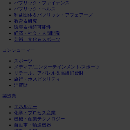
パブリック・ファイナンス
パブリック・ヘルス
利益団体＆パブリック・アフェアーズ
教育＆研究
環境＆持続可能性
経済・社会・人間開発
芸術、文化＆スポーツ
コンシューマー
スポーツ
メディア/エンターテインメント/スポーツ
リテール、アパレル＆高級消費財
旅行・ホスピタリティ
消費財
製造業
エネルギー
化学・プロセス産業
機械・産業テクノロジー
自動車・輸送機器