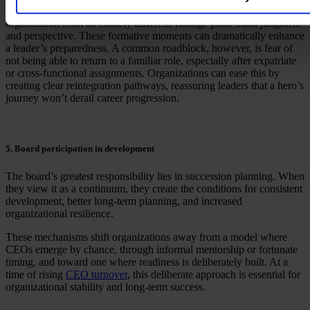
Assignments that impose ambiguity or require seeing the
organization from an entirely different vantage point build judgment
and perspective. These formative moments can dramatically enhance
a leader’s preparedness. A common roadblock, however, is fear of
not being able to return to a familiar role, especially after expatriate
or cross-functional assignments. Organizations can ease this by
creating clear reintegration pathways, reassuring leaders that a hero’s
journey won’t derail career progression.
5. Board participation in development
The board’s greatest responsibility lies in succession planning. When
they view it as a continuum, they create the conditions for consistent
development, better long-term planning, and increased
organizational resilience.
These mechanisms shift organizations away from a model where
CEOs emerge by chance, through informal mentorship or fortunate
timing, and toward one where readiness is deliberately built. At a
time of rising
CEO turnover
, this deliberate approach is essential for
organizational stability and long-term success.