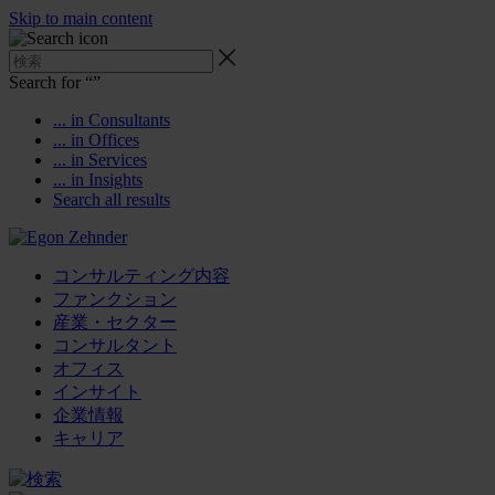
Skip to main content
Search for “
”
... in Consultants
... in Offices
... in Services
... in Insights
Search all results
コンサルティング内容
ファンクション
産業・セクター
コンサルタント
オフィス
インサイト
企業情報
キャリア