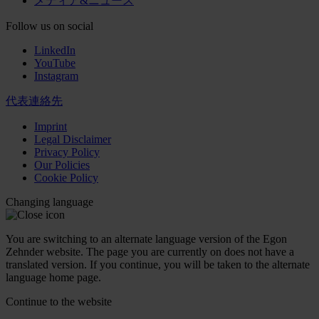
メディア&ニュース
Follow us on social
LinkedIn
YouTube
Instagram
代表連絡先
Imprint
Legal Disclaimer
Privacy Policy
Our Policies
Cookie Policy
Changing language
You are switching to an alternate language version of the Egon
Zehnder website. The page you are currently on does not have a
translated version. If you continue, you will be taken to the alternate
language home page.
Continue to the
website