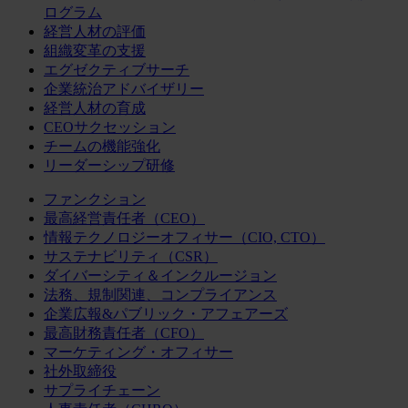
ログラム
経営人材の評価
組織変革の支援
エグゼクティブサーチ
企業統治アドバイザリー
経営人材の育成
CEOサクセッション
チームの機能強化
リーダーシップ研修
ファンクション
最高経営責任者（CEO）
情報テクノロジーオフィサー（CIO, CTO）
サステナビリティ（CSR）
ダイバーシティ＆インクルージョン
法務、規制関連、コンプライアンス
企業広報&パブリック・アフェアーズ
最高財務責任者（CFO）
マーケティング・オフィサー
社外取締役
サプライチェーン