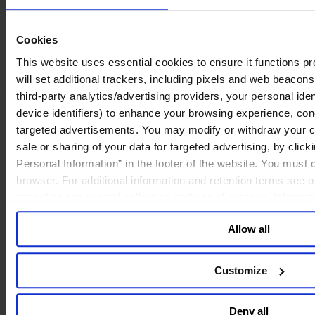
time enterprise trade-offs accelerates understanding and maturity.
Cookies
2. Structured developmental support
This website uses essential cookies to ensure it functions prop
will set additional trackers, including pixels and web beacons,
Elevated self-awareness—understanding who leaders are and why
—sets the foundation for growth. Executive coaching, leadership
third-party analytics/advertising providers, your personal ide
training, and sustained mentorship help leaders deepen that
device identifiers) to enhance your browsing experience, con
awareness and expand their range. Regular assessments and
targeted advertisements. You may modify or withdraw your con
disciplined feedback loops offer clarity on how leaders are evolving
and how their impact is perceived.
sale or sharing of your data for targeted advertising, by clic
Personal Information” in the footer of the website. You must
browser. For additional information and retention terms see 
3. Intentional sponsorship and advocacy
regarding our general collection and use of personal informa
Senior executives require sponsors who will surface their potential,
Allow all
challenge their assumptions, and create air cover as they take on
roles that stretch their judgment.
Customize
4. Curated rotation opportunities
Deny all