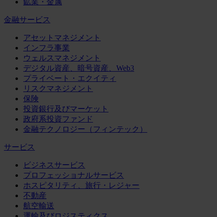
鉱業・金属
金融サービス
アセットマネジメント
インフラ事業
ウェルスマネジメント
デジタル資産、暗号資産、Web3
プライベート・エクイティ
リスクマネジメント
保険
投資銀行及びマーケット
政府系投資ファンド
金融テクノロジー（フィンテック）
サービス
ビジネスサービス
プロフェッショナルサービス
ホスピタリティ、旅行・レジャー
不動産
航空輸送
運輸及びロジスティクス