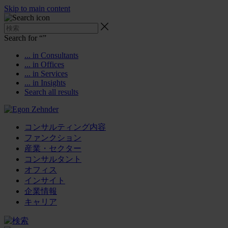
Skip to main content
Search for “
”
... in Consultants
... in Offices
... in Services
... in Insights
Search all results
コンサルティング内容
ファンクション
産業・セクター
コンサルタント
オフィス
インサイト
企業情報
キャリア