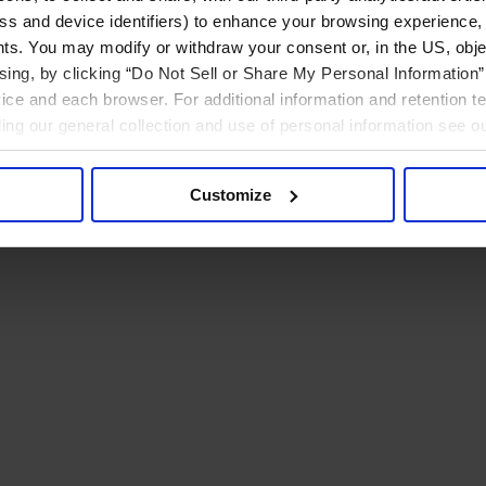
ress and device identifiers) to enhance your browsing experience,
ts. You may modify or withdraw your consent or, in the US, objec
ising, by clicking “Do Not Sell or Share My Personal Information” 
ice and each browser. For additional information and retention 
rding our general collection and use of personal information see o
Customize