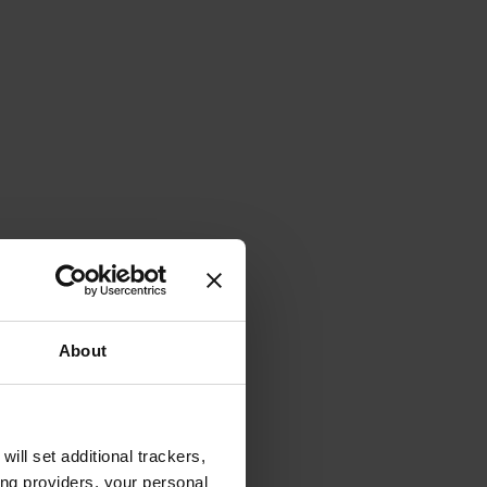
About
will set additional trackers,
ing providers, your personal