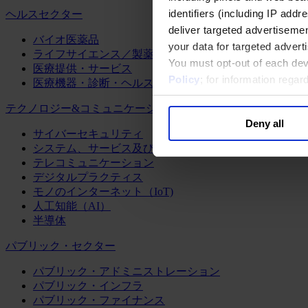
identifiers (including IP add
ヘルスセクター
deliver targeted advertisemen
バイオ医薬品
your data for targeted advert
ライフサイエンス／製薬
You must opt-out of each dev
医療提供・サービス
Policy
; for information rega
医療機器・診断・ヘルスケアテクノロジー
テクノロジー&コミュニケーション
Deny all
サイバーセキュリティ
システム、サービス及びソフトウェア
テレコミュニケーション
デジタルプラクティス
モノのインターネット（IoT)
人工知能（AI）
半導体
パブリック・セクター
パブリック・アドミニストレーション
パブリック・インフラ
パブリック・ファイナンス