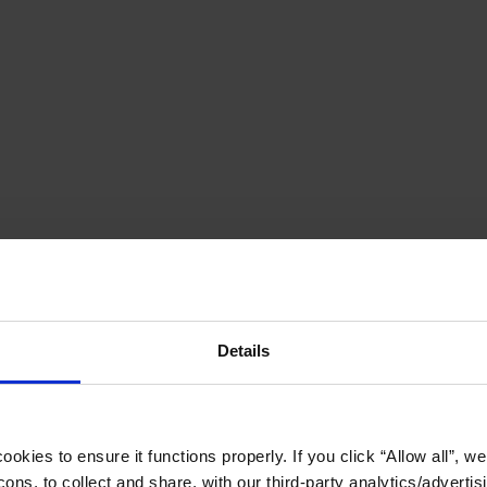
Details
okies to ensure it functions properly. If you click “Allow all”, we 
ons, to collect and share, with our third-party analytics/advertis