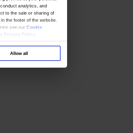
 conduct analytics, and
t to the sale or sharing of
in the footer of the website.
terms see our
Cookie
ur
Privacy Policy
.
Allow all