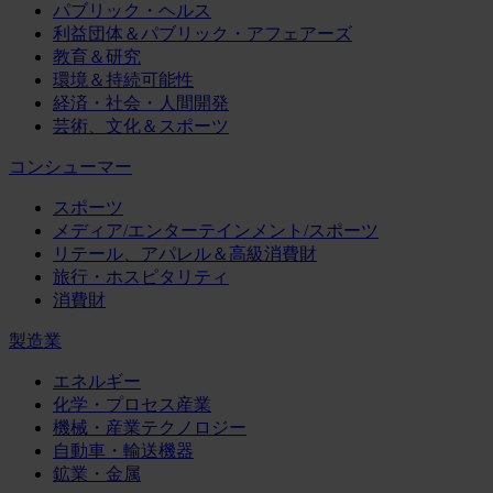
パブリック・ヘルス
利益団体＆パブリック・アフェアーズ
教育＆研究
環境＆持続可能性
経済・社会・人間開発
芸術、文化＆スポーツ
コンシューマー
スポーツ
メディア/エンターテインメント/スポーツ
リテール、アパレル＆高級消費財
旅行・ホスピタリティ
消費財
製造業
エネルギー
化学・プロセス産業
機械・産業テクノロジー
自動車・輸送機器
鉱業・金属