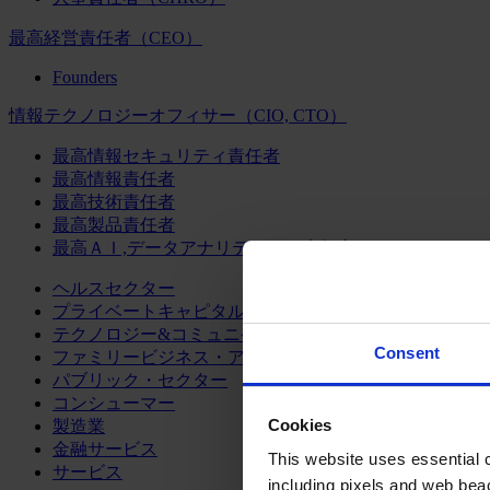
最高経営責任者（CEO）
Founders
情報テクノロジーオフィサー（CIO, CTO）
最高情報セキュリティ責任者
最高情報責任者
最高技術責任者
最高製品責任者
最高ＡＩ,データアナリティクス責任者
ヘルスセクター
プライベートキャピタル
テクノロジー&コミュニケーション
Consent
ファミリービジネス・アドバイザリー
パブリック・セクター
コンシューマー
Cookies
製造業
金融サービス
This website uses essential co
サービス
including pixels and web beac