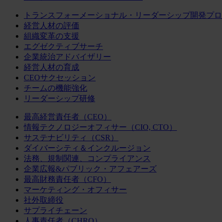
トランスフォーメーショナル・リーダーシップ開発プロ
経営人材の評価
組織変革の支援
エグゼクティブサーチ
企業統治アドバイザリー
経営人材の育成
CEOサクセッション
チームの機能強化
リーダーシップ研修
最高経営責任者（CEO）
情報テクノロジーオフィサー（CIO, CTO）
サステナビリティ（CSR）
ダイバーシティ＆インクルージョン
法務、規制関連、コンプライアンス
企業広報&パブリック・アフェアーズ
最高財務責任者（CFO）
マーケティング・オフィサー
社外取締役
サプライチェーン
人事責任者（CHRO）