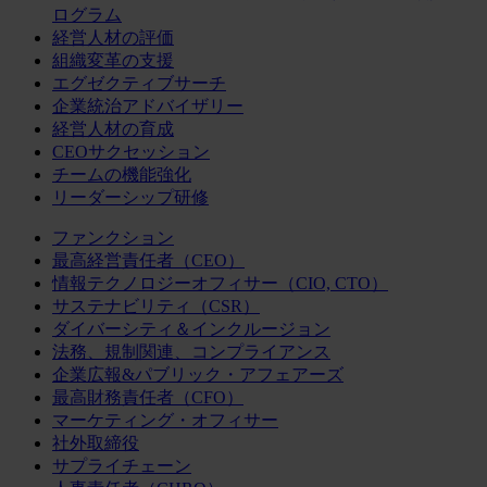
ログラム
経営人材の評価
組織変革の支援
エグゼクティブサーチ
企業統治アドバイザリー
経営人材の育成
CEOサクセッション
チームの機能強化
リーダーシップ研修
ファンクション
最高経営責任者（CEO）
情報テクノロジーオフィサー（CIO, CTO）
サステナビリティ（CSR）
ダイバーシティ＆インクルージョン
法務、規制関連、コンプライアンス
企業広報&パブリック・アフェアーズ
最高財務責任者（CFO）
マーケティング・オフィサー
社外取締役
サプライチェーン