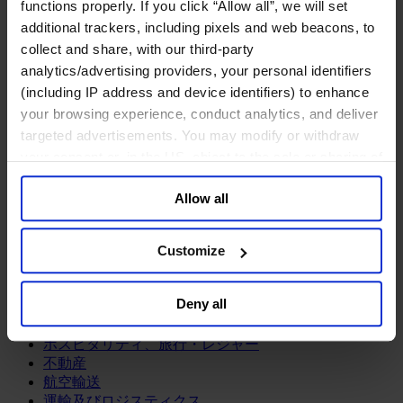
鉱業・金属
functions properly. If you click “Allow all”, we will set
additional trackers, including pixels and web beacons, to
金融サービス
collect and share, with our third-party
アセットマネジメント
analytics/advertising providers, your personal identifiers
インフラ事業
(including IP address and device identifiers) to enhance
ウェルスマネジメント
your browsing experience, conduct analytics, and deliver
デジタル資産、暗号資産、Web3
targeted advertisements. You may modify or withdraw
プライベート・エクイティ
your consent or, in the US, object to the sale or sharing of
リスクマネジメント
your data for targeted advertising, by clicking “Do Not
保険
Allow all
Sell or Share My Personal Information” in the footer of
投資銀行及びマーケット
政府系投資ファンド
the website. You must opt-out of each device and each
金融テクノロジー（フィンテック）
browser. For additional information and retention terms
Customize
see our
Cookie Policy
; for information regarding our
サービス
general collection and use of personal information see
Deny all
ビジネスサービス
our
Privacy Policy
.
プロフェッショナルサービス
ホスピタリティ、旅行・レジャー
不動産
航空輸送
運輸及びロジスティクス