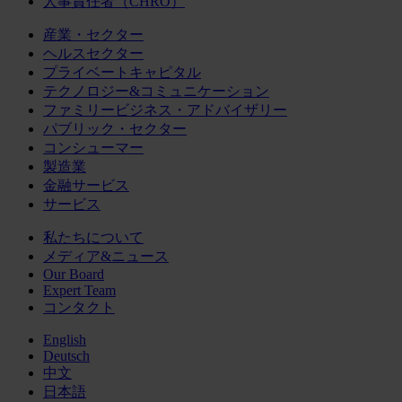
人事責任者（CHRO）
産業・セクター
ヘルスセクター
プライベートキャピタル
テクノロジー&コミュニケーション
ファミリービジネス・アドバイザリー
パブリック・セクター
コンシューマー
製造業
金融サービス
サービス
私たちについて
メディア&ニュース
Our Board
Expert Team
コンタクト
English
Deutsch
中文
日本語