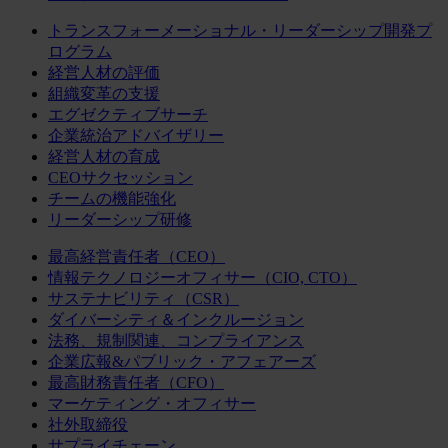
トランスフォーメーショナル・リーダーシップ開発プ
ログラム
経営人材の評価
組織変革の支援
エグゼクティブサーチ
企業統治アドバイザリー
経営人材の育成
CEOサクセッション
チームの機能強化
リーダーシップ研修
最高経営責任者（CEO）
情報テクノロジーオフィサー（CIO, CTO）
サステナビリティ（CSR）
ダイバーシティ＆インクルージョン
法務、規制関連、コンプライアンス
企業広報&パブリック・アフェアーズ
最高財務責任者（CFO）
マーケティング・オフィサー
社外取締役
サプライチェーン