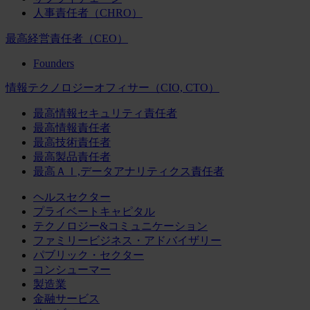
人事責任者（CHRO）
最高経営責任者（CEO）
Founders
情報テクノロジーオフィサー（CIO, CTO）
最高情報セキュリティ責任者
最高情報責任者
最高技術責任者
最高製品責任者
最高ＡＩ,データアナリティクス責任者
ヘルスセクター
プライベートキャピタル
テクノロジー&コミュニケーション
ファミリービジネス・アドバイザリー
パブリック・セクター
コンシューマー
製造業
金融サービス