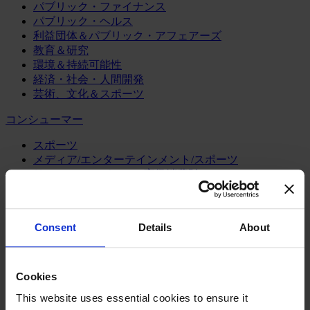
パブリック・ファイナンス
パブリック・ヘルス
利益団体＆パブリック・アフェアーズ
教育＆研究
環境＆持続可能性
経済・社会・人間開発
芸術、文化＆スポーツ
コンシューマー
スポーツ
メディア/エンターテインメント/スポーツ
リテール、アパレル＆高級消費財
旅行・ホスピタリティ
消費財
Consent
Details
About
製造業
エネルギー
化学・プロセス産業
Cookies
機械・産業テクノロジー
自動車・輸送機器
This website uses essential cookies to ensure it