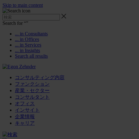
Skip to main content
Search for “
”
... in Consultants
... in Offices
... in Services
... in Insights
Search all results
コンサルティング内容
ファンクション
産業・セクター
コンサルタント
オフィス
インサイト
企業情報
キャリア