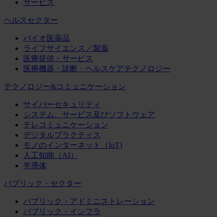
サービス
ヘルスセクター
バイオ医薬品
ライフサイエンス／製薬
医療提供・サービス
医療機器・診断・ヘルスケアテクノロジー
テクノロジー&コミュニケーション
サイバーセキュリティ
システム、サービス及びソフトウェア
テレコミュニケーション
デジタルプラクティス
モノのインターネット（IoT)
人工知能（AI）
半導体
パブリック・セクター
パブリック・アドミニストレーション
パブリック・インフラ