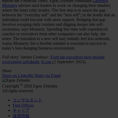
reports the
Financial Times
. Egon Zehnder consultant
Laurence
Monnery
advises such leaders to work on changing their mindset,
where the inner critic resides. The first step is to assess the gap
between the “everyday self” and the “best self”; or the leader that an
individual could become with more support. Bridging that gap
involves escaping daily routines and digging deeper into self-
awareness, says Monnery. Spending free time with experienced
coaches or executives from other companies can also help, she
notes. The transition to a new self may initially feel less authentic,
warns Monnery, but a flexible mindset is essential to success in
today’s fast-changing business environment.
Full story: Janina Conboye:
Even top executives have trouble
overcoming self-doubt
,
ft.com
(2 September 2015).
Share
Share on LinkedIn
Share via Email
©
Copyright
2026 Egon Zehnder.
All rights reserved.
コンサルタント
Find Offices
キャリア
採用情報