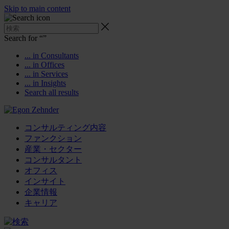
Skip to main content
Search for “
”
... in Consultants
... in Offices
... in Services
... in Insights
Search all results
コンサルティング内容
ファンクション
産業・セクター
コンサルタント
オフィス
インサイト
企業情報
キャリア