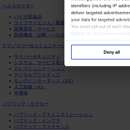
identifiers (including IP add
ヘルスセクター
deliver targeted advertisemen
バイオ医薬品
your data for targeted advert
ライフサイエンス／製薬
You must opt-out of each dev
医療提供・サービス
Policy
; for information rega
医療機器・診断・ヘルスケアテクノロジー
テクノロジー&コミュニケーション
Deny all
サイバーセキュリティ
システム、サービス及びソフトウェア
テレコミュニケーション
デジタルプラクティス
モノのインターネット（IoT)
人工知能（AI）
半導体
パブリック・セクター
パブリック・アドミニストレーション
パブリック・インフラ
パブリック・ファイナンス