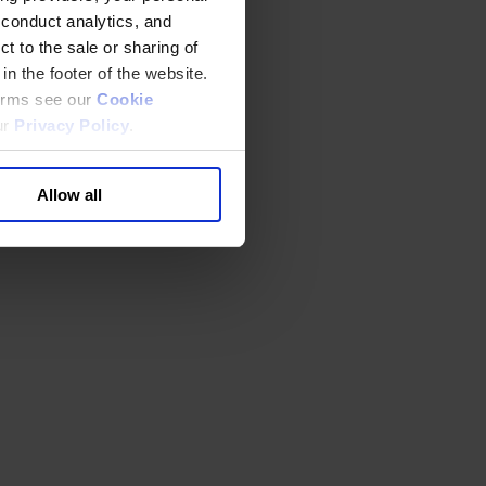
 conduct analytics, and
t to the sale or sharing of
in the footer of the website.
terms see our
Cookie
ur
Privacy Policy
.
Allow all