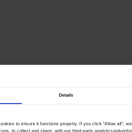
Details
okies to ensure it functions properly. If you click “Allow all”, we 
ons, to collect and share, with our third-party analytics/advertis