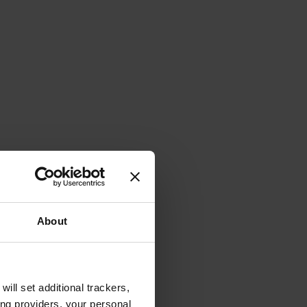
About
will set additional trackers,
ing providers, your personal