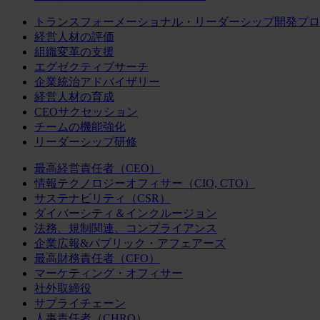
トランスフォーメーショナル・リーダーシップ開発プロ
経営人材の評価
組織変革の支援
エグゼクティブサーチ
企業統治アドバイザリー
経営人材の育成
CEOサクセッション
チームの機能強化
リーダーシップ研修
最高経営責任者（CEO）
情報テクノロジーオフィサー（CIO, CTO）
サステナビリティ（CSR）
ダイバーシティ＆インクルージョン
法務、規制関連、コンプライアンス
企業広報&パブリック・アフェアーズ
最高財務責任者（CFO）
マーケティング・オフィサー
社外取締役
サプライチェーン
人事責任者（CHRO）