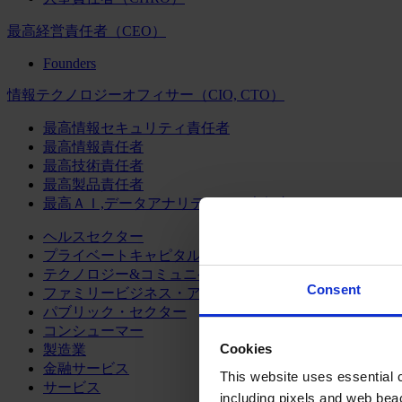
最高経営責任者（CEO）
Founders
情報テクノロジーオフィサー（CIO, CTO）
最高情報セキュリティ責任者
最高情報責任者
最高技術責任者
最高製品責任者
最高ＡＩ,データアナリティクス責任者
ヘルスセクター
プライベートキャピタル
テクノロジー&コミュニケーション
Consent
ファミリービジネス・アドバイザリー
パブリック・セクター
コンシューマー
Cookies
製造業
金融サービス
This website uses essential co
サービス
including pixels and web beac