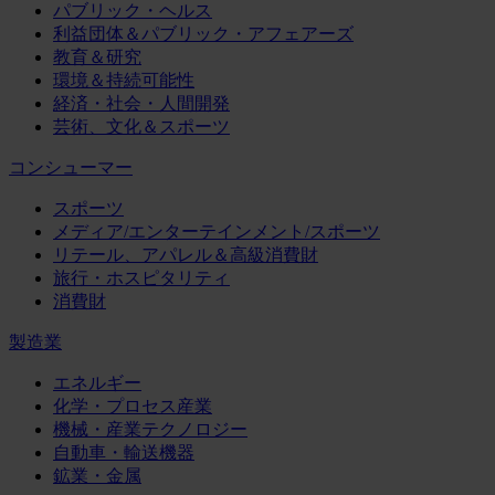
パブリック・ヘルス
利益団体＆パブリック・アフェアーズ
教育＆研究
環境＆持続可能性
経済・社会・人間開発
芸術、文化＆スポーツ
コンシューマー
スポーツ
メディア/エンターテインメント/スポーツ
リテール、アパレル＆高級消費財
旅行・ホスピタリティ
消費財
製造業
エネルギー
化学・プロセス産業
機械・産業テクノロジー
自動車・輸送機器
鉱業・金属