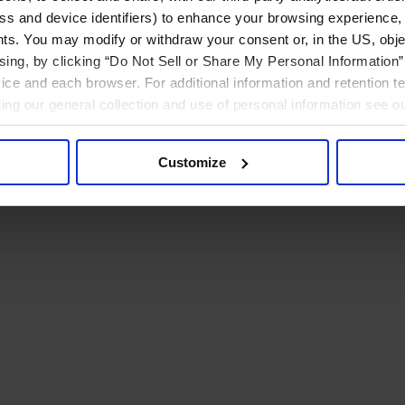
ress and device identifiers) to enhance your browsing experience,
ts. You may modify or withdraw your consent or, in the US, objec
ising, by clicking “Do Not Sell or Share My Personal Information” 
ice and each browser. For additional information and retention 
rding our general collection and use of personal information see o
Customize