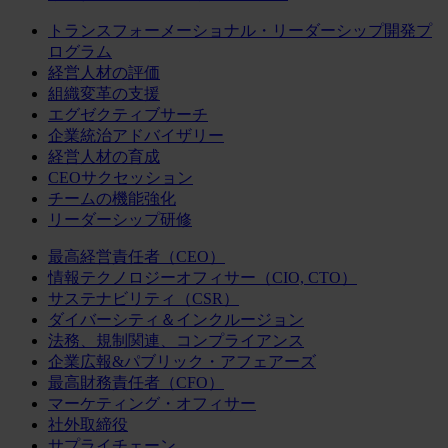
トランスフォーメーショナル・リーダーシップ開発プ
ログラム
経営人材の評価
組織変革の支援
エグゼクティブサーチ
企業統治アドバイザリー
経営人材の育成
CEOサクセッション
チームの機能強化
リーダーシップ研修
最高経営責任者（CEO）
情報テクノロジーオフィサー（CIO, CTO）
サステナビリティ（CSR）
ダイバーシティ＆インクルージョン
法務、規制関連、コンプライアンス
企業広報&パブリック・アフェアーズ
最高財務責任者（CFO）
マーケティング・オフィサー
社外取締役
サプライチェーン