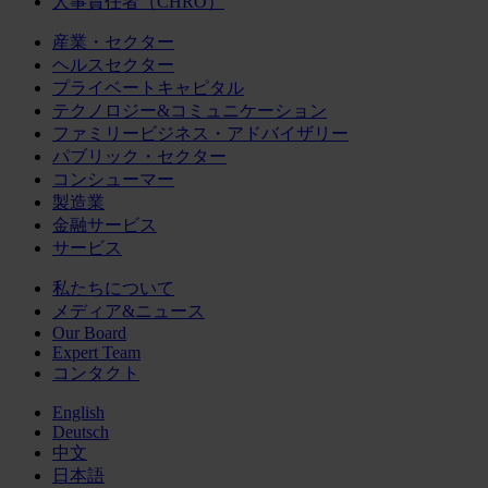
人事責任者（CHRO）
産業・セクター
ヘルスセクター
プライベートキャピタル
テクノロジー&コミュニケーション
ファミリービジネス・アドバイザリー
パブリック・セクター
コンシューマー
製造業
金融サービス
サービス
私たちについて
メディア&ニュース
Our Board
Expert Team
コンタクト
English
Deutsch
中文
日本語