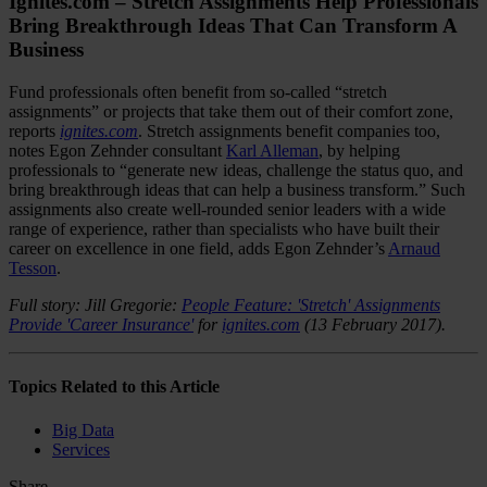
Ignites.com – Stretch Assignments Help Professionals
Bring Breakthrough Ideas That Can Transform A
Business
Fund professionals often benefit from so-called “stretch
assignments” or projects that take them out of their comfort zone,
reports
ignites.com
. Stretch assignments benefit companies too,
notes Egon Zehnder consultant
Karl Alleman
, by helping
professionals to “generate new ideas, challenge the status quo, and
bring breakthrough ideas that can help a business transform.” Such
assignments also create well-rounded senior leaders with a wide
range of experience, rather than specialists who have built their
career on excellence in one field, adds Egon Zehnder’s
Arnaud
Tesson
.
Full story: Jill Gregorie:
People Feature: 'Stretch' Assignments
Provide 'Career Insurance'
for
ignites.com
(13 February 2017).
Topics Related to this Article
Big Data
Services
Share