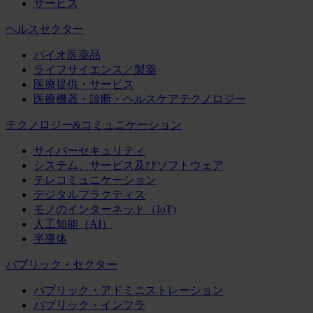
サービス
ヘルスセクター
バイオ医薬品
ライフサイエンス／製薬
医療提供・サービス
医療機器・診断・ヘルスケアテクノロジー
テクノロジー&コミュニケーション
サイバーセキュリティ
システム、サービス及びソフトウェア
テレコミュニケーション
デジタルプラクティス
モノのインターネット（IoT)
人工知能（AI）
半導体
パブリック・セクター
パブリック・アドミニストレーション
パブリック・インフラ