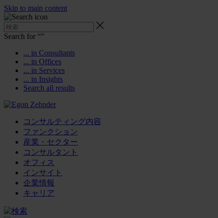
Skip to main content
Search for “
”
... in Consultants
... in Offices
... in Services
... in Insights
Search all results
コンサルティング内容
ファンクション
産業・セクター
コンサルタント
オフィス
インサイト
企業情報
キャリア