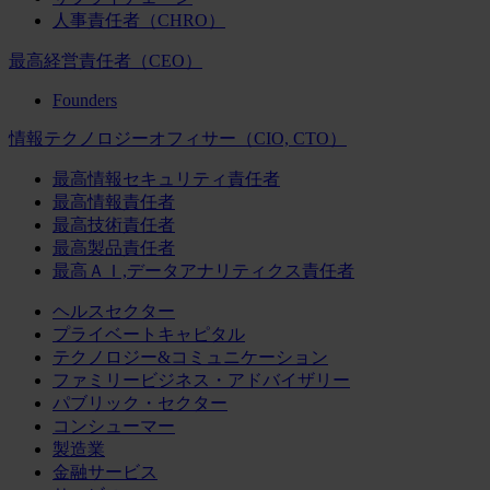
人事責任者（CHRO）
最高経営責任者（CEO）
Founders
情報テクノロジーオフィサー（CIO, CTO）
最高情報セキュリティ責任者
最高情報責任者
最高技術責任者
最高製品責任者
最高ＡＩ,データアナリティクス責任者
ヘルスセクター
プライベートキャピタル
テクノロジー&コミュニケーション
ファミリービジネス・アドバイザリー
パブリック・セクター
コンシューマー
製造業
金融サービス