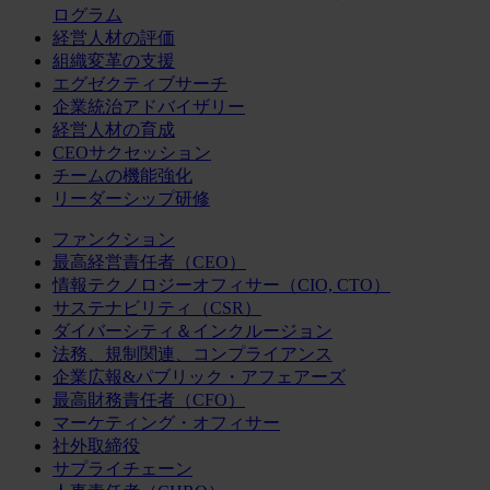
ログラム
経営人材の評価
組織変革の支援
エグゼクティブサーチ
企業統治アドバイザリー
経営人材の育成
CEOサクセッション
チームの機能強化
リーダーシップ研修
ファンクション
最高経営責任者（CEO）
情報テクノロジーオフィサー（CIO, CTO）
サステナビリティ（CSR）
ダイバーシティ＆インクルージョン
法務、規制関連、コンプライアンス
企業広報&パブリック・アフェアーズ
最高財務責任者（CFO）
マーケティング・オフィサー
社外取締役
サプライチェーン