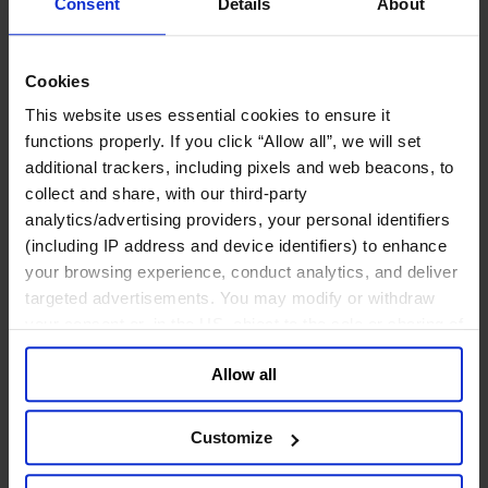
Consent
Details
About
鉱業・金属
金融サービス
Cookies
アセットマネジメント
インフラ事業
This website uses essential cookies to ensure it
ウェルスマネジメント
functions properly. If you click “Allow all”, we will set
デジタル資産、暗号資産、Web3
additional trackers, including pixels and web beacons, to
プライベート・エクイティ
collect and share, with our third-party
リスクマネジメント
analytics/advertising providers, your personal identifiers
保険
投資銀行及びマーケット
(including IP address and device identifiers) to enhance
政府系投資ファンド
your browsing experience, conduct analytics, and deliver
金融テクノロジー（フィンテック）
targeted advertisements. You may modify or withdraw
your consent or, in the US, object to the sale or sharing of
サービス
your data for targeted advertising, by clicking “Do Not
ビジネスサービス
Allow all
Sell or Share My Personal Information” in the footer of
プロフェッショナルサービス
the website. You must opt-out of each device and each
ホスピタリティ、旅行・レジャー
browser. For additional information and retention terms
Customize
不動産
see our
Cookie Policy
; for information regarding our
航空輸送
general collection and use of personal information see
運輸及びロジスティクス