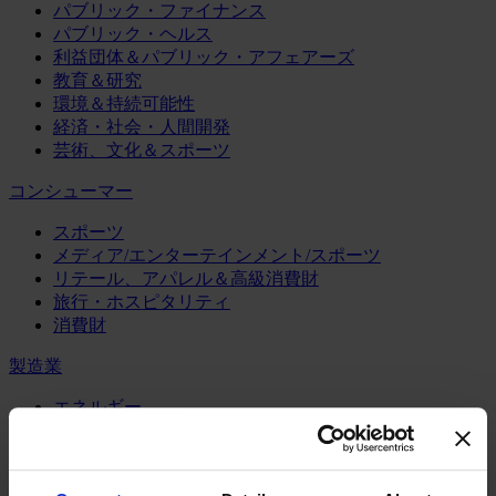
パブリック・ファイナンス
パブリック・ヘルス
利益団体＆パブリック・アフェアーズ
教育＆研究
環境＆持続可能性
経済・社会・人間開発
芸術、文化＆スポーツ
コンシューマー
スポーツ
メディア/エンターテインメント/スポーツ
リテール、アパレル＆高級消費財
旅行・ホスピタリティ
消費財
製造業
エネルギー
化学・プロセス産業
機械・産業テクノロジー
自動車・輸送機器