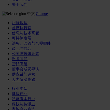
关于我们
中文
Change
职能聚焦
首席执行官
信息与技术高管
可持续发展
法务、监管与合规职能
多元与包容
公关与传讯高管
财务高管
营销高管
董事会成员寻访
供应链与运营
人力资源高管
行业类型
健康产业
私募资本行业
科技与传讯业
家族企业咨询