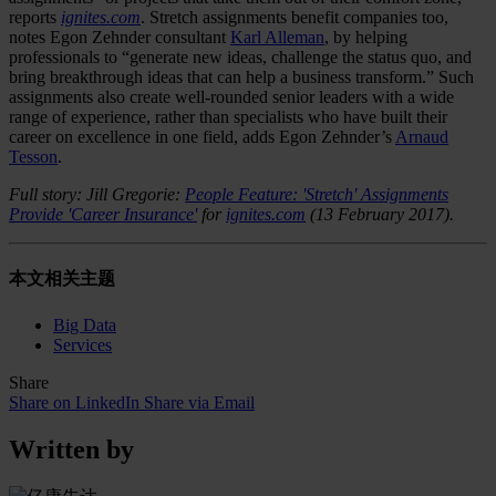
reports
ignites.com
. Stretch assignments benefit companies too,
notes Egon Zehnder consultant
Karl Alleman
, by helping
professionals to “generate new ideas, challenge the status quo, and
bring breakthrough ideas that can help a business transform.” Such
assignments also create well-rounded senior leaders with a wide
range of experience, rather than specialists who have built their
career on excellence in one field, adds Egon Zehnder’s
Arnaud
Tesson
.
Full story: Jill Gregorie:
People Feature: 'Stretch' Assignments
Provide 'Career Insurance'
for
ignites.com
(13 February 2017).
本文相关主题
Big Data
Services
Share
Share on LinkedIn
Share via Email
Written by