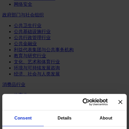
网络安全
政府部门与社会组织
公共卫生行业
公共基础设施行业
公共行政管理行业
公共金融业
利益代表集团与公共事务机构
教育与研究行业
文化、艺术和体育行业
环境与可持续发展咨询
经济、社会与人类发展
消费品行业
体育业
媒体和娱乐业
消费品
零售、服装与奢侈品
Consent
Details
About
餐饮、旅游与酒店业