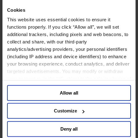
工业
Cookies
化工与过程工业咨询团队
机械与工业技术
This website uses essential cookies to ensure it
汽车与交通设备
functions properly. If you click “Allow all”, we will set
能源业
additional trackers, including pixels and web beacons, to
金属与矿业
collect and share, with our third-party
analytics/advertising providers, your personal identifiers
金融服务业
(including IP address and device identifiers) to enhance
主权财富基金
your browsing experience, conduct analytics, and deliver
保险业
targeted advertisements. You may modify or withdraw
基础设施
your consent or, in the US, object to the sale or sharing of
投资银行、企业银行与金融市场
your data for targeted advertising, by clicking “Do Not
数字化资产、加密货币与Web 3行业
Allow all
私募股权投资行业
Sell or Share My Personal Information” in the footer of
财富管理
the website. You must opt-out of each device and each
资产管理行业
browser. For additional information and retention terms
Customize
金融科技
see our
Cookie Policy
; for information regarding our
零售金融服务
general collection and use of personal information see
风控职能
Deny all
our
Privacy Policy
.
服务业