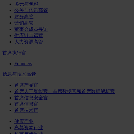
多元与包容
公关与传讯高管
财务高管
营销高管
董事会成员寻访
供应链与运营
人力资源高管
首席执行官
Founders
信息与技术高管
首席产品官
首席人工智能官、首席数据官和首席数据解析官
首席信息安全官
首席信息官
首席技术官
健康产业
私募资本行业
科技与传讯业